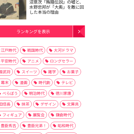
沼意次「賄賂伝説」の嘘と、
水野忠邦が「大奥」を敵に回
した本当の理由
ランキングを表示
江戸時代
戦国時代
大河ドラマ
平安時代
アニメ
ロングセラー
国武将
スイーツ
雑学
お菓子
幕末
漫画
時代劇
テレビ
べらぼう
明治時代
徳川家康
田信長
抹茶
デザイン
文房具
フィギュア
展覧会
鎌倉時代
豊臣秀吉
豊臣兄弟！
昭和時代