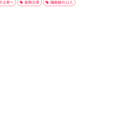
光る君へ
葛飾北斎
鎌倉殿の13人