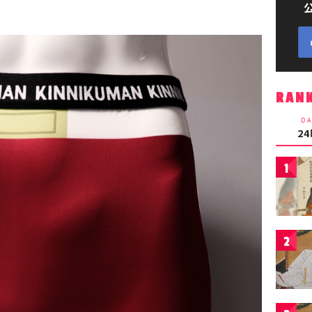
RAN
DA
2
1
2