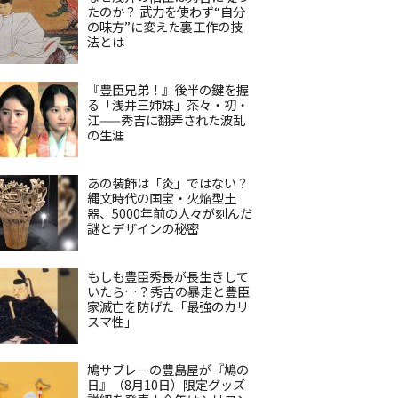
たのか？ 武力を使わず“自分
の味方”に変えた裏工作の技
法とは
『豊臣兄弟！』後半の鍵を握
る「浅井三姉妹」茶々・初・
江——秀吉に翻弄された波乱
の生涯
あの装飾は「炎」ではない？
縄文時代の国宝・火焔型土
器、5000年前の人々が刻んだ
謎とデザインの秘密
もしも豊臣秀長が長生きして
いたら…？秀吉の暴走と豊臣
家滅亡を防げた「最強のカリ
スマ性」
鳩サブレーの豊島屋が『鳩の
日』（8月10日）限定グッズ