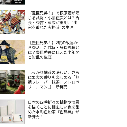
『豊臣兄弟！』で萩原護が演
じる武将・小堀正次とは？秀
長・秀吉・家康が重用、“出
家を重ねた実務派”の生涯
【豊臣兄弟！】2度の改易か
ら復活した武将・多賀秀種と
は？豊臣秀長に仕えた半年間
と波乱の生涯
しっかり抹茶の味わい、さら
に果実の香りも楽しめる「無
糖フレーバー抹茶」ストロベ
リー、マンゴー新発売
日本の四季折々の植物や情景
を描くことに相応しい色を集
めた水彩色鉛筆『色辞典』が
新発売！