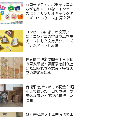
ハローキティ、ポチャッコた
ちが昭和レトロなコインケー
スに！「サンリオキャラクタ
ーズ コインケース」第２弾
コンビニおにぎりが文房具
に！コンビニの定番商品をモ
チーフにした文房具シリーズ
『ジムマート』誕生
世界遺産決定で脚光！日本初
の巨大都城・藤原京を創り上
げた知られざる女帝・持統天
皇の凄絶な執念
自転車を持つだけで税金？ 昭
和まで続いた「自転車税」の
意外な歴史と脱税が横行した
理由
教科書と違う！江戸時代の田