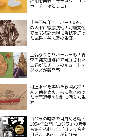
詳細を発表！今年はシリコン
ポーチ「はとっこ」
『豊臣兄弟！』小一郎の5万
の大軍に徹底抗戦！切腹覚悟
で長宗我部元親に降伏を迫っ
た武将・谷忠澄の生涯
土偶なりきりパーカーも！青
森の縄文遺跡群で発掘された
土偶がモチーフのキュートな
グッズが新発売
村上水軍を率いた戦国武将！
幼い弟を支え、共に海へ散っ
た得居通幸の波乱に満ちた生
涯
ゴジラの咆哮で目覚める朝…
1954年公開『ゴジラ』の貴重
音源を搭載した「ゴジラ音声
目覚まし時計」が新発売