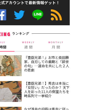
公式アカウントで最新情報ゲット！
ランキング
KING
ILY
WEEKLY
MONTHLY
4時間
週 間
月 間
『豊臣兄弟！』お市と柴田勝
家、自刃しての最期と「辞世
の句」…運命を共にした２人
の悲劇
【豊臣兄弟！】秀吉は本当に
「女狂い」だったのか？ 天下
人を彩った11人の側室たちを
時系列で一挙紹介
なぜ浅井の旧臣は秀吉に従っ