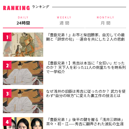
ランキング
RANKING
DAILY
WEEKLY
MONTHLY
24時間
週 間
月 間
『豊臣兄弟！』お市と柴田勝家、自刃しての最
1
期と「辞世の句」…運命を共にした２人の悲劇
【豊臣兄弟！】秀吉は本当に「女狂い」だった
2
のか？ 天下人を彩った11人の側室たちを時系列
で一挙紹介
なぜ浅井の旧臣は秀吉に従ったのか？ 武力を使
3
わず“自分の味方”に変えた裏工作の技法とは
『豊臣兄弟！』後半の鍵を握る「浅井三姉妹」
4
茶々・初・江——秀吉に翻弄された波乱の生涯