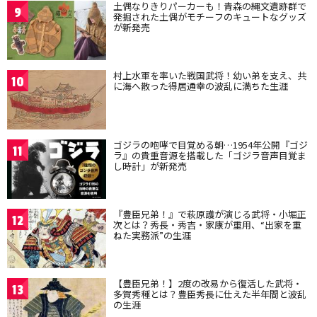
土偶なりきりパーカーも！青森の縄文遺跡群で
9
発掘された土偶がモチーフのキュートなグッズ
が新発売
村上水軍を率いた戦国武将！幼い弟を支え、共
10
に海へ散った得居通幸の波乱に満ちた生涯
ゴジラの咆哮で目覚める朝…1954年公開『ゴジ
11
ラ』の貴重音源を搭載した「ゴジラ音声目覚ま
し時計」が新発売
『豊臣兄弟！』で萩原護が演じる武将・小堀正
12
次とは？秀長・秀吉・家康が重用、“出家を重
ねた実務派”の生涯
【豊臣兄弟！】2度の改易から復活した武将・
13
多賀秀種とは？豊臣秀長に仕えた半年間と波乱
の生涯