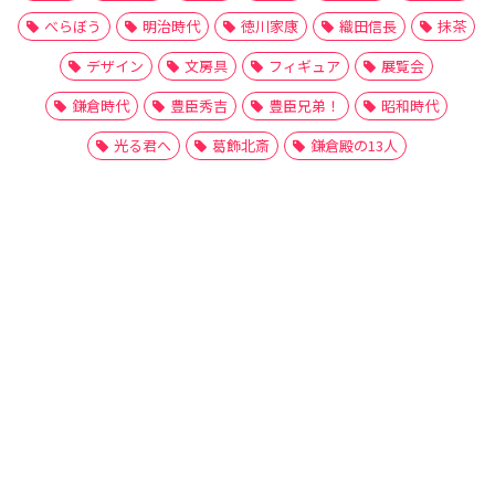
べらぼう
明治時代
徳川家康
織田信長
抹茶
デザイン
文房具
フィギュア
展覧会
鎌倉時代
豊臣秀吉
豊臣兄弟！
昭和時代
光る君へ
葛飾北斎
鎌倉殿の13人