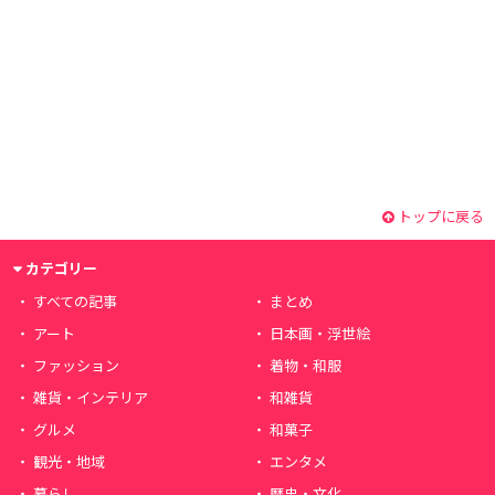
トップに戻る
カテゴリー
すべての記事
まとめ
アート
日本画・浮世絵
ファッション
着物・和服
雑貨・インテリア
和雑貨
グルメ
和菓子
観光・地域
エンタメ
暮らし
歴史・文化