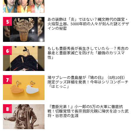
あの装飾は「炎」ではない？縄文時代の国宝・
5
火焔型土器、5000年前の人々が刻んだ謎とデザ
インの秘密
もしも豊臣秀長が長生きしていたら…？秀吉の
6
暴走と豊臣家滅亡を防げた「最強のカリスマ
性」
鳩サブレーの豊島屋が『鳩の日』（8月10日）
7
限定グッズ詳細を発表！今年はシリコンポーチ
「はとっこ」
『豊臣兄弟！』小一郎の5万の大軍に徹底抗
8
戦！切腹覚悟で長宗我部元親に降伏を迫った武
将・谷忠澄の生涯