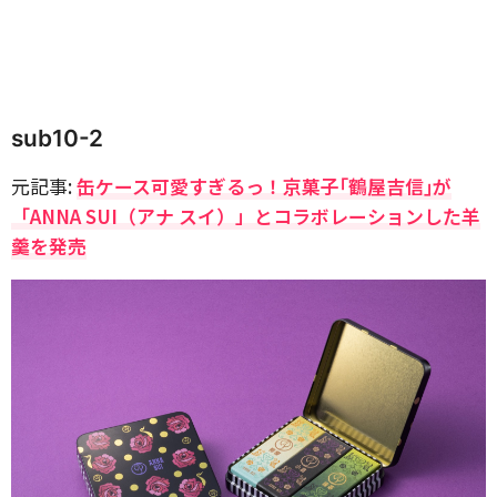
sub10-2
元記事:
缶ケース可愛すぎるっ！京菓子｢鶴屋吉信｣が
「ANNA SUI（アナ スイ）」とコラボレーションした羊
羹を発売