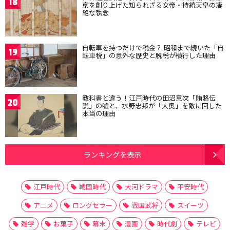
18
京を創り上げた知られざる女帝・持統天皇の凄
絶な執念
自転車を持つだけで税金？ 昭和まで続いた「自
19
転車税」の意外な歴史と脱税が横行した理由
教科書と違う！江戸時代の田沼意次「賄賂伝
20
説」の嘘と、水野忠邦が「大奥」を敵に回した
本当の理由
ランキングを表示
江戸時代
戦国時代
大河ドラマ
平安時代
アニメ
ロングセラー
戦国武将
スイーツ
雑学
お菓子
幕末
漫画
時代劇
テレビ