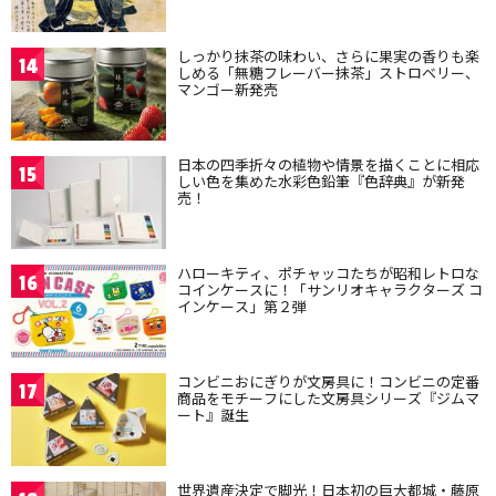
しっかり抹茶の味わい、さらに果実の香りも楽
14
しめる「無糖フレーバー抹茶」ストロベリー、
マンゴー新発売
日本の四季折々の植物や情景を描くことに相応
15
しい色を集めた水彩色鉛筆『色辞典』が新発
売！
ハローキティ、ポチャッコたちが昭和レトロな
16
コインケースに！「サンリオキャラクターズ コ
インケース」第２弾
コンビニおにぎりが文房具に！コンビニの定番
17
商品をモチーフにした文房具シリーズ『ジムマ
ート』誕生
世界遺産決定で脚光！日本初の巨大都城・藤原