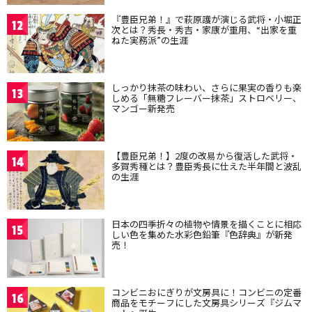
『豊臣兄弟！』で萩原護が演じる武将・小堀正
12
次とは？秀長・秀吉・家康が重用、“出家を重
ねた実務派”の生涯
しっかり抹茶の味わい、さらに果実の香りも楽
13
しめる「無糖フレーバー抹茶」ストロベリー、
マンゴー新発売
【豊臣兄弟！】2度の改易から復活した武将・
14
多賀秀種とは？豊臣秀長に仕えた半年間と波乱
の生涯
日本の四季折々の植物や情景を描くことに相応
15
しい色を集めた水彩色鉛筆『色辞典』が新発
売！
コンビニおにぎりが文房具に！コンビニの定番
16
商品をモチーフにした文房具シリーズ『ジムマ