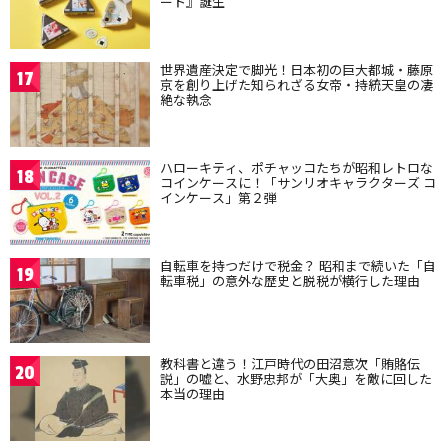
ート』誕生
世界遺産決定で脚光！日本初の巨大都城・藤原
17
京を創り上げた知られざる女帝・持統天皇の凄
絶な執念
ハローキティ、ポチャッコたちが昭和レトロな
18
コインケースに！「サンリオキャラクターズ コ
インケース」第２弾
自転車を持つだけで税金？ 昭和まで続いた「自
19
転車税」の意外な歴史と脱税が横行した理由
教科書と違う！江戸時代の田沼意次「賄賂伝
20
説」の嘘と、水野忠邦が「大奥」を敵に回した
本当の理由