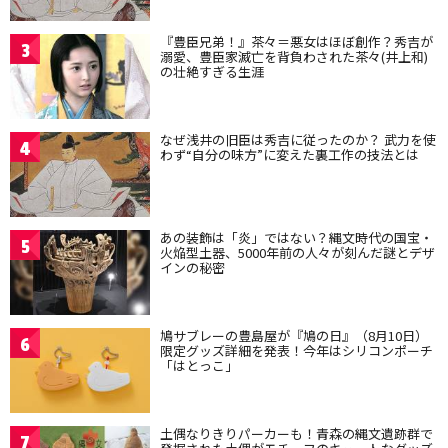
『豊臣兄弟！』茶々＝悪女はほぼ創作？秀吉が
3
溺愛、豊臣家滅亡を背負わされた茶々(井上和)
の壮絶すぎる生涯
なぜ浅井の旧臣は秀吉に従ったのか？ 武力を使
4
わず“自分の味方”に変えた裏工作の技法とは
あの装飾は「炎」ではない？縄文時代の国宝・
5
火焔型土器、5000年前の人々が刻んだ謎とデザ
インの秘密
鳩サブレーの豊島屋が『鳩の日』（8月10日）
6
限定グッズ詳細を発表！今年はシリコンポーチ
「はとっこ」
土偶なりきりパーカーも！青森の縄文遺跡群で
7