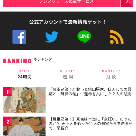
プレスリリース掲載サービス
公式アカウントで最新情報ゲット！
ランキング
RANKING
DAILY
WEEKLY
MONTHLY
24時間
週 間
月 間
『豊臣兄弟！』お市と柴田勝家、自刃しての最
1
期と「辞世の句」…運命を共にした２人の悲劇
【豊臣兄弟！】秀吉は本当に「女狂い」だった
2
のか？ 天下人を彩った11人の側室たちを時系列
で一挙紹介