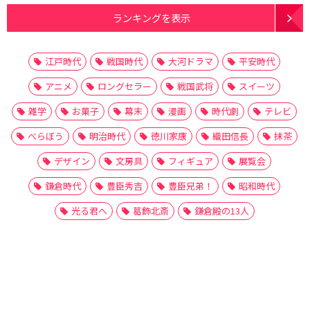
ランキングを表示
江戸時代
戦国時代
大河ドラマ
平安時代
アニメ
ロングセラー
戦国武将
スイーツ
雑学
お菓子
幕末
漫画
時代劇
テレビ
べらぼう
明治時代
徳川家康
織田信長
抹茶
デザイン
文房具
フィギュア
展覧会
鎌倉時代
豊臣秀吉
豊臣兄弟！
昭和時代
光る君へ
葛飾北斎
鎌倉殿の13人