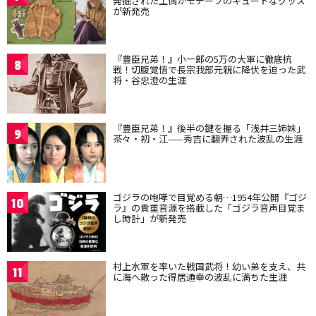
発掘された土偶がモチーフのキュートなグッズ
が新発売
『豊臣兄弟！』小一郎の5万の大軍に徹底抗
8
戦！切腹覚悟で長宗我部元親に降伏を迫った武
将・谷忠澄の生涯
『豊臣兄弟！』後半の鍵を握る「浅井三姉妹」
9
茶々・初・江——秀吉に翻弄された波乱の生涯
ゴジラの咆哮で目覚める朝…1954年公開『ゴジ
10
ラ』の貴重音源を搭載した「ゴジラ音声目覚ま
し時計」が新発売
村上水軍を率いた戦国武将！幼い弟を支え、共
11
に海へ散った得居通幸の波乱に満ちた生涯