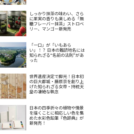
しっかり抹茶の味わい、さら
に果実の香りも楽しめる「無
糖フレーバー抹茶」ストロベ
リー、マンゴー新発売
「一口」が「いもあら
い」！？ 日本の難読地名には
知られざる“名前の法則”があ
った
世界遺産決定で脚光！日本初
の巨大都城・藤原京を創り上
げた知られざる女帝・持統天
皇の凄絶な執念
日本の四季折々の植物や情景
を描くことに相応しい色を集
めた水彩色鉛筆『色辞典』が
新発売！