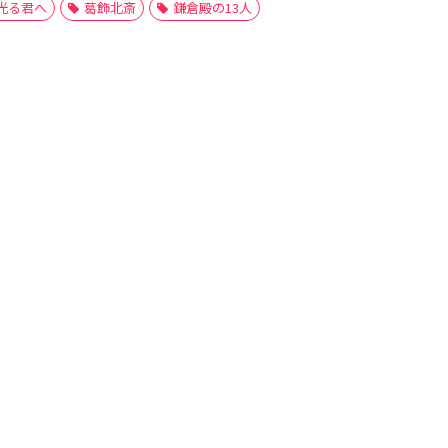
光る君へ
葛飾北斎
鎌倉殿の13人