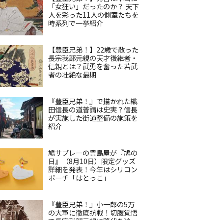
「女狂い」だったのか？ 天下
人を彩った11人の側室たちを
時系列で一挙紹介
【豊臣兄弟！】22歳で散った
長宗我部元親の天才後継者・
信親とは？武勇を奮った若武
者の壮絶な最期
『豊臣兄弟！』で描かれた織
田信長の道普請は史実？信長
が実施した街道整備の施策を
紹介
鳩サブレーの豊島屋が『鳩の
日』（8月10日）限定グッズ
詳細を発表！今年はシリコン
ポーチ「はとっこ」
『豊臣兄弟！』小一郎の5万
の大軍に徹底抗戦！切腹覚悟