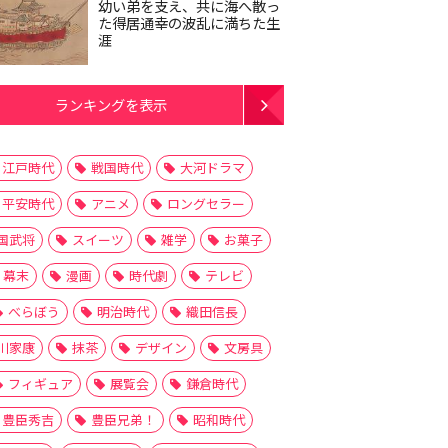
幼い弟を支え、共に海へ散っ
た得居通幸の波乱に満ちた生
涯
ランキングを表示
江戸時代
戦国時代
大河ドラマ
平安時代
アニメ
ロングセラー
国武将
スイーツ
雑学
お菓子
幕末
漫画
時代劇
テレビ
べらぼう
明治時代
織田信長
川家康
抹茶
デザイン
文房具
フィギュア
展覧会
鎌倉時代
豊臣秀吉
豊臣兄弟！
昭和時代