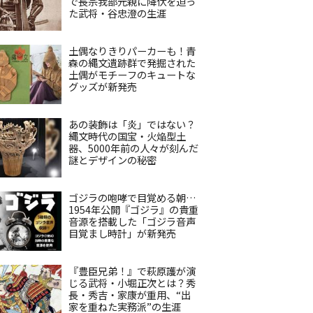
で長宗我部元親に降伏を迫っ
た武将・谷忠澄の生涯
土偶なりきりパーカーも！青
森の縄文遺跡群で発掘された
土偶がモチーフのキュートな
グッズが新発売
あの装飾は「炎」ではない？
縄文時代の国宝・火焔型土
器、5000年前の人々が刻んだ
謎とデザインの秘密
ゴジラの咆哮で目覚める朝…
1954年公開『ゴジラ』の貴重
音源を搭載した「ゴジラ音声
目覚まし時計」が新発売
『豊臣兄弟！』で萩原護が演
じる武将・小堀正次とは？秀
長・秀吉・家康が重用、“出
家を重ねた実務派”の生涯