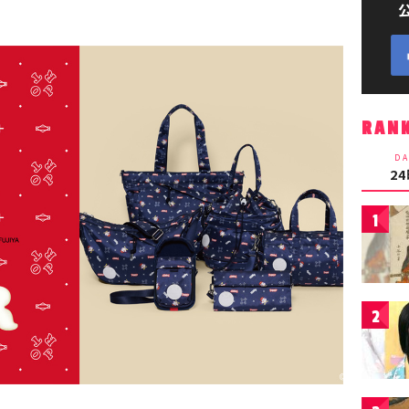
RAN
DA
2
1
2