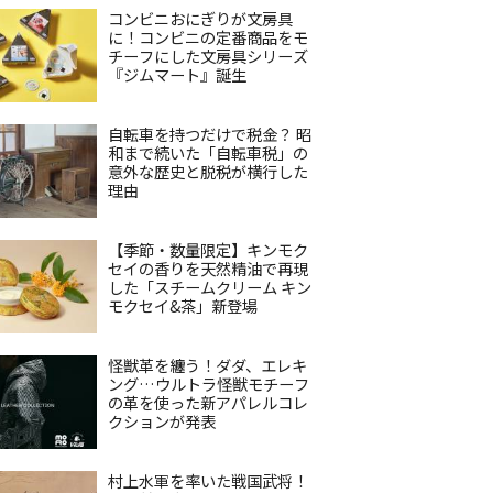
コンビニおにぎりが文房具
に！コンビニの定番商品をモ
チーフにした文房具シリーズ
『ジムマート』誕生
自転車を持つだけで税金？ 昭
和まで続いた「自転車税」の
意外な歴史と脱税が横行した
理由
【季節・数量限定】キンモク
セイの香りを天然精油で再現
した「スチームクリーム キン
モクセイ&茶」新登場
怪獣革を纏う！ダダ、エレキ
ング…ウルトラ怪獣モチーフ
の革を使った新アパレルコレ
クションが発表
村上水軍を率いた戦国武将！