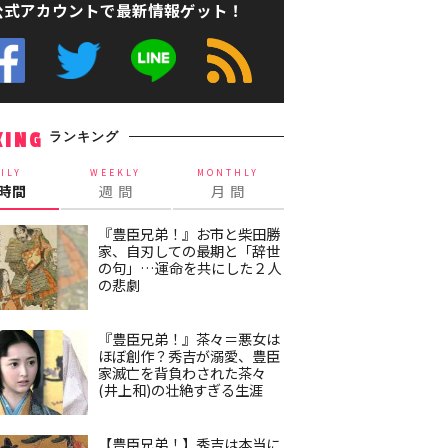
公式アカウントで最新情報ゲット！
ランキング
KING
ILY
WEEKLY
MONTHLY
4時間
週 間
月 間
『豊臣兄弟！』お市と柴田勝
家、自刃しての最期と「辞世
の句」…運命を共にした２人
の悲劇
『豊臣兄弟！』茶々＝悪女は
ほぼ創作？秀吉が溺愛、豊臣
家滅亡を背負わされた茶々
(井上和)の壮絶すぎる生涯
【豊臣兄弟！】秀吉は本当に