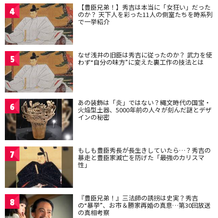
【豊臣兄弟！】秀吉は本当に「女狂い」だった
4
のか？ 天下人を彩った11人の側室たちを時系列
で一挙紹介
なぜ浅井の旧臣は秀吉に従ったのか？ 武力を使
5
わず“自分の味方”に変えた裏工作の技法とは
あの装飾は「炎」ではない？縄文時代の国宝・
6
火焔型土器、5000年前の人々が刻んだ謎とデザ
インの秘密
もしも豊臣秀長が長生きしていたら…？秀吉の
7
暴走と豊臣家滅亡を防げた「最強のカリスマ
性」
『豊臣兄弟！』三法師の誘拐は史実？秀吉
8
の“暴挙”、お市＆勝家再婚の真意…第30回放送
の真相考察