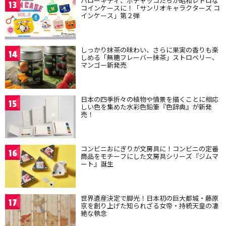
ハローキティ、ポチャッコたちが昭和レトロな
13
コインケースに！「サンリオキャラクターズ コ
インケース」第２弾
しっかり抹茶の味わい、さらに果実の香りも楽
14
しめる「無糖フレーバー抹茶」ストロベリー、
マンゴー新発売
日本の四季折々の植物や情景を描くことに相応
15
しい色を集めた水彩色鉛筆『色辞典』が新発
売！
コンビニおにぎりが文房具に！コンビニの定番
16
商品をモチーフにした文房具シリーズ『ジムマ
ート』誕生
世界遺産決定で脚光！日本初の巨大都城・藤原
17
京を創り上げた知られざる女帝・持統天皇の凄
絶な執念