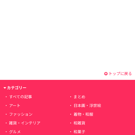
トップに戻る
カテゴリー
すべての記事
まとめ
アート
日本画・浮世絵
ファッション
着物・和服
雑貨・インテリア
和雑貨
グルメ
和菓子