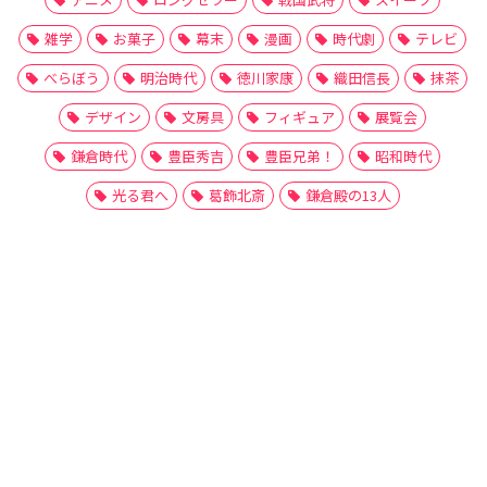
雑学
お菓子
幕末
漫画
時代劇
テレビ
べらぼう
明治時代
徳川家康
織田信長
抹茶
デザイン
文房具
フィギュア
展覧会
鎌倉時代
豊臣秀吉
豊臣兄弟！
昭和時代
光る君へ
葛飾北斎
鎌倉殿の13人