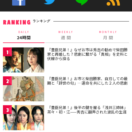
ランキング
RANKING
DAILY
WEEKLY
MONTHLY
24時間
週 間
月 間
『豊臣兄弟！』なぜお市は秀吉の勧めで柴田勝
1
家と再婚した？悲劇に繋がる「真相」を史料と
伏線から探る
『豊臣兄弟！』お市と柴田勝家、自刃しての最
2
期と「辞世の句」…運命を共にした２人の悲劇
『豊臣兄弟！』後半の鍵を握る「浅井三姉妹」
3
茶々・初・江——秀吉に翻弄された波乱の生涯