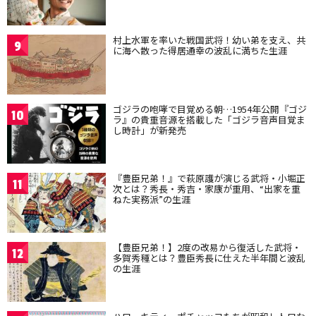
村上水軍を率いた戦国武将！幼い弟を支え、共
9
に海へ散った得居通幸の波乱に満ちた生涯
ゴジラの咆哮で目覚める朝…1954年公開『ゴジ
10
ラ』の貴重音源を搭載した「ゴジラ音声目覚ま
し時計」が新発売
『豊臣兄弟！』で萩原護が演じる武将・小堀正
11
次とは？秀長・秀吉・家康が重用、“出家を重
ねた実務派”の生涯
【豊臣兄弟！】2度の改易から復活した武将・
12
多賀秀種とは？豊臣秀長に仕えた半年間と波乱
の生涯