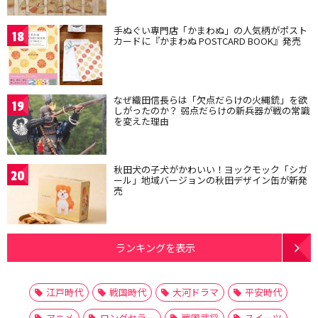
手ぬぐい専門店「かまわぬ」の人気柄がポスト
18
カードに『かまわぬ POSTCARD BOOK』発売
なぜ織田信長らは「欠点だらけの火縄銃」を欲
19
しがったのか？ 弱点だらけの新兵器が戦の常識
を変えた理由
秋田犬の子犬がかわいい！ヨックモック「シガ
20
ール」地域バージョンの秋田デザイン缶が新発
売
ランキングを表示
江戸時代
戦国時代
大河ドラマ
平安時代
アニメ
ロングセラー
戦国武将
スイーツ