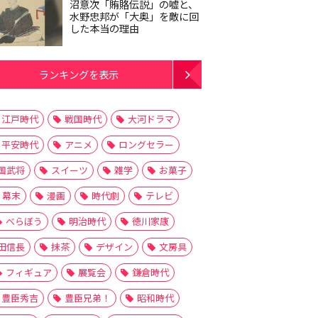
沼意次「賄賂伝説」の嘘と、
水野忠邦が「大奥」を敵に回
した本当の理由
ランキングを表示
江戸時代
戦国時代
大河ドラマ
平安時代
アニメ
ロングセラー
国武将
スイーツ
雑学
お菓子
幕末
漫画
時代劇
テレビ
べらぼう
明治時代
徳川家康
田信長
抹茶
デザイン
文房具
フィギュア
展覧会
鎌倉時代
豊臣秀吉
豊臣兄弟！
昭和時代