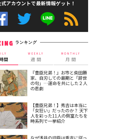
公式アカウントで最新情報ゲット！
ランキング
KING
ILY
WEEKLY
MONTHLY
4時間
週 間
月 間
『豊臣兄弟！』お市と柴田勝
家、自刃しての最期と「辞世
の句」…運命を共にした２人
の悲劇
【豊臣兄弟！】秀吉は本当に
「女狂い」だったのか？ 天下
人を彩った11人の側室たちを
時系列で一挙紹介
なぜ浅井の旧臣は秀吉に従っ