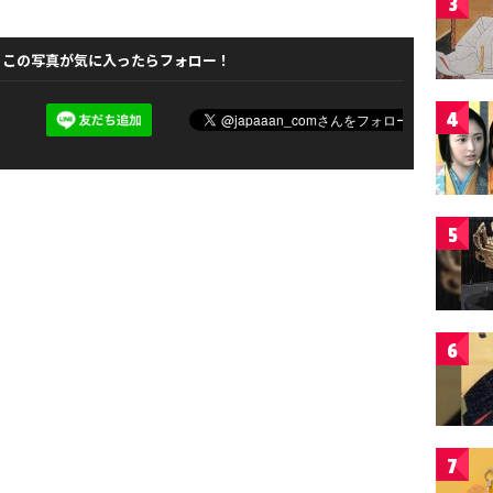
3
この写真が気に入ったらフォロー！
4
5
6
7