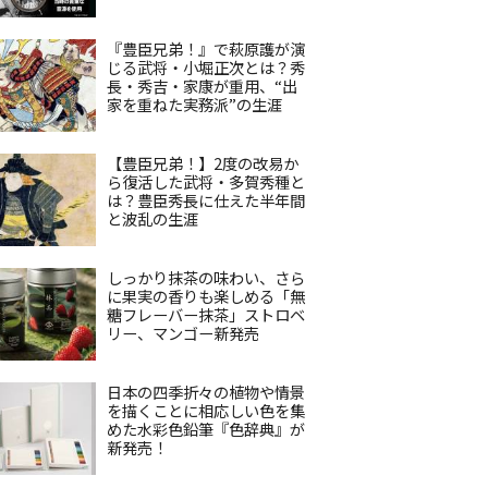
『豊臣兄弟！』で萩原護が演
じる武将・小堀正次とは？秀
長・秀吉・家康が重用、“出
家を重ねた実務派”の生涯
【豊臣兄弟！】2度の改易か
ら復活した武将・多賀秀種と
は？豊臣秀長に仕えた半年間
と波乱の生涯
しっかり抹茶の味わい、さら
に果実の香りも楽しめる「無
糖フレーバー抹茶」ストロベ
リー、マンゴー新発売
日本の四季折々の植物や情景
を描くことに相応しい色を集
めた水彩色鉛筆『色辞典』が
新発売！