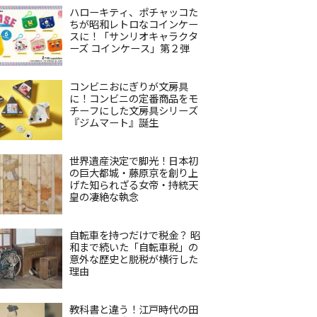
ハローキティ、ポチャッコた
ちが昭和レトロなコインケー
スに！「サンリオキャラクタ
ーズ コインケース」第２弾
コンビニおにぎりが文房具
に！コンビニの定番商品をモ
チーフにした文房具シリーズ
『ジムマート』誕生
世界遺産決定で脚光！日本初
の巨大都城・藤原京を創り上
げた知られざる女帝・持統天
皇の凄絶な執念
自転車を持つだけで税金？ 昭
和まで続いた「自転車税」の
意外な歴史と脱税が横行した
理由
教科書と違う！江戸時代の田