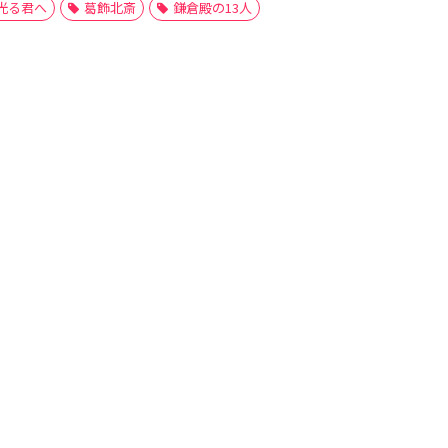
光る君へ
葛飾北斎
鎌倉殿の13人