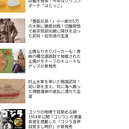
詳細を発表！今年はシリコン
ポーチ「はとっこ」
『豊臣兄弟！』小一郎の5万
の大軍に徹底抗戦！切腹覚悟
で長宗我部元親に降伏を迫っ
た武将・谷忠澄の生涯
土偶なりきりパーカーも！青
森の縄文遺跡群で発掘された
土偶がモチーフのキュートな
グッズが新発売
村上水軍を率いた戦国武将！
幼い弟を支え、共に海へ散っ
た得居通幸の波乱に満ちた生
涯
ゴジラの咆哮で目覚める朝…
1954年公開『ゴジラ』の貴重
音源を搭載した「ゴジラ音声
目覚まし時計」が新発売