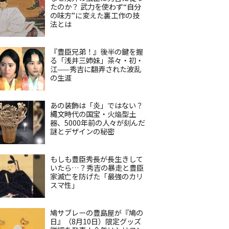
たのか？ 武力を使わず“自分
の味方”に変えた裏工作の技
法とは
『豊臣兄弟！』後半の鍵を握
る「浅井三姉妹」茶々・初・
江——秀吉に翻弄された波乱
の生涯
あの装飾は「炎」ではない？
縄文時代の国宝・火焔型土
器、5000年前の人々が刻んだ
謎とデザインの秘密
もしも豊臣秀長が長生きして
いたら…？秀吉の暴走と豊臣
家滅亡を防げた「最強のカリ
スマ性」
鳩サブレーの豊島屋が『鳩の
日』（8月10日）限定グッズ