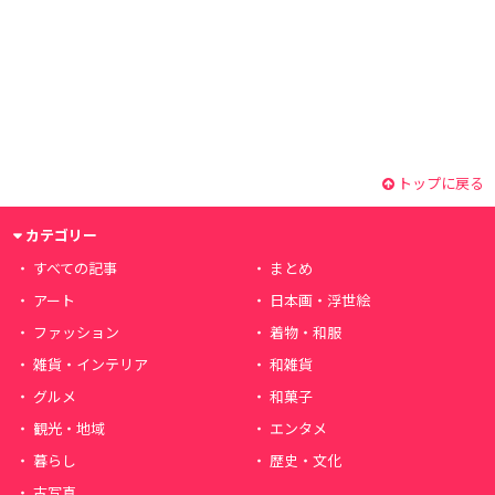
トップに戻る
カテゴリー
すべての記事
まとめ
アート
日本画・浮世絵
ファッション
着物・和服
雑貨・インテリア
和雑貨
グルメ
和菓子
観光・地域
エンタメ
暮らし
歴史・文化
古写真