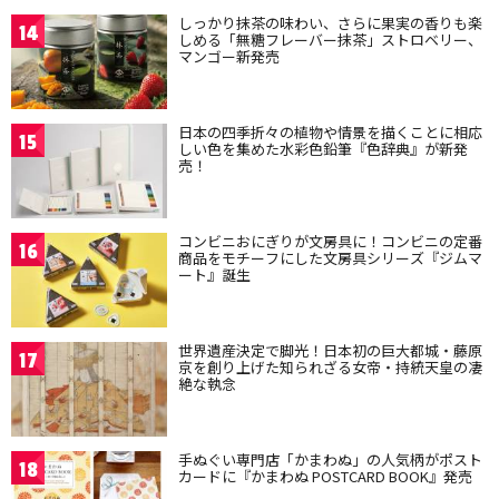
しっかり抹茶の味わい、さらに果実の香りも楽
14
しめる「無糖フレーバー抹茶」ストロベリー、
マンゴー新発売
日本の四季折々の植物や情景を描くことに相応
15
しい色を集めた水彩色鉛筆『色辞典』が新発
売！
コンビニおにぎりが文房具に！コンビニの定番
16
商品をモチーフにした文房具シリーズ『ジムマ
ート』誕生
世界遺産決定で脚光！日本初の巨大都城・藤原
17
京を創り上げた知られざる女帝・持統天皇の凄
絶な執念
手ぬぐい専門店「かまわぬ」の人気柄がポスト
18
カードに『かまわぬ POSTCARD BOOK』発売