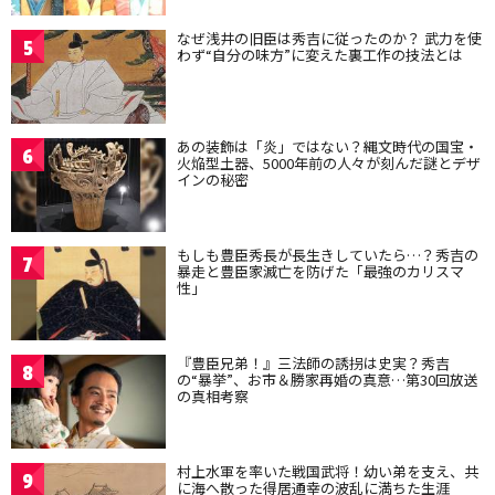
なぜ浅井の旧臣は秀吉に従ったのか？ 武力を使
5
わず“自分の味方”に変えた裏工作の技法とは
あの装飾は「炎」ではない？縄文時代の国宝・
6
火焔型土器、5000年前の人々が刻んだ謎とデザ
インの秘密
もしも豊臣秀長が長生きしていたら…？秀吉の
7
暴走と豊臣家滅亡を防げた「最強のカリスマ
性」
『豊臣兄弟！』三法師の誘拐は史実？秀吉
8
の“暴挙”、お市＆勝家再婚の真意…第30回放送
の真相考察
村上水軍を率いた戦国武将！幼い弟を支え、共
9
に海へ散った得居通幸の波乱に満ちた生涯