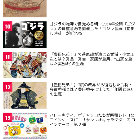
ゴジラの咆哮で目覚める朝…1954年公開『ゴジ
10
ラ』の貴重音源を搭載した「ゴジラ音声目覚ま
し時計」が新発売
『豊臣兄弟！』で萩原護が演じる武将・小堀正
11
次とは？秀長・秀吉・家康が重用、“出家を重
ねた実務派”の生涯
【豊臣兄弟！】2度の改易から復活した武将・
12
多賀秀種とは？豊臣秀長に仕えた半年間と波乱
の生涯
ハローキティ、ポチャッコたちが昭和レトロな
13
コインケースに！「サンリオキャラクターズ コ
インケース」第２弾