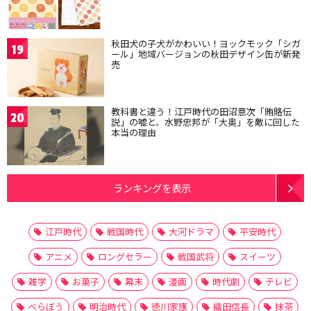
秋田犬の子犬がかわいい！ヨックモック「シガ
19
ール」地域バージョンの秋田デザイン缶が新発
売
教科書と違う！江戸時代の田沼意次「賄賂伝
20
説」の嘘と、水野忠邦が「大奥」を敵に回した
本当の理由
ランキングを表示
江戸時代
戦国時代
大河ドラマ
平安時代
アニメ
ロングセラー
戦国武将
スイーツ
雑学
お菓子
幕末
漫画
時代劇
テレビ
べらぼう
明治時代
徳川家康
織田信長
抹茶