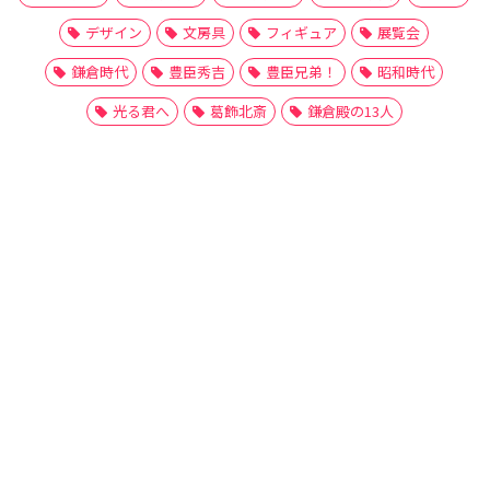
デザイン
文房具
フィギュア
展覧会
鎌倉時代
豊臣秀吉
豊臣兄弟！
昭和時代
光る君へ
葛飾北斎
鎌倉殿の13人