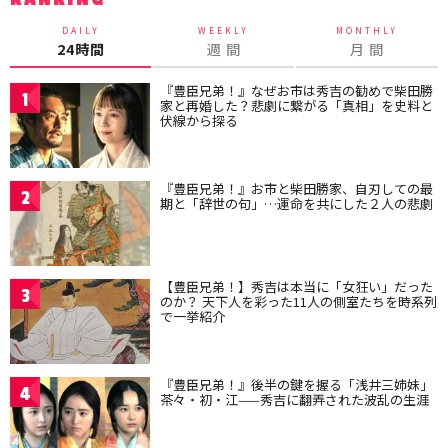
DAILY
WEEKLY
MONTHLY
24時間
週 間
月 間
『豊臣兄弟！』なぜお市は秀吉の勧めで柴田勝
1
家と再婚した？悲劇に繋がる「真相」を史料と
伏線から探る
『豊臣兄弟！』お市と柴田勝家、自刃しての最
2
期と「辞世の句」…運命を共にした２人の悲劇
【豊臣兄弟！】秀吉は本当に「女狂い」だった
3
のか？ 天下人を彩った11人の側室たちを時系列
で一挙紹介
『豊臣兄弟！』後半の鍵を握る「浅井三姉妹」
4
茶々・初・江——秀吉に翻弄された波乱の生涯