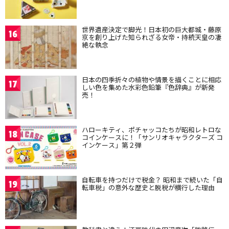
世界遺産決定で脚光！日本初の巨大都城・藤原
16
京を創り上げた知られざる女帝・持統天皇の凄
絶な執念
日本の四季折々の植物や情景を描くことに相応
17
しい色を集めた水彩色鉛筆『色辞典』が新発
売！
ハローキティ、ポチャッコたちが昭和レトロな
18
コインケースに！「サンリオキャラクターズ コ
インケース」第２弾
自転車を持つだけで税金？ 昭和まで続いた「自
19
転車税」の意外な歴史と脱税が横行した理由