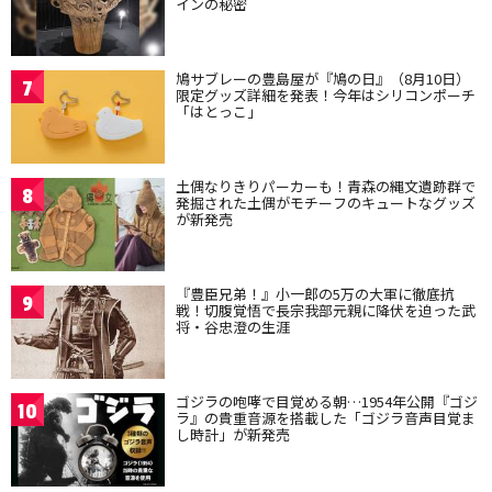
インの秘密
鳩サブレーの豊島屋が『鳩の日』（8月10日）
7
限定グッズ詳細を発表！今年はシリコンポーチ
「はとっこ」
土偶なりきりパーカーも！青森の縄文遺跡群で
8
発掘された土偶がモチーフのキュートなグッズ
が新発売
『豊臣兄弟！』小一郎の5万の大軍に徹底抗
9
戦！切腹覚悟で長宗我部元親に降伏を迫った武
将・谷忠澄の生涯
ゴジラの咆哮で目覚める朝…1954年公開『ゴジ
10
ラ』の貴重音源を搭載した「ゴジラ音声目覚ま
し時計」が新発売