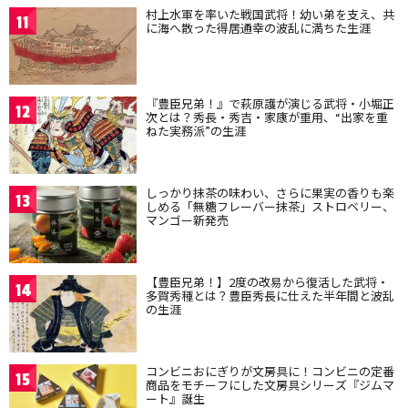
村上水軍を率いた戦国武将！幼い弟を支え、共
11
に海へ散った得居通幸の波乱に満ちた生涯
『豊臣兄弟！』で萩原護が演じる武将・小堀正
12
次とは？秀長・秀吉・家康が重用、“出家を重
ねた実務派”の生涯
しっかり抹茶の味わい、さらに果実の香りも楽
13
しめる「無糖フレーバー抹茶」ストロベリー、
マンゴー新発売
【豊臣兄弟！】2度の改易から復活した武将・
14
多賀秀種とは？豊臣秀長に仕えた半年間と波乱
の生涯
コンビニおにぎりが文房具に！コンビニの定番
15
商品をモチーフにした文房具シリーズ『ジムマ
ート』誕生