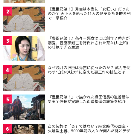
【豊臣兄弟！】秀吉は本当に「女狂い」だった
2
のか？ 天下人を彩った11人の側室たちを時系列
で一挙紹介
『豊臣兄弟！』茶々＝悪女はほぼ創作？秀吉が
3
溺愛、豊臣家滅亡を背負わされた茶々(井上和)
の壮絶すぎる生涯
なぜ浅井の旧臣は秀吉に従ったのか？ 武力を使
4
わず“自分の味方”に変えた裏工作の技法とは
『豊臣兄弟！』で描かれた織田信長の道普請は
5
史実？信長が実施した街道整備の施策を紹介
あの装飾は「炎」ではない？縄文時代の国宝・
6
火焔型土器、5000年前の人々が刻んだ謎とデザ