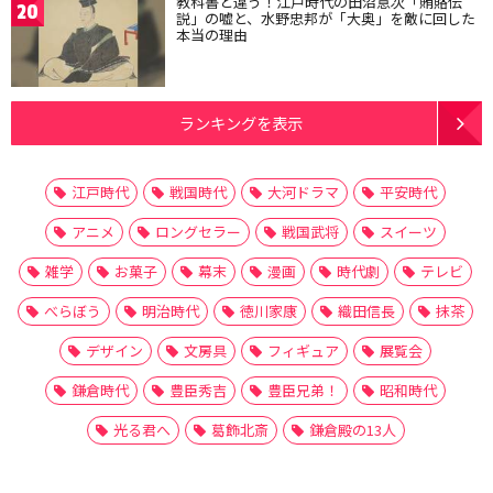
教科書と違う！江戸時代の田沼意次「賄賂伝
20
説」の嘘と、水野忠邦が「大奥」を敵に回した
本当の理由
ランキングを表示
江戸時代
戦国時代
大河ドラマ
平安時代
アニメ
ロングセラー
戦国武将
スイーツ
雑学
お菓子
幕末
漫画
時代劇
テレビ
べらぼう
明治時代
徳川家康
織田信長
抹茶
デザイン
文房具
フィギュア
展覧会
鎌倉時代
豊臣秀吉
豊臣兄弟！
昭和時代
光る君へ
葛飾北斎
鎌倉殿の13人