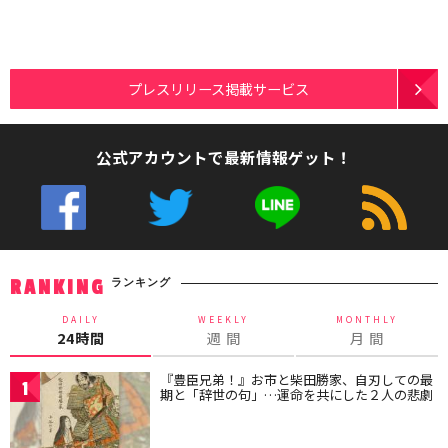
プレスリリース掲載サービス
公式アカウントで最新情報ゲット！
ランキング
RANKING
DAILY
WEEKLY
MONTHLY
24時間
週 間
月 間
『豊臣兄弟！』お市と柴田勝家、自刃しての最
1
期と「辞世の句」…運命を共にした２人の悲劇