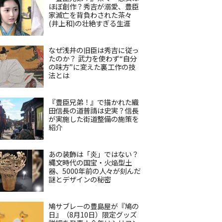
ほぼ創作？秀吉が溺愛、豊臣
家滅亡を背負わされた茶々
(井上和)の壮絶すぎる生涯
なぜ浅井の旧臣は秀吉に従っ
たのか？ 武力を使わず“自分
の味方”に変えた裏工作の技
法とは
『豊臣兄弟！』で描かれた織
田信長の道普請は史実？信長
が実施した街道整備の施策を
紹介
あの装飾は「炎」ではない？
縄文時代の国宝・火焔型土
器、5000年前の人々が刻んだ
謎とデザインの秘密
鳩サブレーの豊島屋が『鳩の
日』（8月10日）限定グッズ