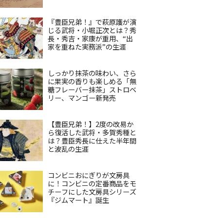
『豊臣兄弟！』で萩原護が演
じる武将・小堀正次とは？秀
長・秀吉・家康が重用、“出
家を重ねた実務派”の生涯
しっかり抹茶の味わい、さら
に果実の香りも楽しめる「無
糖フレーバー抹茶」ストロベ
リー、マンゴー新発売
【豊臣兄弟！】2度の改易か
ら復活した武将・多賀秀種と
は？豊臣秀長に仕えた半年間
と波乱の生涯
コンビニおにぎりが文房具
に！コンビニの定番商品をモ
チーフにした文房具シリーズ
『ジムマート』誕生