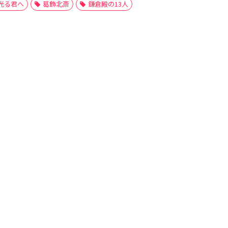
光る君へ
葛飾北斎
鎌倉殿の13人