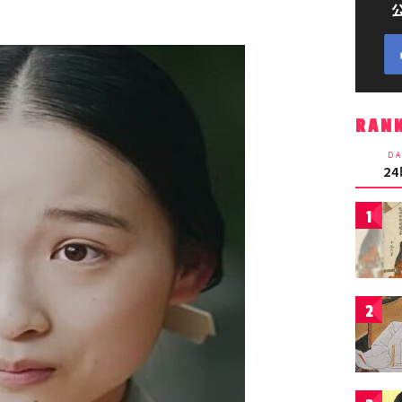
RAN
DA
2
1
2