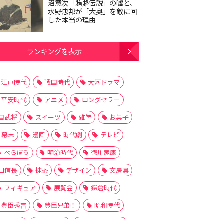
沼意次「賄賂伝説」の嘘と、
水野忠邦が「大奥」を敵に回
した本当の理由
ランキングを表示
江戸時代
戦国時代
大河ドラマ
平安時代
アニメ
ロングセラー
国武将
スイーツ
雑学
お菓子
幕末
漫画
時代劇
テレビ
べらぼう
明治時代
徳川家康
田信長
抹茶
デザイン
文房具
フィギュア
展覧会
鎌倉時代
豊臣秀吉
豊臣兄弟！
昭和時代