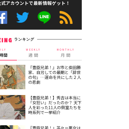
公式アカウントで最新情報ゲット！
ランキング
KING
ILY
WEEKLY
MONTHLY
4時間
週 間
月 間
『豊臣兄弟！』お市と柴田勝
家、自刃しての最期と「辞世
の句」…運命を共にした２人
の悲劇
【豊臣兄弟！】秀吉は本当に
「女狂い」だったのか？ 天下
人を彩った11人の側室たちを
時系列で一挙紹介
『豊臣兄弟！』茶々＝悪女は