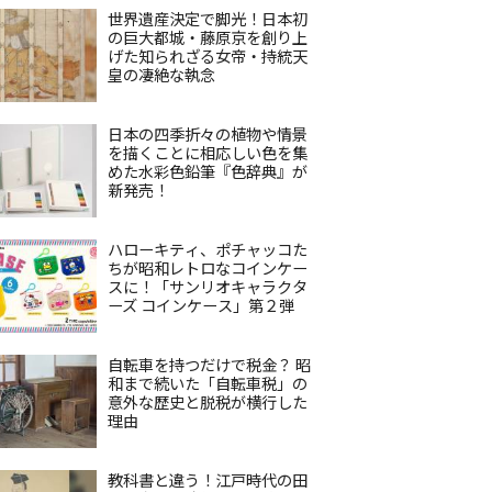
世界遺産決定で脚光！日本初
の巨大都城・藤原京を創り上
げた知られざる女帝・持統天
皇の凄絶な執念
日本の四季折々の植物や情景
を描くことに相応しい色を集
めた水彩色鉛筆『色辞典』が
新発売！
ハローキティ、ポチャッコた
ちが昭和レトロなコインケー
スに！「サンリオキャラクタ
ーズ コインケース」第２弾
自転車を持つだけで税金？ 昭
和まで続いた「自転車税」の
意外な歴史と脱税が横行した
理由
教科書と違う！江戸時代の田