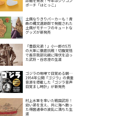
詳細を発表！今年はシリコン
ポーチ「はとっこ」
土偶なりきりパーカーも！青
森の縄文遺跡群で発掘された
土偶がモチーフのキュートな
グッズが新発売
『豊臣兄弟！』小一郎の5万
の大軍に徹底抗戦！切腹覚悟
で長宗我部元親に降伏を迫っ
た武将・谷忠澄の生涯
ゴジラの咆哮で目覚める朝…
1954年公開『ゴジラ』の貴重
音源を搭載した「ゴジラ音声
目覚まし時計」が新発売
村上水軍を率いた戦国武将！
幼い弟を支え、共に海へ散っ
た得居通幸の波乱に満ちた生
涯