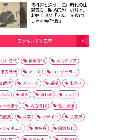
教科書と違う！江戸時代の田
沼意次「賄賂伝説」の嘘と、
水野忠邦が「大奥」を敵に回
した本当の理由
ランキングを表示
江戸時代
戦国時代
大河ドラマ
平安時代
アニメ
ロングセラー
国武将
スイーツ
雑学
お菓子
幕末
漫画
時代劇
テレビ
べらぼう
明治時代
徳川家康
田信長
抹茶
デザイン
文房具
フィギュア
展覧会
鎌倉時代
豊臣秀吉
豊臣兄弟！
昭和時代