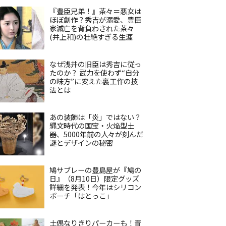
『豊臣兄弟！』茶々＝悪女は
ほぼ創作？秀吉が溺愛、豊臣
家滅亡を背負わされた茶々
(井上和)の壮絶すぎる生涯
なぜ浅井の旧臣は秀吉に従っ
たのか？ 武力を使わず“自分
の味方”に変えた裏工作の技
法とは
あの装飾は「炎」ではない？
縄文時代の国宝・火焔型土
器、5000年前の人々が刻んだ
謎とデザインの秘密
鳩サブレーの豊島屋が『鳩の
日』（8月10日）限定グッズ
詳細を発表！今年はシリコン
ポーチ「はとっこ」
土偶なりきりパーカーも！青