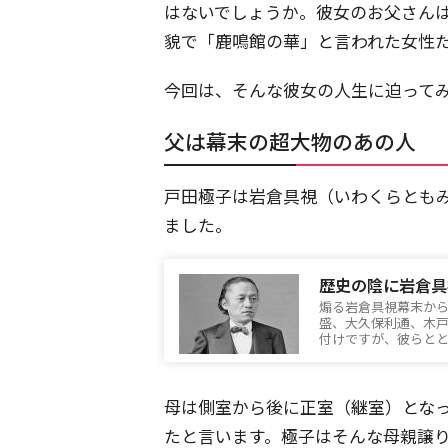
はないでしょうか。彼女のお父さん
貌で「鹿鳴館の華」と言われた女性
今回は、そんな彼女の人生に迫って
父は幕末の超大物のあの人
戸田極子は岩倉具視（いわくらともみ
ました。
歴史の陰に岩倉具
煽る岩倉具視幕末か
盛、大久保利通、木
付けですが、彼らと
母は側室から後に正室（継室）とな
たと言います。極子はそんな母親譲