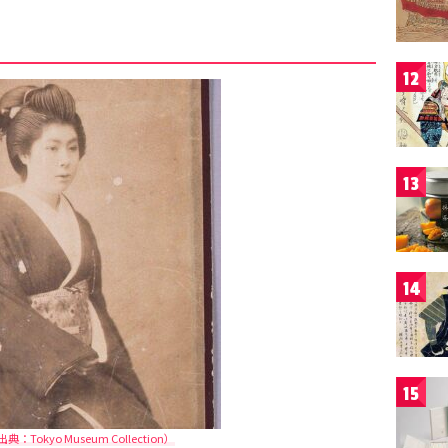
12
13
14
15
Tokyo Museum Collection）