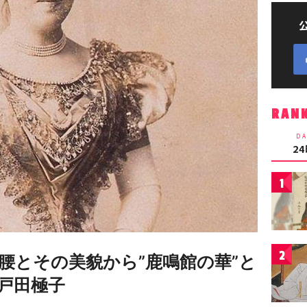
RAN
DA
2
1
2
腰とその美貌から”鹿鳴館の華”と
戸田極子