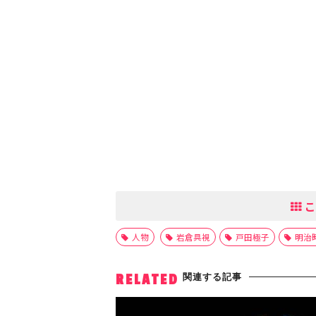
こ
人物
岩倉具視
戸田極子
明治
関連する記事
RELATED