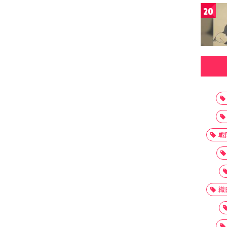
20
戦
織