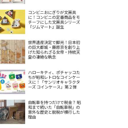
コンビニおにぎりが文房具
に！コンビニの定番商品をモ
チーフにした文房具シリーズ
『ジムマート』誕生
世界遺産決定で脚光！日本初
の巨大都城・藤原京を創り上
げた知られざる女帝・持統天
皇の凄絶な執念
ハローキティ、ポチャッコた
ちが昭和レトロなコインケー
スに！「サンリオキャラクタ
ーズ コインケース」第２弾
自転車を持つだけで税金？ 昭
和まで続いた「自転車税」の
意外な歴史と脱税が横行した
理由