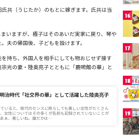
田氏共（うじたか）のもとに嫁ぎます。氏共は当
16
しまいますが、極子はそのあいだ実家に戻り、琴や
た。夫の帰国後、子どもを設けます。
17
能を持ち、外国人を相手にしても物おじせず接す
奥宗光の妻・陸奥亮子とともに「鹿鳴館の華」と
18
明治時代「社交界の華」として活躍した陸奥亮子
見ていると、現代のセンスに照らしても美しい女性がたくさん
19
だ、女性についてはその多くが名前も記録されていないことが
「あぁ、美しいね。誰だかは…