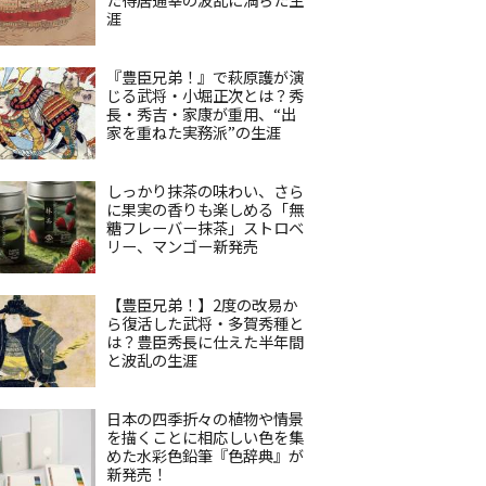
涯
『豊臣兄弟！』で萩原護が演
じる武将・小堀正次とは？秀
長・秀吉・家康が重用、“出
家を重ねた実務派”の生涯
しっかり抹茶の味わい、さら
に果実の香りも楽しめる「無
糖フレーバー抹茶」ストロベ
リー、マンゴー新発売
【豊臣兄弟！】2度の改易か
ら復活した武将・多賀秀種と
は？豊臣秀長に仕えた半年間
と波乱の生涯
日本の四季折々の植物や情景
を描くことに相応しい色を集
めた水彩色鉛筆『色辞典』が
新発売！