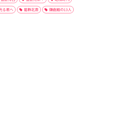
光る君へ
葛飾北斎
鎌倉殿の13人