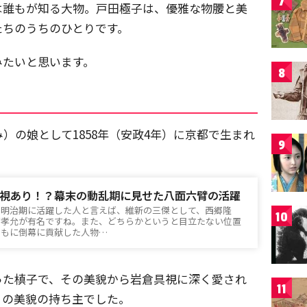
7
は誰もが知る大物。戸田極子は、優雅な物腰と美
たちのうちのひとりです。
みたいと思います。
8
）の娘として1858年（安政4年）に京都で生まれ
9
視あり！？幕末の動乱期に見せた八面六臂の活躍
ら明治期に活躍した人と言えば、維新の三傑として、西郷隆
10
戸孝允が有名ですね。また、どちらかというと目立たない位置
ともに倒幕に貢献した人物…
った槙子で、その美貌から岩倉具視に深く愛され
11
りの美貌の持ち主でした。