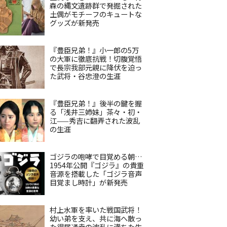
森の縄文遺跡群で発掘された
土偶がモチーフのキュートな
グッズが新発売
『豊臣兄弟！』小一郎の5万
の大軍に徹底抗戦！切腹覚悟
で長宗我部元親に降伏を迫っ
た武将・谷忠澄の生涯
『豊臣兄弟！』後半の鍵を握
る「浅井三姉妹」茶々・初・
江——秀吉に翻弄された波乱
の生涯
ゴジラの咆哮で目覚める朝…
1954年公開『ゴジラ』の貴重
音源を搭載した「ゴジラ音声
目覚まし時計」が新発売
村上水軍を率いた戦国武将！
幼い弟を支え、共に海へ散っ
た得居通幸の波乱に満ちた生