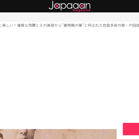
と美しい！優雅な物腰とその美貌から”鹿鳴館の華”と呼ばれた岩倉具視の娘・戸田