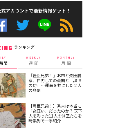
公式アカウントで最新情報ゲット！
ランキング
KING
ILY
WEEKLY
MONTHLY
4時間
週 間
月 間
『豊臣兄弟！』お市と柴田勝
家、自刃しての最期と「辞世
の句」…運命を共にした２人
の悲劇
【豊臣兄弟！】秀吉は本当に
「女狂い」だったのか？ 天下
人を彩った11人の側室たちを
時系列で一挙紹介