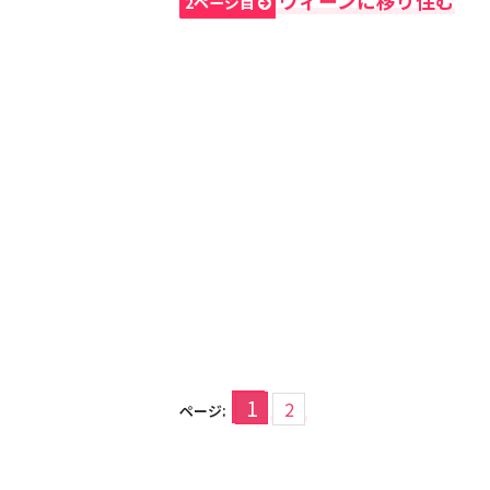
ウィーンに移り住む
2ページ目
1
2
ページ: