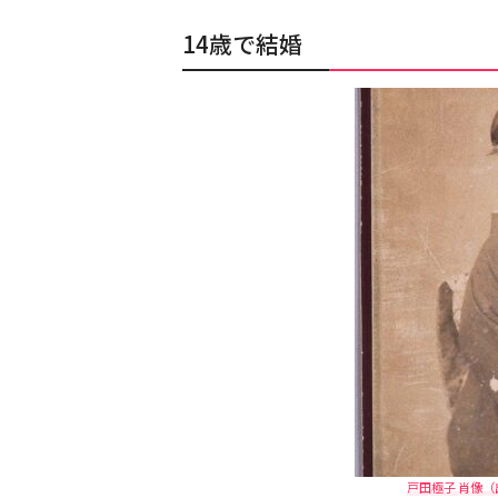
14歳で結婚
戸田極子 肖像（出典：