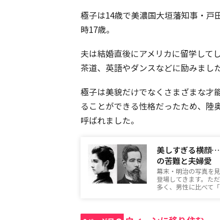
極子は14歳で美濃国大垣藩知事・戸
時17歳。
夫は結婚直後にアメリカに留学して
茶道、英語やダンスなどに励みまし
極子は美貌だけでなくさまざまな才
ることができる性格だったため、陸
呼ばれました。
美しすぎる横顔…
の苦難と夫婦愛
幕末・明治の写真を
登場してきます。た
多く、男性に比べて