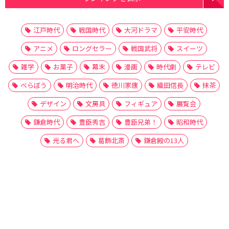
江戸時代
戦国時代
大河ドラマ
平安時代
アニメ
ロングセラー
戦国武将
スイーツ
雑学
お菓子
幕末
漫画
時代劇
テレビ
べらぼう
明治時代
徳川家康
織田信長
抹茶
デザイン
文房具
フィギュア
展覧会
鎌倉時代
豊臣秀吉
豊臣兄弟！
昭和時代
光る君へ
葛飾北斎
鎌倉殿の13人