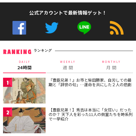
公式アカウントで最新情報ゲット！
ランキング
RANKING
DAILY
WEEKLY
MONTHLY
24時間
週 間
月 間
『豊臣兄弟！』お市と柴田勝家、自刃しての最
1
期と「辞世の句」…運命を共にした２人の悲劇
【豊臣兄弟！】秀吉は本当に「女狂い」だった
2
のか？ 天下人を彩った11人の側室たちを時系列
で一挙紹介