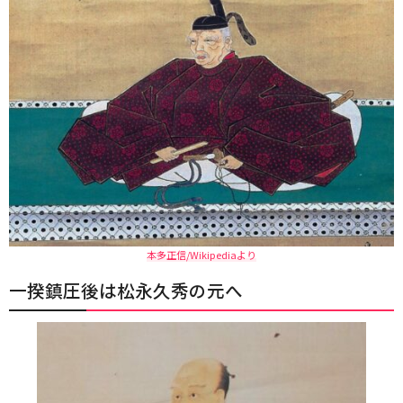
本多正信/Wikipediaより
一揆鎮圧後は松永久秀の元へ