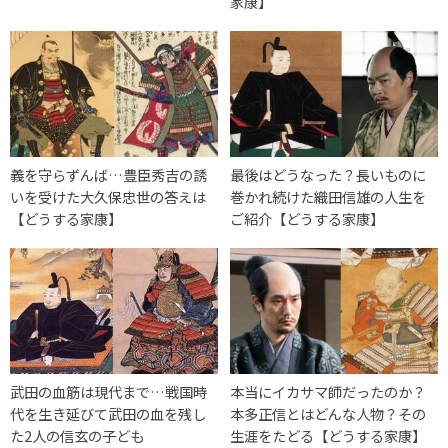
家康】
義を守らずんば…豊臣秀吉の誘
最後はどうなった？長いものに
いを受けた大久保忠世の答えは
巻かれ続けた織田信雄の人生を
【どうする家康】
ご紹介【どうする家康】
武田の血筋は現代まで…戦国時
本当にイカサマ師だったのか？
代を生き延びて武田の血を残し
本多正信とはどんな人物？その
た2人の信玄の子ども
生涯をたどる【どうする家康】