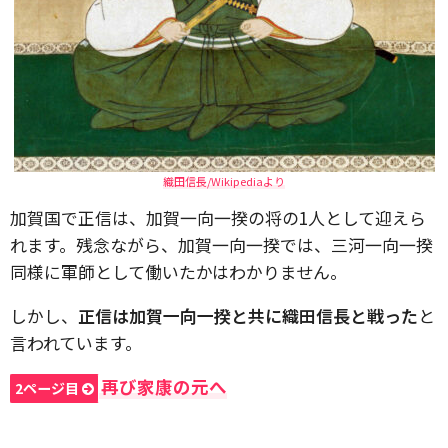
織田信長/Wikipediaより
加賀国で正信は、加賀一向一揆の将の1人として迎えら
れます。残念ながら、加賀一向一揆では、三河一向一揆
同様に軍師として働いたかはわかりません。
しかし、
正信は加賀一向一揆と共に織田信長と戦った
と
言われています。
再び家康の元へ
2ページ目