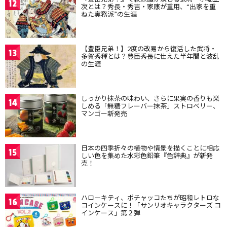
12
次とは？秀長・秀吉・家康が重用、“出家を重
ねた実務派”の生涯
【豊臣兄弟！】2度の改易から復活した武将・
13
多賀秀種とは？豊臣秀長に仕えた半年間と波乱
の生涯
しっかり抹茶の味わい、さらに果実の香りも楽
14
しめる「無糖フレーバー抹茶」ストロベリー、
マンゴー新発売
日本の四季折々の植物や情景を描くことに相応
15
しい色を集めた水彩色鉛筆『色辞典』が新発
売！
ハローキティ、ポチャッコたちが昭和レトロな
16
コインケースに！「サンリオキャラクターズ コ
インケース」第２弾