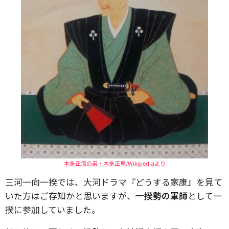
本多正信の弟・本多正重/Wikipediaより
三河一向一揆では、大河ドラマ『どうする家康』を見て
いた方はご存知かと思いますが、
一揆勢の軍師
として一
揆に参加していました。