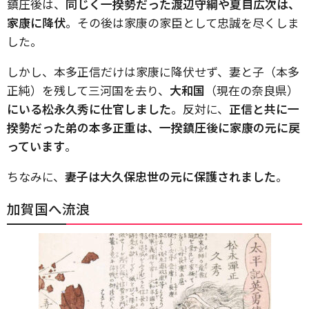
鎮圧後は、
同じく一揆勢だった渡辺守綱や夏目広次は、
家康に降伏
。その後は家康の家臣として忠誠を尽くしま
した。
しかし、本多正信だけは家康に降伏せず、妻と子（本多
正純）を残して三河国を去り、
大和国
（現在の奈良県）
にいる松永久秀に仕官しました
。反対に、
正信と共に一
揆勢だった弟の本多正重は、一揆鎮圧後に家康の元に戻
っています
。
ちなみに、
妻子は大久保忠世の元に保護されました
。
加賀国へ流浪