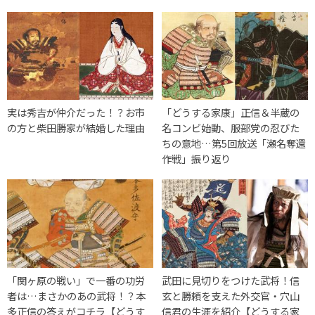
実は秀吉が仲介だった！？お市
「どうする家康」正信＆半蔵の
の方と柴田勝家が結婚した理由
名コンビ始動、服部党の忍びた
ちの意地…第5回放送「瀬名奪還
作戦」振り返り
「関ヶ原の戦い」で一番の功労
武田に見切りをつけた武将！信
者は…まさかのあの武将！？本
玄と勝頼を支えた外交官・穴山
多正信の答えがコチラ【どうす
信君の生涯を紹介【どうする家