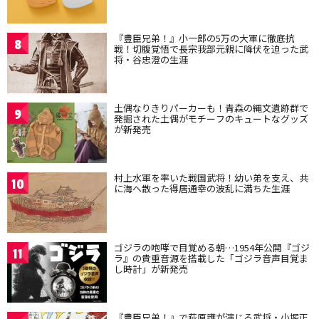
『豊臣兄弟！』小一郎の5万の大軍に徹底抗
8
戦！切腹覚悟で長宗我部元親に降伏を迫った武
将・谷忠澄の生涯
土偶なりきりパーカーも！青森の縄文遺跡群で
9
発掘された土偶がモチーフのキュートなグッズ
が新発売
村上水軍を率いた戦国武将！幼い弟を支え、共
10
に海へ散った得居通幸の波乱に満ちた生涯
ゴジラの咆哮で目覚める朝…1954年公開『ゴジ
11
ラ』の貴重音源を搭載した「ゴジラ音声目覚ま
し時計」が新発売
『豊臣兄弟！』で萩原護が演じる武将・小堀正