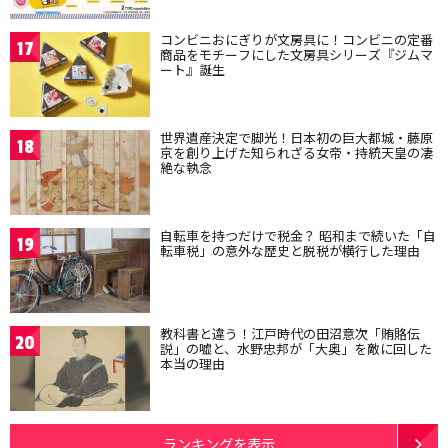
コンビニおにぎりが文房具に！コンビニの定番
17
商品をモチーフにした文房具シリーズ『ジムマ
ート』誕生
世界遺産決定で脚光！日本初の巨大都城・藤原
18
京を創り上げた知られざる女帝・持統天皇の凄
絶な執念
自転車を持つだけで税金？ 昭和まで続いた「自
19
転車税」の意外な歴史と脱税が横行した理由
教科書と違う！江戸時代の田沼意次「賄賂伝
20
説」の嘘と、水野忠邦が「大奥」を敵に回した
本当の理由
ランキングを表示