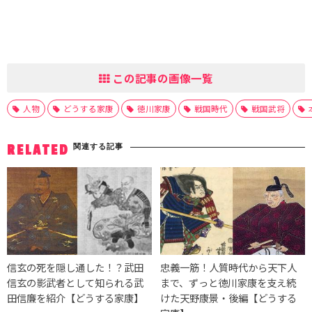
この記事の画像一覧
人物
どうする家康
徳川家康
戦国時代
戦国武将
関連する記事
RELATED
信玄の死を隠し通した！？武田
忠義一筋！人質時代から天下人
信玄の影武者として知られる武
まで、ずっと徳川家康を支え続
田信廉を紹介【どうする家康】
けた天野康景・後編【どうする