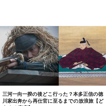
三河一向一揆の後どこ行った？本多正信の徳
川家出奔から再仕官に至るまでの放浪旅【ど