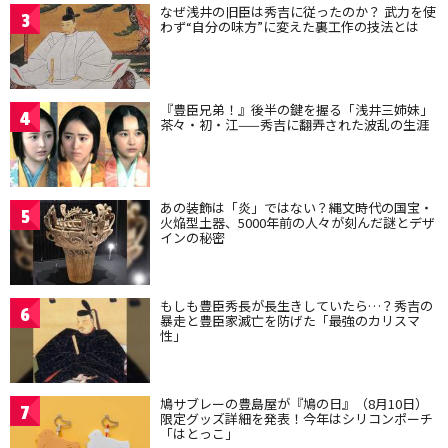
なぜ浅井の旧臣は秀吉に従ったのか？ 武力を使
3
わず“自分の味方”に変えた裏工作の技法とは
『豊臣兄弟！』後半の鍵を握る「浅井三姉妹」
4
茶々・初・江——秀吉に翻弄された波乱の生涯
あの装飾は「炎」ではない？縄文時代の国宝・
5
火焔型土器、5000年前の人々が刻んだ謎とデザ
インの秘密
もしも豊臣秀長が長生きしていたら…？秀吉の
6
暴走と豊臣家滅亡を防げた「最強のカリスマ
性」
鳩サブレーの豊島屋が『鳩の日』（8月10日）
7
限定グッズ詳細を発表！今年はシリコンポーチ
「はとっこ」