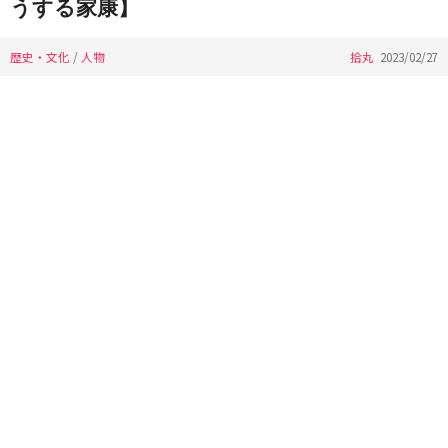
うする家康】
歴史・文化
/
人物
拾丸
2023/02/27