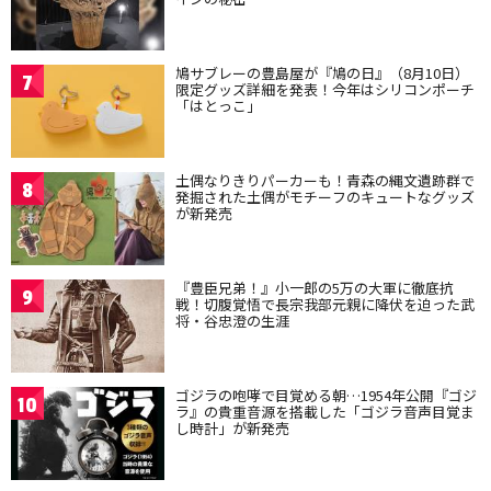
鳩サブレーの豊島屋が『鳩の日』（8月10日）
7
限定グッズ詳細を発表！今年はシリコンポーチ
「はとっこ」
土偶なりきりパーカーも！青森の縄文遺跡群で
8
発掘された土偶がモチーフのキュートなグッズ
が新発売
『豊臣兄弟！』小一郎の5万の大軍に徹底抗
9
戦！切腹覚悟で長宗我部元親に降伏を迫った武
将・谷忠澄の生涯
ゴジラの咆哮で目覚める朝…1954年公開『ゴジ
10
ラ』の貴重音源を搭載した「ゴジラ音声目覚ま
し時計」が新発売