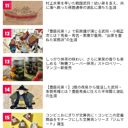
村上水軍を率いた戦国武将！幼い弟を支え、共
11
に海へ散った得居通幸の波乱に満ちた生涯
『豊臣兄弟！』で萩原護が演じる武将・小堀正
12
次とは？秀長・秀吉・家康が重用、“出家を重
ねた実務派”の生涯
しっかり抹茶の味わい、さらに果実の香りも楽
13
しめる「無糖フレーバー抹茶」ストロベリー、
マンゴー新発売
【豊臣兄弟！】2度の改易から復活した武将・
14
多賀秀種とは？豊臣秀長に仕えた半年間と波乱
の生涯
コンビニおにぎりが文房具に！コンビニの定番
15
商品をモチーフにした文房具シリーズ『ジムマ
ート』誕生