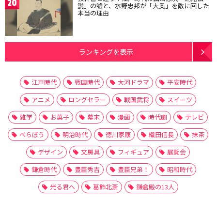
20
説」の嘘と、水野忠邦が「大奥」を敵に回した
本当の理由
ランキングを表示
江戸時代
戦国時代
大河ドラマ
平安時代
アニメ
ロングセラー
戦国武将
スイーツ
雑学
お菓子
幕末
漫画
時代劇
テレビ
べらぼう
明治時代
徳川家康
織田信長
抹茶
デザイン
文房具
フィギュア
展覧会
鎌倉時代
豊臣秀吉
豊臣兄弟！
昭和時代
光る君へ
葛飾北斎
鎌倉殿の13人