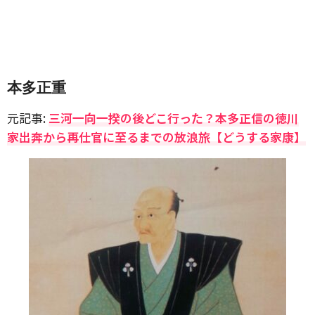
本多正重
元記事:
三河一向一揆の後どこ行った？本多正信の徳川
家出奔から再仕官に至るまでの放浪旅【どうする家康】