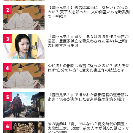
【豊臣兄弟！】秀吉は本当に「女狂い」だった
2
のか？ 天下人を彩った11人の側室たちを時系列
で一挙紹介
『豊臣兄弟！』茶々＝悪女はほぼ創作？秀吉が
3
溺愛、豊臣家滅亡を背負わされた茶々(井上和)
の壮絶すぎる生涯
なぜ浅井の旧臣は秀吉に従ったのか？ 武力を使
4
わず“自分の味方”に変えた裏工作の技法とは
『豊臣兄弟！』で描かれた織田信長の道普請は
5
史実？信長が実施した街道整備の施策を紹介
あの装飾は「炎」ではない？縄文時代の国宝・
6
火焔型土器、5000年前の人々が刻んだ謎とデザ
インの秘密