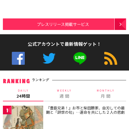
プレスリリース掲載サービス
公式アカウントで最新情報ゲット！
ランキング
RANKING
DAILY
WEEKLY
MONTHLY
24時間
週 間
月 間
『豊臣兄弟！』お市と柴田勝家、自刃しての最
1
期と「辞世の句」…運命を共にした２人の悲劇