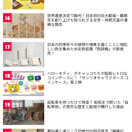
世界遺産決定で脚光！日本初の巨大都城・藤原
16
京を創り上げた知られざる女帝・持統天皇の凄
絶な執念
日本の四季折々の植物や情景を描くことに相応
17
しい色を集めた水彩色鉛筆『色辞典』が新発
売！
ハローキティ、ポチャッコたちが昭和レトロな
18
コインケースに！「サンリオキャラクターズ コ
インケース」第２弾
自転車を持つだけで税金？ 昭和まで続いた「自
19
転車税」の意外な歴史と脱税が横行した理由
教科書と違う！江戸時代の田沼意次「賄賂伝