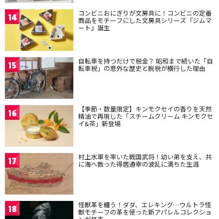
コンビニおにぎりが文房具に！コンビニの定番
14
商品をモチーフにした文房具シリーズ『ジムマ
ート』誕生
自転車を持つだけで税金？ 昭和まで続いた「自
15
転車税」の意外な歴史と脱税が横行した理由
【季節・数量限定】キンモクセイの香りを天然
16
精油で再現した「スチームクリーム キンモクセ
イ&茶」新登場
村上水軍を率いた戦国武将！幼い弟を支え、共
17
に海へ散った得居通幸の波乱に満ちた生涯
怪獣革を纏う！ダダ、エレキング…ウルトラ怪
18
獣モチーフの革を使った新アパレルコレクショ