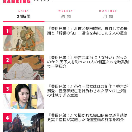
RANKING
DAILY
WEEKLY
MONTHLY
24時間
週 間
月 間
『豊臣兄弟！』お市と柴田勝家、自刃しての最
1
期と「辞世の句」…運命を共にした２人の悲劇
【豊臣兄弟！】秀吉は本当に「女狂い」だった
2
のか？ 天下人を彩った11人の側室たちを時系列
で一挙紹介
『豊臣兄弟！』茶々＝悪女はほぼ創作？秀吉が
3
溺愛、豊臣家滅亡を背負わされた茶々(井上和)
の壮絶すぎる生涯
『豊臣兄弟！』で描かれた織田信長の道普請は
4
史実？信長が実施した街道整備の施策を紹介