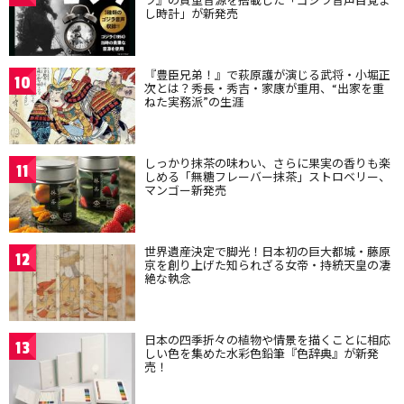
し時計」が新発売
『豊臣兄弟！』で萩原護が演じる武将・小堀正
10
次とは？秀長・秀吉・家康が重用、“出家を重
ねた実務派”の生涯
しっかり抹茶の味わい、さらに果実の香りも楽
11
しめる「無糖フレーバー抹茶」ストロベリー、
マンゴー新発売
世界遺産決定で脚光！日本初の巨大都城・藤原
12
京を創り上げた知られざる女帝・持統天皇の凄
絶な執念
日本の四季折々の植物や情景を描くことに相応
13
しい色を集めた水彩色鉛筆『色辞典』が新発
売！