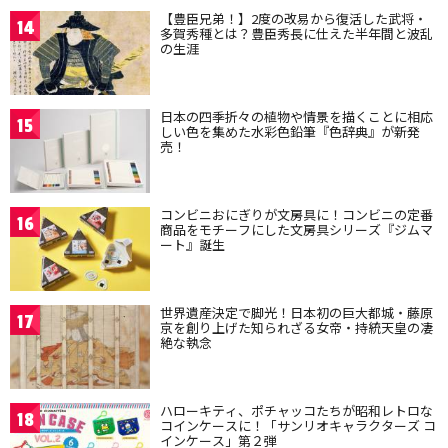
【豊臣兄弟！】2度の改易から復活した武将・
14
多賀秀種とは？豊臣秀長に仕えた半年間と波乱
の生涯
日本の四季折々の植物や情景を描くことに相応
15
しい色を集めた水彩色鉛筆『色辞典』が新発
売！
コンビニおにぎりが文房具に！コンビニの定番
16
商品をモチーフにした文房具シリーズ『ジムマ
ート』誕生
世界遺産決定で脚光！日本初の巨大都城・藤原
17
京を創り上げた知られざる女帝・持統天皇の凄
絶な執念
ハローキティ、ポチャッコたちが昭和レトロな
18
コインケースに！「サンリオキャラクターズ コ
インケース」第２弾