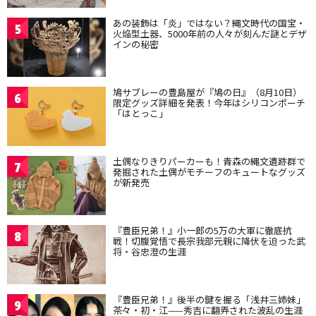
あの装飾は「炎」ではない？縄文時代の国宝・
5
火焔型土器、5000年前の人々が刻んだ謎とデザ
インの秘密
鳩サブレーの豊島屋が『鳩の日』（8月10日）
6
限定グッズ詳細を発表！今年はシリコンポーチ
「はとっこ」
土偶なりきりパーカーも！青森の縄文遺跡群で
7
発掘された土偶がモチーフのキュートなグッズ
が新発売
『豊臣兄弟！』小一郎の5万の大軍に徹底抗
8
戦！切腹覚悟で長宗我部元親に降伏を迫った武
将・谷忠澄の生涯
『豊臣兄弟！』後半の鍵を握る「浅井三姉妹」
9
茶々・初・江——秀吉に翻弄された波乱の生涯