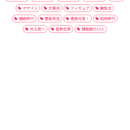
デザイン
文房具
フィギュア
展覧会
鎌倉時代
豊臣秀吉
豊臣兄弟！
昭和時代
光る君へ
葛飾北斎
鎌倉殿の13人