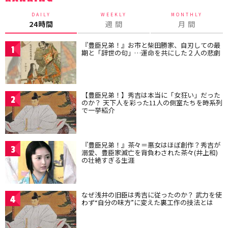
DAILY
WEEKLY
MONTHLY
24時間
週 間
月 間
『豊臣兄弟！』お市と柴田勝家、自刃しての最
1
期と「辞世の句」…運命を共にした２人の悲劇
【豊臣兄弟！】秀吉は本当に「女狂い」だった
2
のか？ 天下人を彩った11人の側室たちを時系列
で一挙紹介
『豊臣兄弟！』茶々＝悪女はほぼ創作？秀吉が
3
溺愛、豊臣家滅亡を背負わされた茶々(井上和)
の壮絶すぎる生涯
なぜ浅井の旧臣は秀吉に従ったのか？ 武力を使
4
わず“自分の味方”に変えた裏工作の技法とは