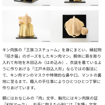
キン肉族の「王族コスチューム」を身にまとい、縁起物
「招き猫」のポーズをしたキン肉マン。胴体に筋を彫り
入れて布地を木目込み（はめ込み）、衣装を着ているよ
うに作りあげる「江戸木目込人形」ならではの製法に
て、キン肉マンのマスクや特徴的な鼻や口、マントの裏
地に至るまで、職人の手仕事によりひとつひとつ丁寧に
作りあげています。
額にはおなじみの「肉」文字、胸元にはキン肉族の証
「KINマーク」、右手に抱えた小判には「友情」文字