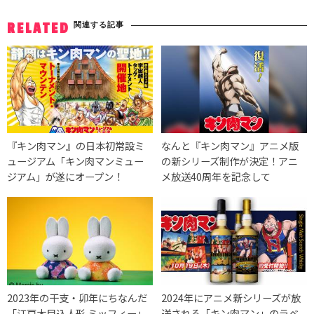
関連する記事
RELATED
『キン肉マン』の日本初常設ミ
なんと『キン肉マン』アニメ版
ュージアム「キン肉マンミュー
の新シリーズ制作が決定！アニ
ジアム」が遂にオープン！
メ放送40周年を記念して
2023年の干支・卯年にちなんだ
2024年にアニメ新シリーズが放
「江戸木目込人形 ミッフィー」
送される「キン肉マン」のラベ