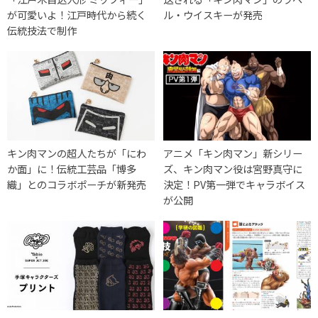
が可愛いよ！江戸時代から続く
ル・ウイスキーが発売
伝統技法で制作
キン肉マンの超人たちが「にわ
アニメ「キン肉マン」新シリー
か面」に！伝統工芸品「博多
ズ、キン肉マン役は宮野真守に
織」とのコラボポーチが新発売
決定！PV第一弾でキャラボイス
が公開