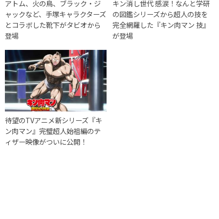
アトム、火の鳥、ブラック・ジ
キン消し世代 感涙！なんと学研
ャックなど、手塚キャラクターズ
の図鑑シリーズから超人の技を
とコラボした靴下がタビオから
完全網羅した『キン肉マン 技』
登場
が登場
待望のTVアニメ新シリーズ『キ
ン肉マン』完璧超人始祖編のテ
ィザー映像がついに公開！