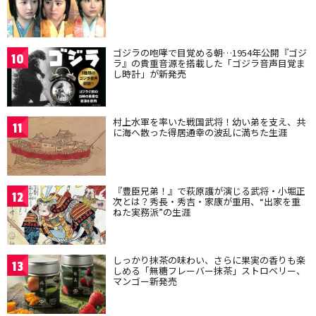
ゴジラの咆哮で目覚める朝…1954年公開『ゴジ
10
ラ』の貴重音源を搭載した「ゴジラ音声目覚ま
し時計」が新発売
村上水軍を率いた戦国武将！幼い弟を支え、共
11
に海へ散った得居通幸の波乱に満ちた生涯
『豊臣兄弟！』で萩原護が演じる武将・小堀正
12
次とは？秀長・秀吉・家康が重用、“出家を重
ねた実務派”の生涯
しっかり抹茶の味わい、さらに果実の香りも楽
13
しめる「無糖フレーバー抹茶」ストロベリー、
マンゴー新発売