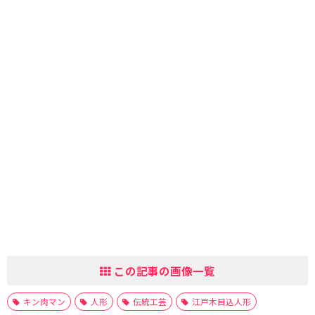
この記事の画像一覧
キン肉マン
人形
伝統工芸
江戸木目込人形