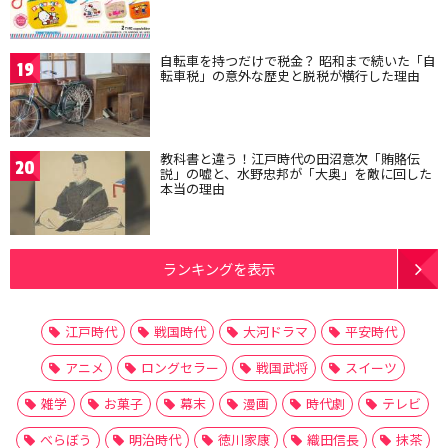
自転車を持つだけで税金？ 昭和まで続いた「自
19
転車税」の意外な歴史と脱税が横行した理由
教科書と違う！江戸時代の田沼意次「賄賂伝
20
説」の嘘と、水野忠邦が「大奥」を敵に回した
本当の理由
ランキングを表示
江戸時代
戦国時代
大河ドラマ
平安時代
アニメ
ロングセラー
戦国武将
スイーツ
雑学
お菓子
幕末
漫画
時代劇
テレビ
べらぼう
明治時代
徳川家康
織田信長
抹茶