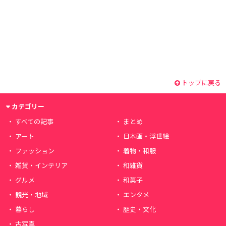
トップに戻る
カテゴリー
すべての記事
まとめ
アート
日本画・浮世絵
ファッション
着物・和服
雑貨・インテリア
和雑貨
グルメ
和菓子
観光・地域
エンタメ
暮らし
歴史・文化
古写真