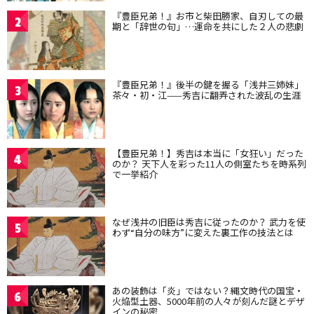
『豊臣兄弟！』お市と柴田勝家、自刃しての最
2
期と「辞世の句」…運命を共にした２人の悲劇
『豊臣兄弟！』後半の鍵を握る「浅井三姉妹」
3
茶々・初・江——秀吉に翻弄された波乱の生涯
【豊臣兄弟！】秀吉は本当に「女狂い」だった
4
のか？ 天下人を彩った11人の側室たちを時系列
で一挙紹介
なぜ浅井の旧臣は秀吉に従ったのか？ 武力を使
5
わず“自分の味方”に変えた裏工作の技法とは
あの装飾は「炎」ではない？縄文時代の国宝・
6
火焔型土器、5000年前の人々が刻んだ謎とデザ
インの秘密