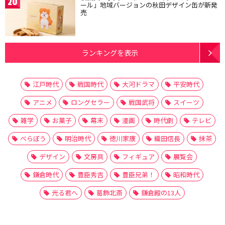
20
ール」地域バージョンの秋田デザイン缶が新発
売
ランキングを表示
江戸時代
戦国時代
大河ドラマ
平安時代
アニメ
ロングセラー
戦国武将
スイーツ
雑学
お菓子
幕末
漫画
時代劇
テレビ
べらぼう
明治時代
徳川家康
織田信長
抹茶
デザイン
文房具
フィギュア
展覧会
鎌倉時代
豊臣秀吉
豊臣兄弟！
昭和時代
光る君へ
葛飾北斎
鎌倉殿の13人