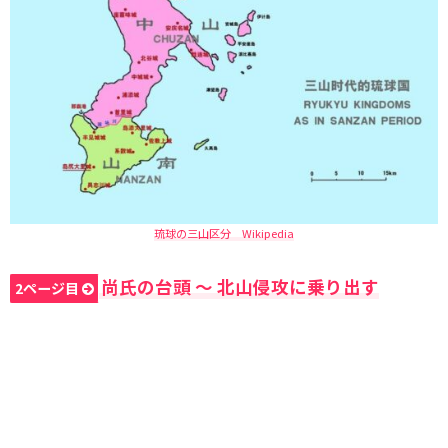
琉球の三山区分 Wikipedia
尚氏の台頭 〜 北山侵攻に乗り出す
2ページ目