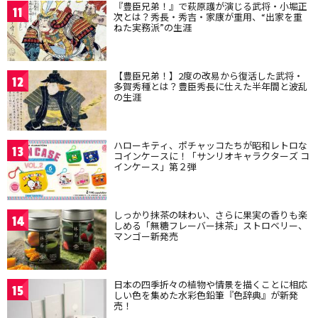
『豊臣兄弟！』で萩原護が演じる武将・小堀正
11
次とは？秀長・秀吉・家康が重用、“出家を重
ねた実務派”の生涯
【豊臣兄弟！】2度の改易から復活した武将・
12
多賀秀種とは？豊臣秀長に仕えた半年間と波乱
の生涯
ハローキティ、ポチャッコたちが昭和レトロな
13
コインケースに！「サンリオキャラクターズ コ
インケース」第２弾
しっかり抹茶の味わい、さらに果実の香りも楽
14
しめる「無糖フレーバー抹茶」ストロベリー、
マンゴー新発売
日本の四季折々の植物や情景を描くことに相応
15
しい色を集めた水彩色鉛筆『色辞典』が新発
売！