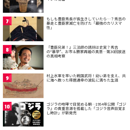
もしも豊臣秀長が長生きしていたら…？秀吉の
7
暴走と豊臣家滅亡を防げた「最強のカリスマ
性」
『豊臣兄弟！』三法師の誘拐は史実？秀吉
8
の“暴挙”、お市＆勝家再婚の真意…第30回放送
の真相考察
村上水軍を率いた戦国武将！幼い弟を支え、共
9
に海へ散った得居通幸の波乱に満ちた生涯
ゴジラの咆哮で目覚める朝…1954年公開『ゴジ
10
ラ』の貴重音源を搭載した「ゴジラ音声目覚ま
し時計」が新発売