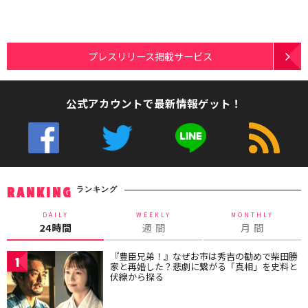
プレスリリース掲載サービス
公式アカウントで最新情報ゲット！
ランキング
RANKING
DAILY
WEEKLY
MONTHLY
24時間
週 間
月 間
『豊臣兄弟！』なぜお市は秀吉の勧めで柴田勝
1
家と再婚した？悲劇に繋がる「真相」を史料と
伏線から探る