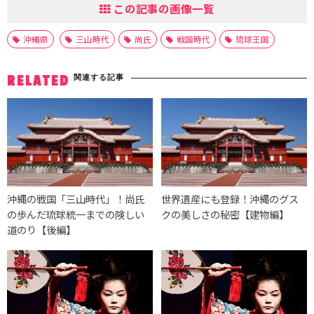
この記事の画像一覧
沖縄県
三山時代
尚氏
戦国時代
琉球王国
関連する記事
RELATED
沖縄の戦国「三山時代」！尚氏
世界遺産にも登録！沖縄のグス
の歩んだ琉球統一までの険しい
クの美しさの秘密【建物編】
道のり【後編】