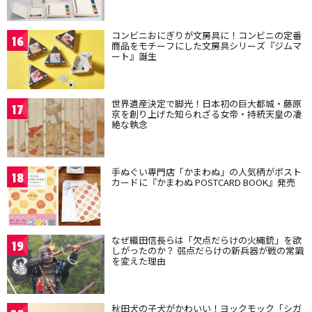
コンビニおにぎりが文房具に！コンビニの定番
16
商品をモチーフにした文房具シリーズ『ジムマ
ート』誕生
世界遺産決定で脚光！日本初の巨大都城・藤原
17
京を創り上げた知られざる女帝・持統天皇の凄
絶な執念
手ぬぐい専門店「かまわぬ」の人気柄がポスト
18
カードに『かまわぬ POSTCARD BOOK』発売
なぜ織田信長らは「欠点だらけの火縄銃」を欲
19
しがったのか？ 弱点だらけの新兵器が戦の常識
を変えた理由
秋田犬の子犬がかわいい！ヨックモック「シガ