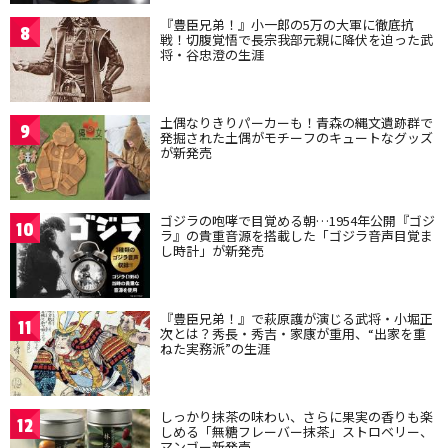
『豊臣兄弟！』小一郎の5万の大軍に徹底抗
8
戦！切腹覚悟で長宗我部元親に降伏を迫った武
将・谷忠澄の生涯
土偶なりきりパーカーも！青森の縄文遺跡群で
9
発掘された土偶がモチーフのキュートなグッズ
が新発売
ゴジラの咆哮で目覚める朝…1954年公開『ゴジ
10
ラ』の貴重音源を搭載した「ゴジラ音声目覚ま
し時計」が新発売
『豊臣兄弟！』で萩原護が演じる武将・小堀正
11
次とは？秀長・秀吉・家康が重用、“出家を重
ねた実務派”の生涯
しっかり抹茶の味わい、さらに果実の香りも楽
12
しめる「無糖フレーバー抹茶」ストロベリー、
マンゴー新発売