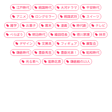
江戸時代
戦国時代
大河ドラマ
平安時代
アニメ
ロングセラー
戦国武将
スイーツ
雑学
お菓子
幕末
漫画
時代劇
テレビ
べらぼう
明治時代
織田信長
徳川家康
抹茶
デザイン
文房具
フィギュア
展覧会
鎌倉時代
豊臣秀吉
豊臣兄弟！
昭和時代
光る君へ
葛飾北斎
鎌倉殿の13人