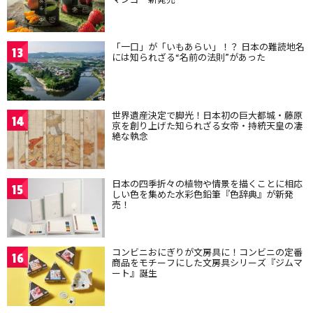
「一口」が「いもあらい」！？ 日本の難読地名
13
には知られざる“名前の法則”があった
世界遺産決定で脚光！日本初の巨大都城・藤原
14
京を創り上げた知られざる女帝・持統天皇の凄
絶な執念
日本の四季折々の植物や情景を描くことに相応
15
しい色を集めた水彩色鉛筆『色辞典』が新発
売！
コンビニおにぎりが文房具に！コンビニの定番
16
商品をモチーフにした文房具シリーズ『ジムマ
ート』誕生