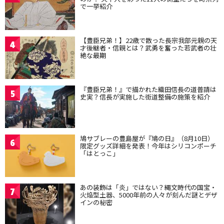
で一挙紹介
【豊臣兄弟！】22歳で散った長宗我部元親の天
4
才後継者・信親とは？武勇を奮った若武者の壮
絶な最期
『豊臣兄弟！』で描かれた織田信長の道普請は
5
史実？信長が実施した街道整備の施策を紹介
鳩サブレーの豊島屋が『鳩の日』（8月10日）
6
限定グッズ詳細を発表！今年はシリコンポーチ
「はとっこ」
あの装飾は「炎」ではない？縄文時代の国宝・
7
火焔型土器、5000年前の人々が刻んだ謎とデザ
インの秘密