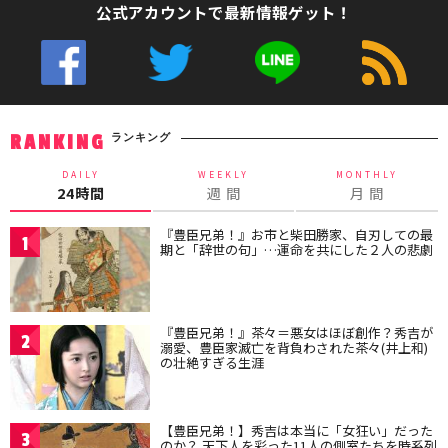
公式アカウントで最新情報ゲット！
ランキング
RANKING
DAILY
WEEKLY
MONTHLY
24時間
週 間
月 間
『豊臣兄弟！』お市と柴田勝家、自刃しての最
1
期と「辞世の句」…運命を共にした２人の悲劇
『豊臣兄弟！』茶々＝悪女はほぼ創作？秀吉が
2
溺愛、豊臣家滅亡を背負わされた茶々(井上和)
の壮絶すぎる生涯
【豊臣兄弟！】秀吉は本当に「女狂い」だった
3
のか？ 天下人を彩った11人の側室たちを時系列