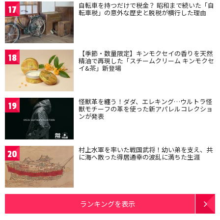
自転車を持つだけで税金？ 昭和まで続いた「自
17
転車税」の意外な歴史と脱税が横行した理由
【季節・数量限定】キンモクセイの香りを天然
18
精油で再現した「スチームクリーム キンモクセ
イ&茶」新登場
怪獣革を纏う！ダダ、エレキング…ウルトラ怪
19
獣モチーフの革を使った新アパレルコレクショ
ンが発表
村上水軍を率いた戦国武将！幼い弟を支え、共
20
に海へ散った得居通幸の波乱に満ちた生涯
ランキングを表示