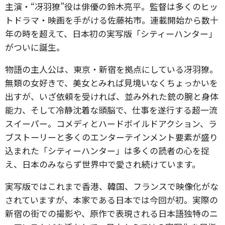
主演・“冴羽獠”役は俳優の鈴木亮平。監督は多くのヒッ
トドラマ・映画を手がける佐藤祐市。連載開始から数十
年の時を超えて、日本初の実写版「シティーハンター」
がついに誕生。
物語の主人公は、東京・新宿を拠点にしている冴羽獠。
無類の女好きで、美女とみれば見境いなくちょっかいを
出すが、いざ依頼を受ければ、並み外れた銃の腕と身体
能力、そして冷静沈着な頭脳で、仕事を遂行する超一流
スイーパー。コメディとハードボイルドアクション、ラ
ブストーリーと多くのエンターテインメント要素が盛り
込まれた「シティーハンター」は多くの読者の心を捉
え、日本のみならず世界中で愛され続けています。
実写版ではこれまで香港、韓国、フランスで映像化がな
されていますが、本家である日本では今回が初。実際の
新宿の街での撮影や、原作で表現される日本語独特のニ