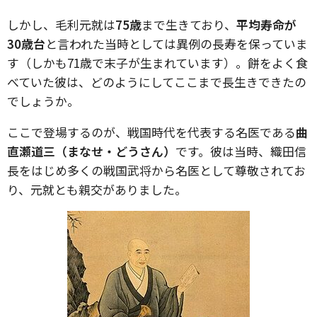
しかし、毛利元就は
75歳
まで生きており、
平均寿命が
30歳台
と言われた当時としては異例の長寿を保っていま
す（しかも71歳で末子が生まれています）。餅をよく食
べていた彼は、どのようにしてここまで長生きできたの
でしょうか。
ここで登場するのが、戦国時代を代表する名医である
曲
直瀬道三（まなせ・どうさん）
です。彼は当時、織田信
長をはじめ多くの戦国武将から名医として尊敬されてお
り、元就とも親交がありました。