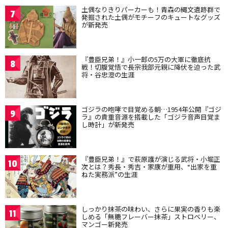
土偶なりきりパーカーも！青森の縄文遺跡群で
7
発掘された土偶がモチーフのキュートなグッズ
が新発売
『豊臣兄弟！』小一郎の5万の大軍に徹底抗
8
戦！切腹覚悟で長宗我部元親に降伏を迫った武
将・谷忠澄の生涯
ゴジラの咆哮で目覚める朝…1954年公開『ゴジ
9
ラ』の貴重音源を搭載した「ゴジラ音声目覚ま
し時計」が新発売
『豊臣兄弟！』で萩原護が演じる武将・小堀正
10
次とは？秀長・秀吉・家康が重用、“出家を重
ねた実務派”の生涯
しっかり抹茶の味わい、さらに果実の香りも楽
11
しめる「無糖フレーバー抹茶」ストロベリー、
マンゴー新発売