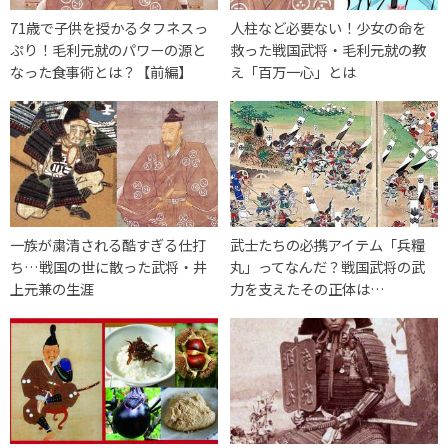
71歳で子供を授かるタフネスっ
人柱など必要ない！少女の命を
ぷり！毛利元就のパワーの源と
救った戦国武将・毛利元就の教
なった食事術とは？【前編】
え「百万一心」とは
一族が粛清される酷すぎる仕打
武士たちの必携アイテム「兵糧
ち…戦国の世に散った武将・井
丸」ってなんだ？戦国武将の武
上元兼の生涯
力を支えたその正体は…