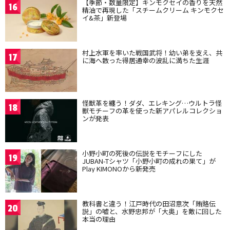
【季節・数量限定】キンモクセイの香りを天然
16
精油で再現した「スチームクリーム キンモクセ
イ&茶」新登場
村上水軍を率いた戦国武将！幼い弟を支え、共
17
に海へ散った得居通幸の波乱に満ちた生涯
怪獣革を纏う！ダダ、エレキング…ウルトラ怪
18
獣モチーフの革を使った新アパレルコレクショ
ンが発表
小野小町の死後の伝説をモチーフにした
19
JUBAN-Tシャツ「小野小町の成れの果て」が
Play KIMONOから新発売
教科書と違う！江戸時代の田沼意次「賄賂伝
20
説」の嘘と、水野忠邦が「大奥」を敵に回した
本当の理由