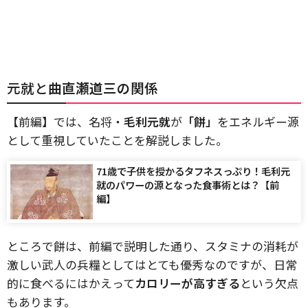
元就と
曲直瀬道三の関係
【前編】では、名将・
毛利元就
が
「餅」
をエネルギー源
として重視していたことを解説しました。
71歳で子供を授かるタフネスっぷり！毛利元
就のパワーの源となった食事術とは？【前
編】
ところで餅は、前編で説明した通り、スタミナの消耗が
激しい武人の兵糧としてはとても優秀なのですが、日常
的に食べるにはかえって
カロリーが高すぎる
という欠点
もあります。