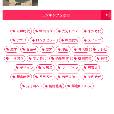
ランキングを表示
江戸時代
戦国時代
大河ドラマ
平安時代
アニメ
ロングセラー
戦国武将
スイーツ
雑学
お菓子
幕末
漫画
時代劇
テレビ
べらぼう
明治時代
徳川家康
織田信長
抹茶
デザイン
文房具
フィギュア
展覧会
鎌倉時代
豊臣秀吉
豊臣兄弟！
昭和時代
光る君へ
葛飾北斎
鎌倉殿の13人