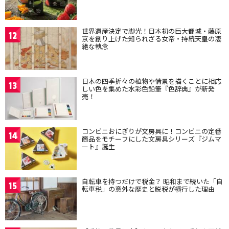
世界遺産決定で脚光！日本初の巨大都城・藤原
12
京を創り上げた知られざる女帝・持統天皇の凄
絶な執念
日本の四季折々の植物や情景を描くことに相応
13
しい色を集めた水彩色鉛筆『色辞典』が新発
売！
コンビニおにぎりが文房具に！コンビニの定番
14
商品をモチーフにした文房具シリーズ『ジムマ
ート』誕生
自転車を持つだけで税金？ 昭和まで続いた「自
15
転車税」の意外な歴史と脱税が横行した理由