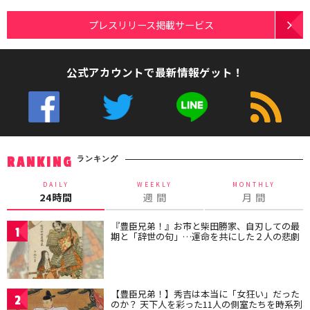
プレスリリース掲載サービス
公式アカウントで最新情報ゲット！
ランキング
RANKING
DAILY
WEEKLY
MONTHLY
24時間
週 間
月 間
『豊臣兄弟！』お市と柴田勝家、自刃しての最
1
期と「辞世の句」…運命を共にした２人の悲劇
【豊臣兄弟！】秀吉は本当に「女狂い」だった
2
のか？ 天下人を彩った11人の側室たちを時系列