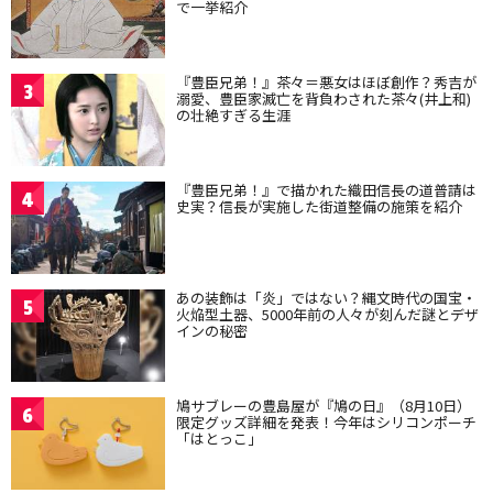
で一挙紹介
『豊臣兄弟！』茶々＝悪女はほぼ創作？秀吉が
3
溺愛、豊臣家滅亡を背負わされた茶々(井上和)
の壮絶すぎる生涯
『豊臣兄弟！』で描かれた織田信長の道普請は
4
史実？信長が実施した街道整備の施策を紹介
あの装飾は「炎」ではない？縄文時代の国宝・
5
火焔型土器、5000年前の人々が刻んだ謎とデザ
インの秘密
鳩サブレーの豊島屋が『鳩の日』（8月10日）
6
限定グッズ詳細を発表！今年はシリコンポーチ
「はとっこ」