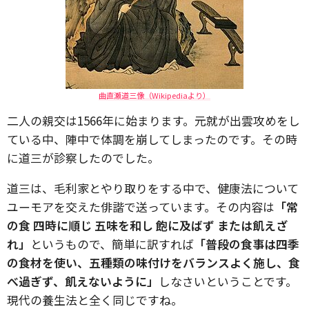
曲直瀬道三像（Wikipediaより）
二人の親交は1566年に始まります。元就が出雲攻めをし
ている中、陣中で体調を崩してしまったのです。その時
に道三が診察したのでした。
道三は、毛利家とやり取りをする中で、健康法について
ユーモアを交えた俳諧で送っています。その内容は
「常
の食 四時に順じ 五味を和し 飽に及ばず または飢えざ
れ」
というもので、簡単に訳すれば
「普段の食事は四季
の食材を使い、五種類の味付けをバランスよく施し、食
べ過ぎず、飢えないように」
しなさいということです。
現代の養生法と全く同じですね。