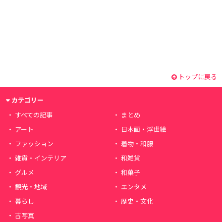
トップに戻る
カテゴリー
すべての記事
まとめ
アート
日本画・浮世絵
ファッション
着物・和服
雑貨・インテリア
和雑貨
グルメ
和菓子
観光・地域
エンタメ
暮らし
歴史・文化
古写真