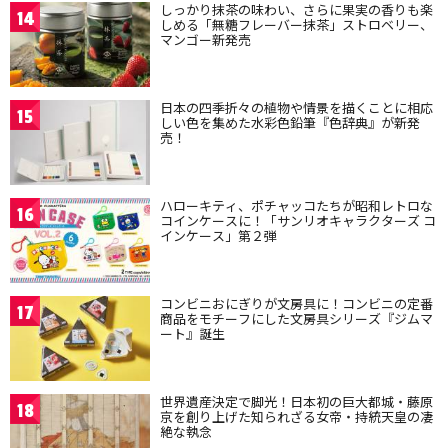
しっかり抹茶の味わい、さらに果実の香りも楽
14
しめる「無糖フレーバー抹茶」ストロベリー、
マンゴー新発売
日本の四季折々の植物や情景を描くことに相応
15
しい色を集めた水彩色鉛筆『色辞典』が新発
売！
ハローキティ、ポチャッコたちが昭和レトロな
16
コインケースに！「サンリオキャラクターズ コ
インケース」第２弾
コンビニおにぎりが文房具に！コンビニの定番
17
商品をモチーフにした文房具シリーズ『ジムマ
ート』誕生
世界遺産決定で脚光！日本初の巨大都城・藤原
18
京を創り上げた知られざる女帝・持統天皇の凄
絶な執念