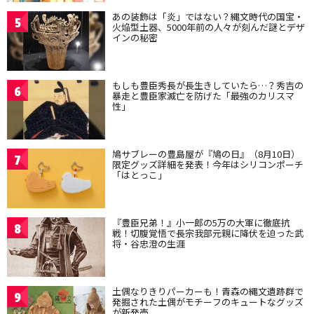
あの装飾は「炎」ではない？縄文時代の国宝・
5
火焔型土器、5000年前の人々が刻んだ謎とデザ
インの秘密
もしも豊臣秀長が長生きしていたら…？秀吉の
6
暴走と豊臣家滅亡を防げた「最強のカリスマ
性」
鳩サブレーの豊島屋が『鳩の日』（8月10日）
7
限定グッズ詳細を発表！今年はシリコンポーチ
「はとっこ」
『豊臣兄弟！』小一郎の5万の大軍に徹底抗
8
戦！切腹覚悟で長宗我部元親に降伏を迫った武
将・谷忠澄の生涯
土偶なりきりパーカーも！青森の縄文遺跡群で
9
発掘された土偶がモチーフのキュートなグッズ
が新発売