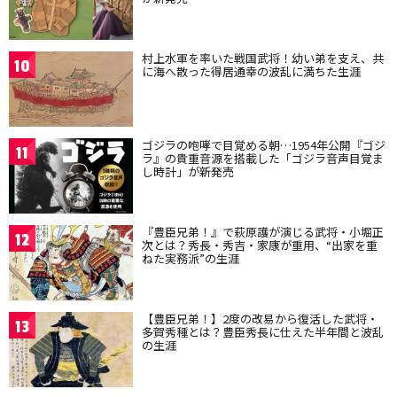
村上水軍を率いた戦国武将！幼い弟を支え、共
10
に海へ散った得居通幸の波乱に満ちた生涯
ゴジラの咆哮で目覚める朝…1954年公開『ゴジ
11
ラ』の貴重音源を搭載した「ゴジラ音声目覚ま
し時計」が新発売
『豊臣兄弟！』で萩原護が演じる武将・小堀正
12
次とは？秀長・秀吉・家康が重用、“出家を重
ねた実務派”の生涯
【豊臣兄弟！】2度の改易から復活した武将・
13
多賀秀種とは？豊臣秀長に仕えた半年間と波乱
の生涯