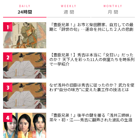
DAILY
WEEKLY
MONTHLY
24時間
週 間
月 間
『豊臣兄弟！』お市と柴田勝家、自刃しての最
1
期と「辞世の句」…運命を共にした２人の悲劇
【豊臣兄弟！】秀吉は本当に「女狂い」だった
2
のか？ 天下人を彩った11人の側室たちを時系列
で一挙紹介
なぜ浅井の旧臣は秀吉に従ったのか？ 武力を使
3
わず“自分の味方”に変えた裏工作の技法とは
『豊臣兄弟！』後半の鍵を握る「浅井三姉妹」
4
茶々・初・江——秀吉に翻弄された波乱の生涯