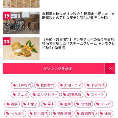
自転車を持つだけで税金？ 昭和まで続いた「自
19
転車税」の意外な歴史と脱税が横行した理由
【季節・数量限定】キンモクセイの香りを天然
20
精油で再現した「スチームクリーム キンモクセ
イ&茶」新登場
ランキングを表示
江戸時代
戦国時代
大河ドラマ
平安時代
アニメ
ロングセラー
戦国武将
スイーツ
雑学
お菓子
幕末
漫画
時代劇
テレビ
べらぼう
明治時代
徳川家康
織田信長
抹茶