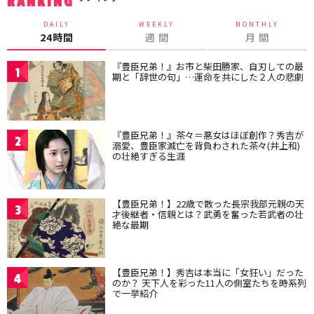
RANKING
DAILY
WEEKLY
MONTHLY
24時間
週 間
月 間
『豊臣兄弟！』お市と柴田勝家、自刃しての最
1
期と「辞世の句」…運命を共にした２人の悲劇
『豊臣兄弟！』茶々＝悪女はほぼ創作？秀吉が
2
溺愛、豊臣家滅亡を背負わされた茶々(井上和)
の壮絶すぎる生涯
【豊臣兄弟！】22歳で散った長宗我部元親の天
3
才後継者・信親とは？武勇を奮った若武者の壮
絶な最期
【豊臣兄弟！】秀吉は本当に「女狂い」だった
4
のか？ 天下人を彩った11人の側室たちを時系列
で一挙紹介