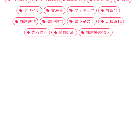
デザイン
文房具
フィギュア
展覧会
鎌倉時代
豊臣秀吉
豊臣兄弟！
昭和時代
光る君へ
葛飾北斎
鎌倉殿の13人