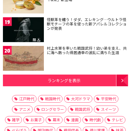
怪獣革を纏う！ダダ、エレキング…ウルトラ怪
19
獣モチーフの革を使った新アパレルコレクショ
ンが発表
村上水軍を率いた戦国武将！幼い弟を支え、共
20
に海へ散った得居通幸の波乱に満ちた生涯
ランキングを表示
江戸時代
戦国時代
大河ドラマ
平安時代
アニメ
ロングセラー
戦国武将
スイーツ
雑学
お菓子
幕末
漫画
時代劇
テレビ
べらぼう
明治時代
織田信長
徳川家康
抹茶