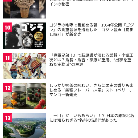
インの秘密
ゴジラの咆哮で目覚める朝…1954年公開『ゴジ
10
ラ』の貴重音源を搭載した「ゴジラ音声目覚ま
し時計」が新発売
『豊臣兄弟！』で萩原護が演じる武将・小堀正
11
次とは？秀長・秀吉・家康が重用、“出家を重
ねた実務派”の生涯
しっかり抹茶の味わい、さらに果実の香りも楽
12
しめる「無糖フレーバー抹茶」ストロベリー、
マンゴー新発売
「一口」が「いもあらい」！？ 日本の難読地名
13
には知られざる“名前の法則”があった