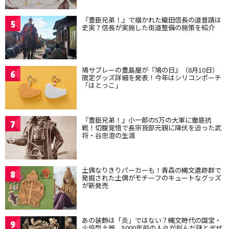
『豊臣兄弟！』で描かれた織田信長の道普請は
5
史実？信長が実施した街道整備の施策を紹介
鳩サブレーの豊島屋が『鳩の日』（8月10日）
6
限定グッズ詳細を発表！今年はシリコンポーチ
「はとっこ」
『豊臣兄弟！』小一郎の5万の大軍に徹底抗
7
戦！切腹覚悟で長宗我部元親に降伏を迫った武
将・谷忠澄の生涯
土偶なりきりパーカーも！青森の縄文遺跡群で
8
発掘された土偶がモチーフのキュートなグッズ
が新発売
あの装飾は「炎」ではない？縄文時代の国宝・
9
火焔型土器、5000年前の人々が刻んだ謎とデザ