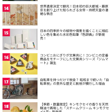
世界遺産決定で脚光！日本初の巨大都城・藤原
14
京を創り上げた知られざる女帝・持統天皇の凄
絶な執念
日本の四季折々の植物や情景を描くことに相応
15
しい色を集めた水彩色鉛筆『色辞典』が新発
売！
コンビニおにぎりが文房具に！コンビニの定番
16
商品をモチーフにした文房具シリーズ『ジムマ
ート』誕生
自転車を持つだけで税金？ 昭和まで続いた「自
17
転車税」の意外な歴史と脱税が横行した理由
【季節・数量限定】キンモクセイの香りを天然
18
精油で再現した「スチームクリーム キンモクセ
イ&茶」新登場