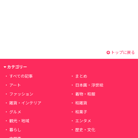
トップに戻る
カテゴリー
すべての記事
まとめ
アート
日本画・浮世絵
ファッション
着物・和服
雑貨・インテリア
和雑貨
グルメ
和菓子
観光・地域
エンタメ
暮らし
歴史・文化