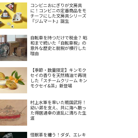
コンビニおにぎりが文房具
に！コンビニの定番商品をモ
チーフにした文房具シリーズ
『ジムマート』誕生
自転車を持つだけで税金？ 昭
和まで続いた「自転車税」の
意外な歴史と脱税が横行した
理由
【季節・数量限定】キンモク
セイの香りを天然精油で再現
した「スチームクリーム キン
モクセイ&茶」新登場
村上水軍を率いた戦国武将！
幼い弟を支え、共に海へ散っ
た得居通幸の波乱に満ちた生
涯
怪獣革を纏う！ダダ、エレキ