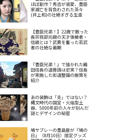
ほぼ創作？秀吉が溺愛、豊臣
家滅亡を背負わされた茶々
(井上和)の壮絶すぎる生涯
【豊臣兄弟！】22歳で散った
長宗我部元親の天才後継者・
信親とは？武勇を奮った若武
者の壮絶な最期
『豊臣兄弟！』で描かれた織
田信長の道普請は史実？信長
が実施した街道整備の施策を
紹介
あの装飾は「炎」ではない？
縄文時代の国宝・火焔型土
器、5000年前の人々が刻んだ
謎とデザインの秘密
鳩サブレーの豊島屋が『鳩の
日』（8月10日）限定グッズ