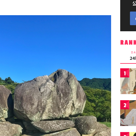
RAN
DA
2
1
2