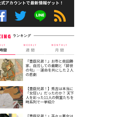
公式アカウントで最新情報ゲット！
ランキング
KING
ILY
WEEKLY
MONTHLY
4時間
週 間
月 間
『豊臣兄弟！』お市と柴田勝
家、自刃しての最期と「辞世
の句」…運命を共にした２人
の悲劇
【豊臣兄弟！】秀吉は本当に
「女狂い」だったのか？ 天下
人を彩った11人の側室たちを
時系列で一挙紹介
『豊臣兄弟！』茶々＝悪女は