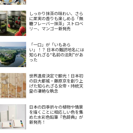
しっかり抹茶の味わい、さら
に果実の香りも楽しめる「無
糖フレーバー抹茶」ストロベ
リー、マンゴー新発売
「一口」が「いもあら
い」！？ 日本の難読地名には
知られざる“名前の法則”があ
った
世界遺産決定で脚光！日本初
の巨大都城・藤原京を創り上
げた知られざる女帝・持統天
皇の凄絶な執念
日本の四季折々の植物や情景
を描くことに相応しい色を集
めた水彩色鉛筆『色辞典』が
新発売！