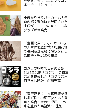
詳細を発表！今年はシリコン
ポーチ「はとっこ」
土偶なりきりパーカーも！青
森の縄文遺跡群で発掘された
土偶がモチーフのキュートな
グッズが新発売
『豊臣兄弟！』小一郎の5万
の大軍に徹底抗戦！切腹覚悟
で長宗我部元親に降伏を迫っ
た武将・谷忠澄の生涯
ゴジラの咆哮で目覚める朝…
1954年公開『ゴジラ』の貴重
音源を搭載した「ゴジラ音声
目覚まし時計」が新発売
『豊臣兄弟！』で萩原護が演
じる武将・小堀正次とは？秀
長・秀吉・家康が重用、“出
家を重ねた実務派”の生涯