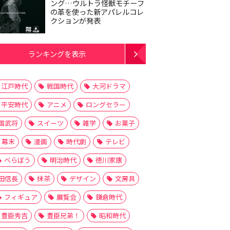
ング…ウルトラ怪獣モチーフ
の革を使った新アパレルコレ
クションが発表
ランキングを表示
江戸時代
戦国時代
大河ドラマ
平安時代
アニメ
ロングセラー
国武将
スイーツ
雑学
お菓子
幕末
漫画
時代劇
テレビ
べらぼう
明治時代
徳川家康
田信長
抹茶
デザイン
文房具
フィギュア
展覧会
鎌倉時代
豊臣秀吉
豊臣兄弟！
昭和時代