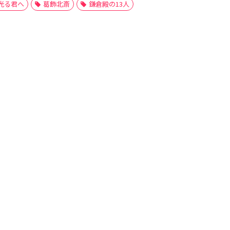
光る君へ
葛飾北斎
鎌倉殿の13人