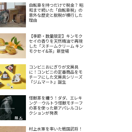
自転車を持つだけで税金？ 昭
和まで続いた「自転車税」の
意外な歴史と脱税が横行した
理由
【季節・数量限定】キンモク
セイの香りを天然精油で再現
した「スチームクリーム キン
モクセイ&茶」新登場
コンビニおにぎりが文房具
に！コンビニの定番商品をモ
チーフにした文房具シリーズ
『ジムマート』誕生
怪獣革を纏う！ダダ、エレキ
ング…ウルトラ怪獣モチーフ
の革を使った新アパレルコレ
クションが発表
村上水軍を率いた戦国武将！