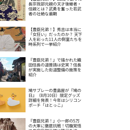
長宗我部元親の天才後継者・
信親とは？武勇を奮った若武
者の壮絶な最期
【豊臣兄弟！】秀吉は本当に
「女狂い」だったのか？ 天下
人を彩った11人の側室たちを
時系列で一挙紹介
『豊臣兄弟！』で描かれた織
田信長の道普請は史実？信長
が実施した街道整備の施策を
紹介
鳩サブレーの豊島屋が『鳩の
日』（8月10日）限定グッズ
詳細を発表！今年はシリコン
ポーチ「はとっこ」
『豊臣兄弟！』小一郎の5万
の大軍に徹底抗戦！切腹覚悟