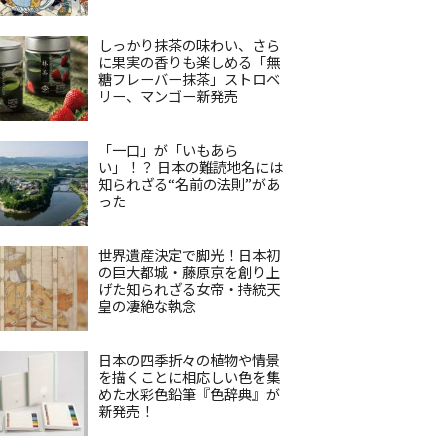
しっかり抹茶の味わい、さら
に果実の香りも楽しめる「無
糖フレーバー抹茶」ストロベ
リー、マンゴー新発売
「一口」が「いもあら
い」！？ 日本の難読地名には
知られざる“名前の法則”があ
った
世界遺産決定で脚光！日本初
の巨大都城・藤原京を創り上
げた知られざる女帝・持統天
皇の凄絶な執念
日本の四季折々の植物や情景
を描くことに相応しい色を集
めた水彩色鉛筆『色辞典』が
新発売！