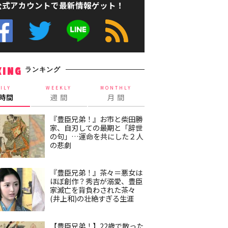
公式アカウントで最新情報ゲット！
ランキング
KING
ILY
WEEKLY
MONTHLY
4時間
週 間
月 間
『豊臣兄弟！』お市と柴田勝
家、自刃しての最期と「辞世
の句」…運命を共にした２人
の悲劇
『豊臣兄弟！』茶々＝悪女は
ほぼ創作？秀吉が溺愛、豊臣
家滅亡を背負わされた茶々
(井上和)の壮絶すぎる生涯
【豊臣兄弟！】22歳で散った