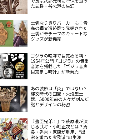
で長宗我部元親に降伏を迫っ
た武将・谷忠澄の生涯
土偶なりきりパーカーも！青
森の縄文遺跡群で発掘された
土偶がモチーフのキュートな
グッズが新発売
ゴジラの咆哮で目覚める朝…
1954年公開『ゴジラ』の貴重
音源を搭載した「ゴジラ音声
目覚まし時計」が新発売
あの装飾は「炎」ではない？
縄文時代の国宝・火焔型土
器、5000年前の人々が刻んだ
謎とデザインの秘密
『豊臣兄弟！』で萩原護が演
じる武将・小堀正次とは？秀
長・秀吉・家康が重用、“出
家を重ねた実務派”の生涯