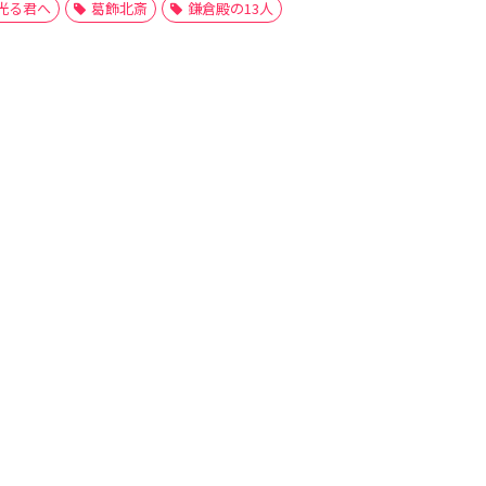
光る君へ
葛飾北斎
鎌倉殿の13人