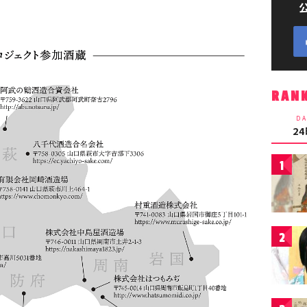
RAN
DA
2
1
2