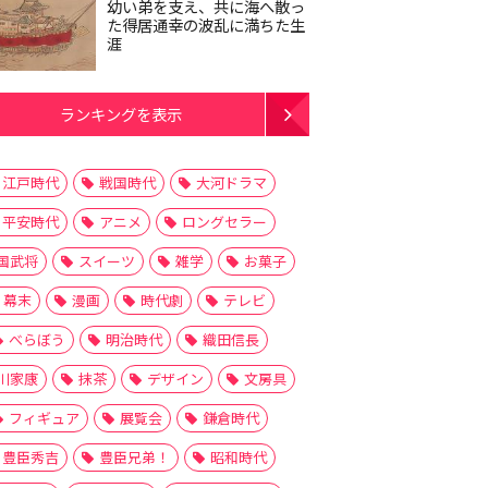
幼い弟を支え、共に海へ散っ
た得居通幸の波乱に満ちた生
涯
ランキングを表示
江戸時代
戦国時代
大河ドラマ
平安時代
アニメ
ロングセラー
国武将
スイーツ
雑学
お菓子
幕末
漫画
時代劇
テレビ
べらぼう
明治時代
織田信長
川家康
抹茶
デザイン
文房具
フィギュア
展覧会
鎌倉時代
豊臣秀吉
豊臣兄弟！
昭和時代