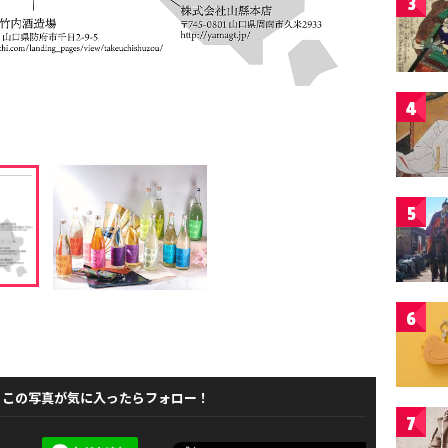
3
4
5
6
この写真が気に入ったらフォロー！
7