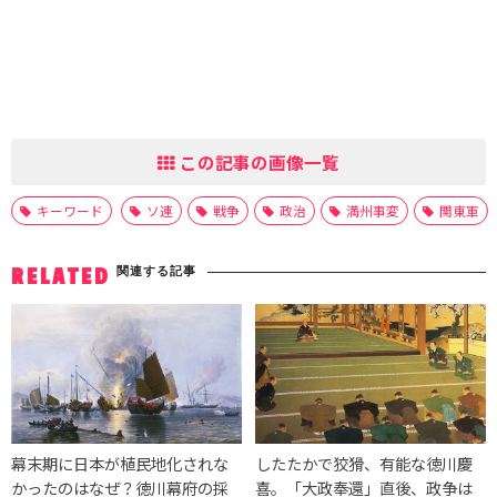
この記事の画像一覧
キーワード
ソ連
戦争
政治
満州事変
関東軍
関連する記事
RELATED
幕末期に日本が植民地化されな
したたかで狡猾、有能な徳川慶
かったのはなぜ？徳川幕府の採
喜。「大政奉還」直後、政争は