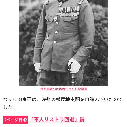
満州事変の首謀者だった石原莞爾
つまり関東軍は、満州の
植民地支配
を目論んでいたので
した。
「軍人リストラ回避」説
2ページ目