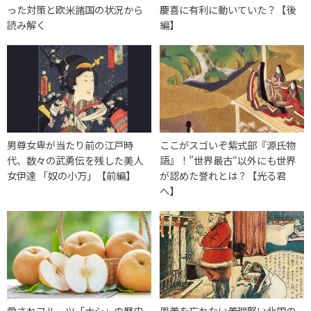
った対策と欧米諸国の状況から
慶喜に有利に動いていた？【後
読み解く
編】
男尊女卑が当たり前の江戸時
ここがスゴいぞ紫式部『源氏物
代、数々の武勇伝を残した美人
語』！”世界最古“以外にも世界
女伊達 「奴の小万」【前編】
が認めた誉れとは？【光る君
へ】
愛されフルーツ「ナシ」の歴史
恩義を忘れない義理堅い北国の