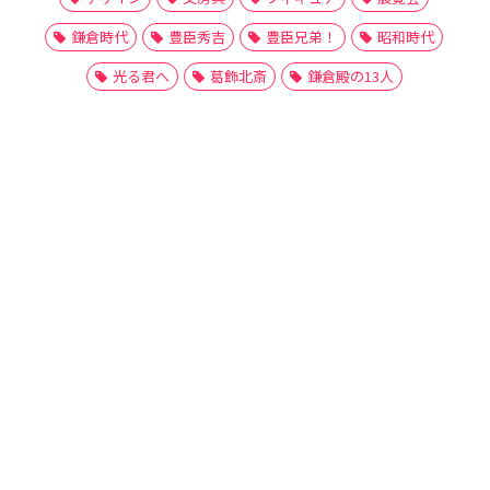
鎌倉時代
豊臣秀吉
豊臣兄弟！
昭和時代
光る君へ
葛飾北斎
鎌倉殿の13人