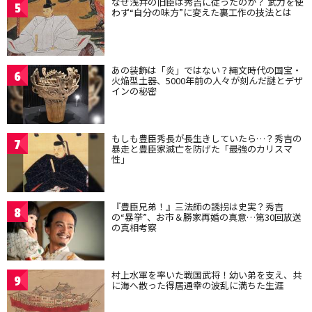
なぜ浅井の旧臣は秀吉に従ったのか？ 武力を使
5
わず“自分の味方”に変えた裏工作の技法とは
あの装飾は「炎」ではない？縄文時代の国宝・
6
火焔型土器、5000年前の人々が刻んだ謎とデザ
インの秘密
もしも豊臣秀長が長生きしていたら…？秀吉の
7
暴走と豊臣家滅亡を防げた「最強のカリスマ
性」
『豊臣兄弟！』三法師の誘拐は史実？秀吉
8
の“暴挙”、お市＆勝家再婚の真意…第30回放送
の真相考察
村上水軍を率いた戦国武将！幼い弟を支え、共
9
に海へ散った得居通幸の波乱に満ちた生涯