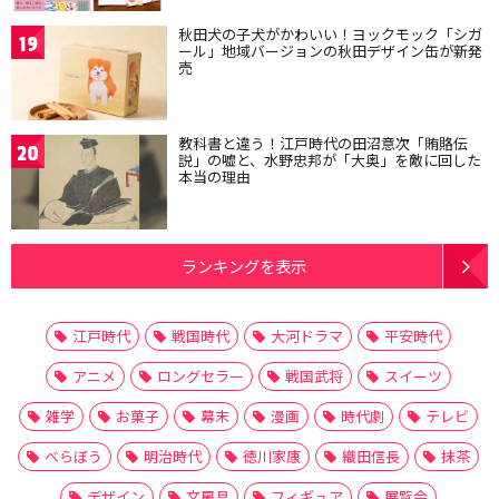
秋田犬の子犬がかわいい！ヨックモック「シガ
19
ール」地域バージョンの秋田デザイン缶が新発
売
教科書と違う！江戸時代の田沼意次「賄賂伝
20
説」の嘘と、水野忠邦が「大奥」を敵に回した
本当の理由
ランキングを表示
江戸時代
戦国時代
大河ドラマ
平安時代
アニメ
ロングセラー
戦国武将
スイーツ
雑学
お菓子
幕末
漫画
時代劇
テレビ
べらぼう
明治時代
徳川家康
織田信長
抹茶
デザイン
文房具
フィギュア
展覧会