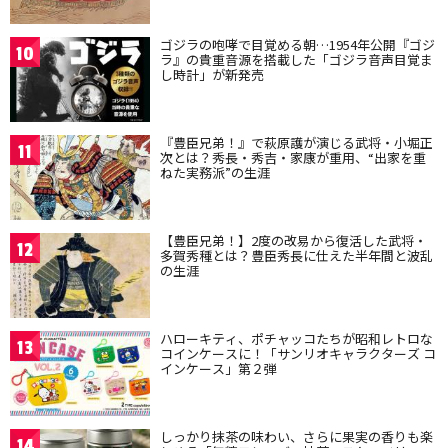
ゴジラの咆哮で目覚める朝…1954年公開『ゴジ
10
ラ』の貴重音源を搭載した「ゴジラ音声目覚ま
し時計」が新発売
『豊臣兄弟！』で萩原護が演じる武将・小堀正
11
次とは？秀長・秀吉・家康が重用、“出家を重
ねた実務派”の生涯
【豊臣兄弟！】2度の改易から復活した武将・
12
多賀秀種とは？豊臣秀長に仕えた半年間と波乱
の生涯
ハローキティ、ポチャッコたちが昭和レトロな
13
コインケースに！「サンリオキャラクターズ コ
インケース」第２弾
しっかり抹茶の味わい、さらに果実の香りも楽
14