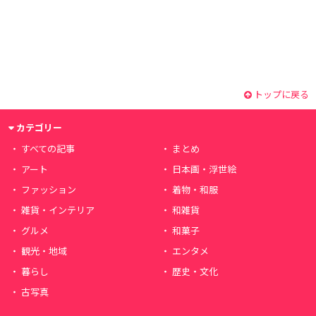
トップに戻る
カテゴリー
すべての記事
まとめ
アート
日本画・浮世絵
ファッション
着物・和服
雑貨・インテリア
和雑貨
グルメ
和菓子
観光・地域
エンタメ
暮らし
歴史・文化
古写真