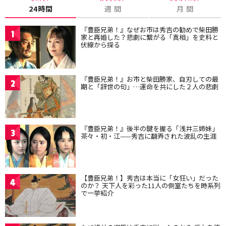
24時間
週 間
月 間
『豊臣兄弟！』なぜお市は秀吉の勧めで柴田勝
1
家と再婚した？悲劇に繋がる「真相」を史料と
伏線から探る
『豊臣兄弟！』お市と柴田勝家、自刃しての最
2
期と「辞世の句」…運命を共にした２人の悲劇
『豊臣兄弟！』後半の鍵を握る「浅井三姉妹」
3
茶々・初・江——秀吉に翻弄された波乱の生涯
【豊臣兄弟！】秀吉は本当に「女狂い」だった
4
のか？ 天下人を彩った11人の側室たちを時系列
で一挙紹介