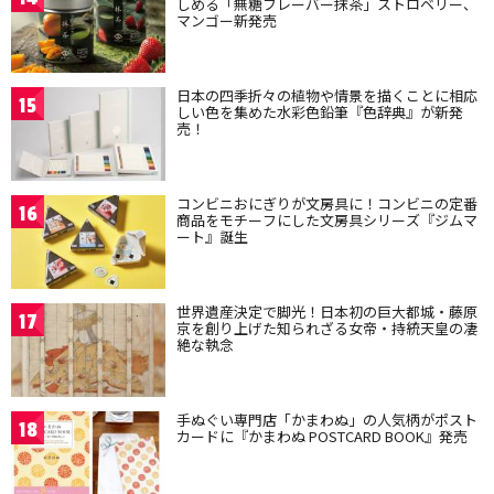
しめる「無糖フレーバー抹茶」ストロベリー、
マンゴー新発売
日本の四季折々の植物や情景を描くことに相応
15
しい色を集めた水彩色鉛筆『色辞典』が新発
売！
コンビニおにぎりが文房具に！コンビニの定番
16
商品をモチーフにした文房具シリーズ『ジムマ
ート』誕生
世界遺産決定で脚光！日本初の巨大都城・藤原
17
京を創り上げた知られざる女帝・持統天皇の凄
絶な執念
手ぬぐい専門店「かまわぬ」の人気柄がポスト
18
カードに『かまわぬ POSTCARD BOOK』発売