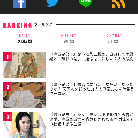
ランキング
RANKING
DAILY
WEEKLY
MONTHLY
24時間
週 間
月 間
『豊臣兄弟！』お市と柴田勝家、自刃しての最
1
期と「辞世の句」…運命を共にした２人の悲劇
【豊臣兄弟！】秀吉は本当に「女狂い」だった
2
のか？ 天下人を彩った11人の側室たちを時系列
で一挙紹介
『豊臣兄弟！』茶々＝悪女はほぼ創作？秀吉が
3
溺愛、豊臣家滅亡を背負わされた茶々(井上和)
の壮絶すぎる生涯