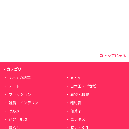
トップに戻る
カテゴリー
すべての記事
まとめ
アート
日本画・浮世絵
ファッション
着物・和服
雑貨・インテリア
和雑貨
グルメ
和菓子
観光・地域
エンタメ
暮らし
歴史・文化