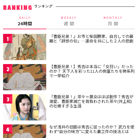
ランキング
RANKING
DAILY
WEEKLY
MONTHLY
24時間
週 間
月 間
『豊臣兄弟！』お市と柴田勝家、自刃しての最
1
期と「辞世の句」…運命を共にした２人の悲劇
【豊臣兄弟！】秀吉は本当に「女狂い」だった
2
のか？ 天下人を彩った11人の側室たちを時系列
で一挙紹介
『豊臣兄弟！』茶々＝悪女はほぼ創作？秀吉が
3
溺愛、豊臣家滅亡を背負わされた茶々(井上和)
の壮絶すぎる生涯
なぜ浅井の旧臣は秀吉に従ったのか？ 武力を使
4
わず“自分の味方”に変えた裏工作の技法とは