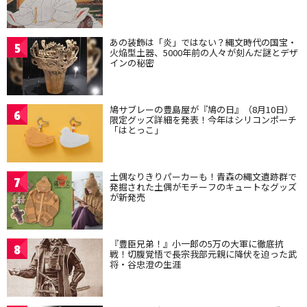
あの装飾は「炎」ではない？縄文時代の国宝・
5
火焔型土器、5000年前の人々が刻んだ謎とデザ
インの秘密
鳩サブレーの豊島屋が『鳩の日』（8月10日）
6
限定グッズ詳細を発表！今年はシリコンポーチ
「はとっこ」
土偶なりきりパーカーも！青森の縄文遺跡群で
7
発掘された土偶がモチーフのキュートなグッズ
が新発売
『豊臣兄弟！』小一郎の5万の大軍に徹底抗
8
戦！切腹覚悟で長宗我部元親に降伏を迫った武
将・谷忠澄の生涯