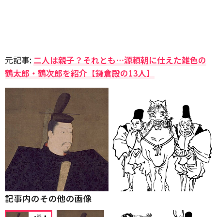
元記事:
二人は親子？それとも…源頼朝に仕えた雑色の
鶴太郎・鶴次郎を紹介【鎌倉殿の13人】
記事内のその他の画像