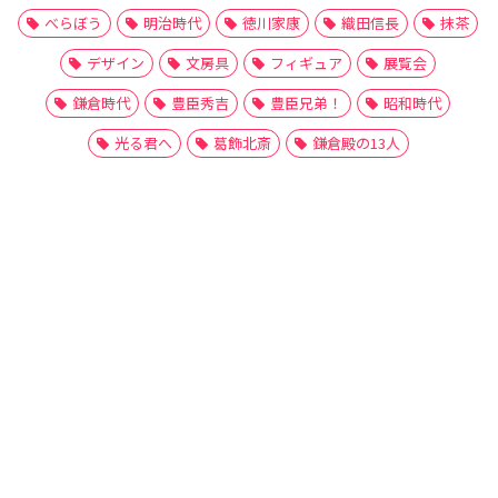
べらぼう
明治時代
徳川家康
織田信長
抹茶
デザイン
文房具
フィギュア
展覧会
鎌倉時代
豊臣秀吉
豊臣兄弟！
昭和時代
光る君へ
葛飾北斎
鎌倉殿の13人