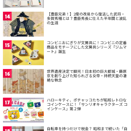
【豊臣兄弟！】2度の改易から復活した武将・
14
多賀秀種とは？豊臣秀長に仕えた半年間と波乱
の生涯
コンビニおにぎりが文房具に！コンビニの定番
15
商品をモチーフにした文房具シリーズ『ジムマ
ート』誕生
世界遺産決定で脚光！日本初の巨大都城・藤原
16
京を創り上げた知られざる女帝・持統天皇の凄
絶な執念
ハローキティ、ポチャッコたちが昭和レトロな
17
コインケースに！「サンリオキャラクターズ コ
インケース」第２弾
自転車を持つだけで税金？ 昭和まで続いた「自