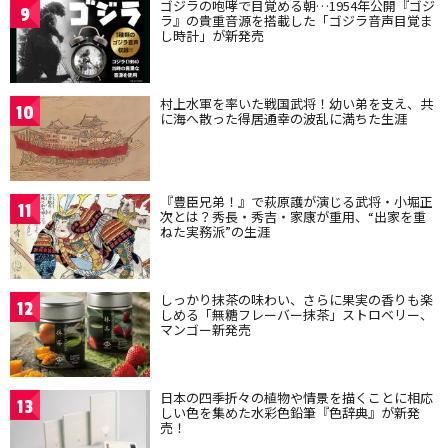
ゴジラの咆哮で目覚める朝…1954年公開『ゴジ
9
ラ』の貴重音源を搭載した「ゴジラ音声目覚ま
し時計」が新発売
村上水軍を率いた戦国武将！幼い弟を支え、共
10
に海へ散った得居通幸の波乱に満ちた生涯
『豊臣兄弟！』で萩原護が演じる武将・小堀正
11
次とは？秀長・秀吉・家康が重用、“出家を重
ねた実務派”の生涯
しっかり抹茶の味わい、さらに果実の香りも楽
12
しめる「無糖フレーバー抹茶」ストロベリー、
マンゴー新発売
日本の四季折々の植物や情景を描くことに相応
13
しい色を集めた水彩色鉛筆『色辞典』が新発
売！