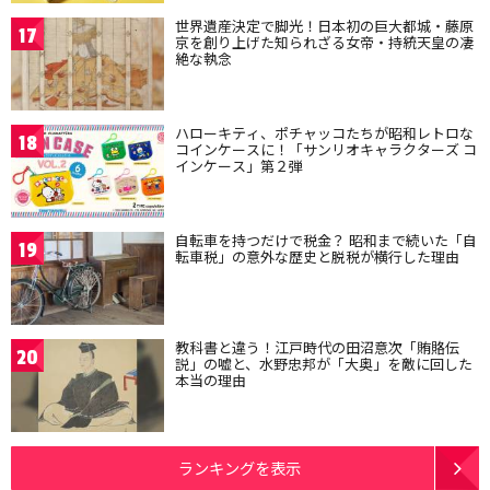
世界遺産決定で脚光！日本初の巨大都城・藤原
17
京を創り上げた知られざる女帝・持統天皇の凄
絶な執念
ハローキティ、ポチャッコたちが昭和レトロな
18
コインケースに！「サンリオキャラクターズ コ
インケース」第２弾
自転車を持つだけで税金？ 昭和まで続いた「自
19
転車税」の意外な歴史と脱税が横行した理由
教科書と違う！江戸時代の田沼意次「賄賂伝
20
説」の嘘と、水野忠邦が「大奥」を敵に回した
本当の理由
ランキングを表示