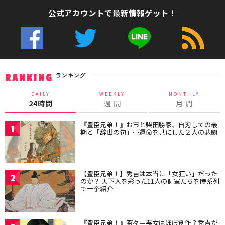
公式アカウントで最新情報ゲット！
ランキング
RANKING
DAILY
WEEKLY
MONTHLY
24時間
週 間
月 間
『豊臣兄弟！』お市と柴田勝家、自刃しての最
1
期と「辞世の句」…運命を共にした２人の悲劇
【豊臣兄弟！】秀吉は本当に「女狂い」だった
2
のか？ 天下人を彩った11人の側室たちを時系列
で一挙紹介
『豊臣兄弟！』茶々＝悪女はほぼ創作？秀吉が