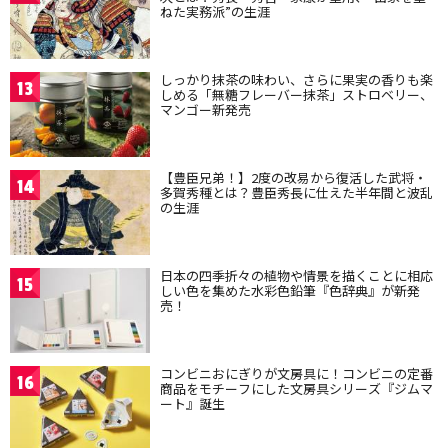
ねた実務派”の生涯
しっかり抹茶の味わい、さらに果実の香りも楽
13
しめる「無糖フレーバー抹茶」ストロベリー、
マンゴー新発売
【豊臣兄弟！】2度の改易から復活した武将・
14
多賀秀種とは？豊臣秀長に仕えた半年間と波乱
の生涯
日本の四季折々の植物や情景を描くことに相応
15
しい色を集めた水彩色鉛筆『色辞典』が新発
売！
コンビニおにぎりが文房具に！コンビニの定番
16
商品をモチーフにした文房具シリーズ『ジムマ
ート』誕生