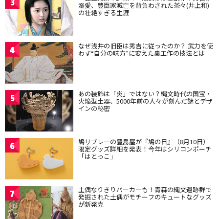
3
溺愛、豊臣家滅亡を背負わされた茶々(井上和)
の壮絶すぎる生涯
なぜ浅井の旧臣は秀吉に従ったのか？ 武力を使
4
わず“自分の味方”に変えた裏工作の技法とは
あの装飾は「炎」ではない？縄文時代の国宝・
5
火焔型土器、5000年前の人々が刻んだ謎とデザ
インの秘密
鳩サブレーの豊島屋が『鳩の日』（8月10日）
6
限定グッズ詳細を発表！今年はシリコンポーチ
「はとっこ」
土偶なりきりパーカーも！青森の縄文遺跡群で
7
発掘された土偶がモチーフのキュートなグッズ
が新発売