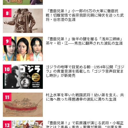
『豊臣兄弟！』小一郎の5万の大軍に徹底抗
8
戦！切腹覚悟で長宗我部元親に降伏を迫った武
将・谷忠澄の生涯
『豊臣兄弟！』後半の鍵を握る「浅井三姉妹」
9
茶々・初・江——秀吉に翻弄された波乱の生涯
ゴジラの咆哮で目覚める朝…1954年公開『ゴジ
10
ラ』の貴重音源を搭載した「ゴジラ音声目覚ま
し時計」が新発売
村上水軍を率いた戦国武将！幼い弟を支え、共
11
に海へ散った得居通幸の波乱に満ちた生涯
『豊臣兄弟！』で萩原護が演じる武将・小堀正
12
次とは？秀長・秀吉・家康が重用、“出家を重