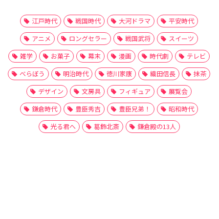
江戸時代
戦国時代
大河ドラマ
平安時代
アニメ
ロングセラー
戦国武将
スイーツ
雑学
お菓子
幕末
漫画
時代劇
テレビ
べらぼう
明治時代
徳川家康
織田信長
抹茶
デザイン
文房具
フィギュア
展覧会
鎌倉時代
豊臣秀吉
豊臣兄弟！
昭和時代
光る君へ
葛飾北斎
鎌倉殿の13人