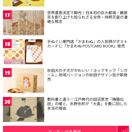
世界遺産決定で脚光！日本初の巨大都城・藤原
17
京を創り上げた知られざる女帝・持統天皇の凄
絶な執念
手ぬぐい専門店「かまわぬ」の人気柄がポスト
18
カードに『かまわぬ POSTCARD BOOK』発売
秋田犬の子犬がかわいい！ヨックモック「シガ
19
ール」地域バージョンの秋田デザイン缶が新発
売
教科書と違う！江戸時代の田沼意次「賄賂伝
20
説」の嘘と、水野忠邦が「大奥」を敵に回した
本当の理由
ランキングを表示