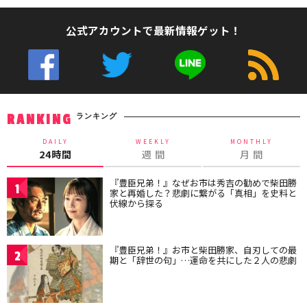
公式アカウントで最新情報ゲット！
ランキング
RANKING
DAILY
WEEKLY
MONTHLY
24時間
週 間
月 間
『豊臣兄弟！』なぜお市は秀吉の勧めで柴田勝
1
家と再婚した？悲劇に繋がる「真相」を史料と
伏線から探る
『豊臣兄弟！』お市と柴田勝家、自刃しての最
2
期と「辞世の句」…運命を共にした２人の悲劇