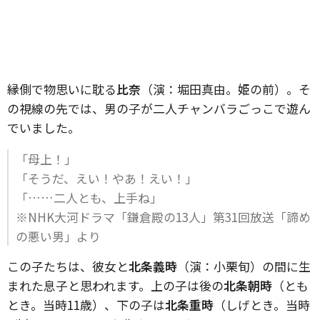
縁側で物思いに耽る
比奈
（演：堀田真由。姫の前）。そ
の視線の先では、男の子が二人チャンバラごっこで遊ん
でいました。
「母上！」
「そうだ、えい！やあ！えい！」
「……二人とも、上手ね」
※NHK大河ドラマ「鎌倉殿の13人」第31回放送「諦め
の悪い男」より
この子たちは、彼女と
北条義時
（演：小栗旬）の間に生
まれた息子と思われます。上の子は後の
北条朝時
（とも
とき。当時11歳）、下の子は
北条重時
（しげとき。当時