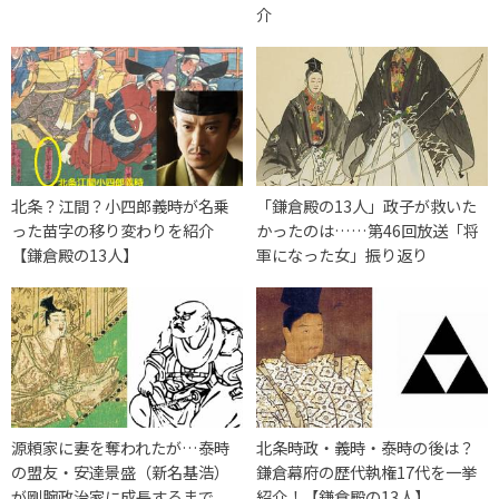
介
北条？江間？小四郎義時が名乗
「鎌倉殿の13人」政子が救いた
った苗字の移り変わりを紹介
かったのは……第46回放送「将
【鎌倉殿の13人】
軍になった女」振り返り
源頼家に妻を奪われたが…泰時
北条時政・義時・泰時の後は？
の盟友・安達景盛（新名基浩）
鎌倉幕府の歴代執権17代を一挙
が剛腕政治家に成長するまで
紹介！【鎌倉殿の13人】