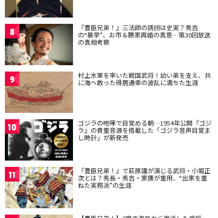
『豊臣兄弟！』三法師の誘拐は史実？秀吉
8
の“暴挙”、お市＆勝家再婚の真意…第30回放送
の真相考察
村上水軍を率いた戦国武将！幼い弟を支え、共
9
に海へ散った得居通幸の波乱に満ちた生涯
ゴジラの咆哮で目覚める朝…1954年公開『ゴジ
10
ラ』の貴重音源を搭載した「ゴジラ音声目覚ま
し時計」が新発売
『豊臣兄弟！』で萩原護が演じる武将・小堀正
11
次とは？秀長・秀吉・家康が重用、“出家を重
ねた実務派”の生涯