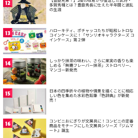
【豊臣兄弟！】2度の改易から復活した武将・
12
多賀秀種とは？豊臣秀長に仕えた半年間と波乱
の生涯
ハローキティ、ポチャッコたちが昭和レトロな
13
コインケースに！「サンリオキャラクターズ コ
インケース」第２弾
しっかり抹茶の味わい、さらに果実の香りも楽
14
しめる「無糖フレーバー抹茶」ストロベリー、
マンゴー新発売
日本の四季折々の植物や情景を描くことに相応
15
しい色を集めた水彩色鉛筆『色辞典』が新発
売！
コンビニおにぎりが文房具に！コンビニの定番
16
商品をモチーフにした文房具シリーズ『ジムマ
ート』誕生