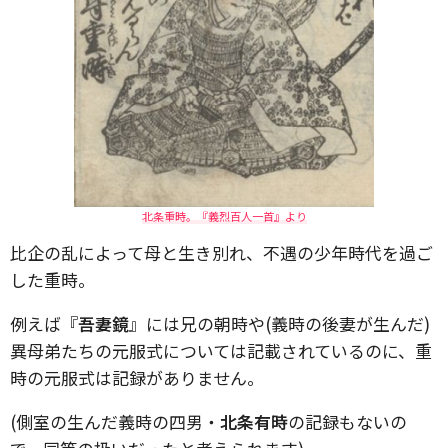
北条重時。『義烈百人一首』より
比企の乱によって母と生き別れ、不遇の少年時代を過ご
した重時。
例えば『
吾妻鏡
』には兄の朝時や(義時の後妻が生んだ)
異母弟たちの元服式については記載されているのに、重
時の元服式は記録がありません。
(側室の生んだ義時の四男・
北条有時
の記録もないの