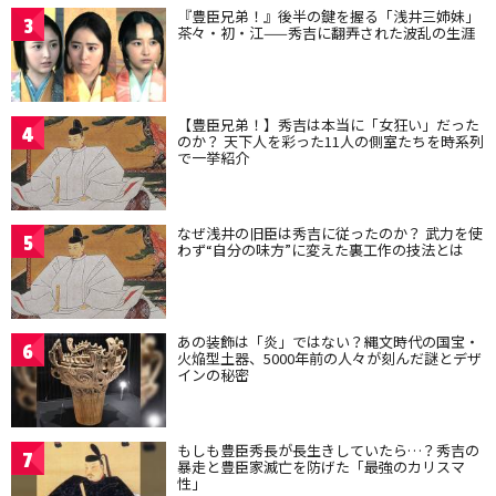
『豊臣兄弟！』後半の鍵を握る「浅井三姉妹」
3
茶々・初・江——秀吉に翻弄された波乱の生涯
【豊臣兄弟！】秀吉は本当に「女狂い」だった
4
のか？ 天下人を彩った11人の側室たちを時系列
で一挙紹介
なぜ浅井の旧臣は秀吉に従ったのか？ 武力を使
5
わず“自分の味方”に変えた裏工作の技法とは
あの装飾は「炎」ではない？縄文時代の国宝・
6
火焔型土器、5000年前の人々が刻んだ謎とデザ
インの秘密
もしも豊臣秀長が長生きしていたら…？秀吉の
7
暴走と豊臣家滅亡を防げた「最強のカリスマ
性」