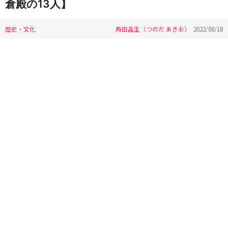
倉殿の13人】
歴史・文化
角田晶生（つのだ あきお）
2022/08/18