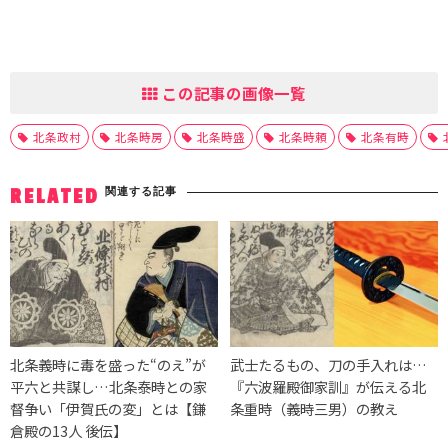
この記事の画像一覧
北条政村
北条時房
北条時盛
北条時頼
北条有時
関連する記事
RELATED
北条義時に毒を盛った“のえ”が
武士たるもの、刀の手入れは…
平六と共謀し…北条泰時との家
『六波羅殿御家訓』が伝える北
督争い「伊賀氏の変」とは【鎌
条重時（義時三男）の教え
倉殿の13人 後伝】