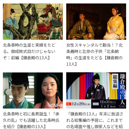
北条泰時の生涯と実績をたど
女性スキャンダルで勘当！？北
る。御成敗式目だけじゃない
条義時と比奈の子供「北条朝
ぞ：前編【鎌倉殿の13人】
時」の生涯をたどる【鎌倉殿の
13人】
北条泰時と初に長男誕生！「承
「鎌倉殿の13人」年末に放送さ
久の乱」でも活躍した北条時氏
れる総集編の予習に、これまで
を紹介【鎌倉殿の13人】
の名場面や推し御家人などを紹