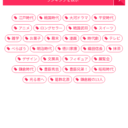
江戸時代
戦国時代
大河ドラマ
平安時代
アニメ
ロングセラー
戦国武将
スイーツ
雑学
お菓子
幕末
漫画
時代劇
テレビ
べらぼう
明治時代
徳川家康
織田信長
抹茶
デザイン
文房具
フィギュア
展覧会
鎌倉時代
豊臣秀吉
豊臣兄弟！
昭和時代
光る君へ
葛飾北斎
鎌倉殿の13人