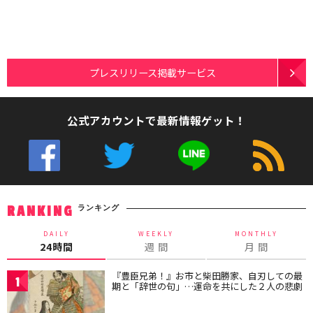
プレスリリース掲載サービス
公式アカウントで最新情報ゲット！
ランキング
RANKING
DAILY
WEEKLY
MONTHLY
24時間
週 間
月 間
『豊臣兄弟！』お市と柴田勝家、自刃しての最
1
期と「辞世の句」…運命を共にした２人の悲劇