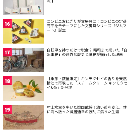
売！
コンビニおにぎりが文房具に！コンビニの定番
16
商品をモチーフにした文房具シリーズ『ジムマ
ート』誕生
自転車を持つだけで税金？ 昭和まで続いた「自
17
転車税」の意外な歴史と脱税が横行した理由
【季節・数量限定】キンモクセイの香りを天然
18
精油で再現した「スチームクリーム キンモクセ
イ&茶」新登場
村上水軍を率いた戦国武将！幼い弟を支え、共
19
に海へ散った得居通幸の波乱に満ちた生涯