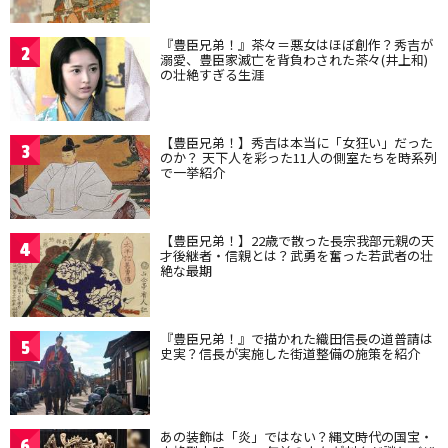
『豊臣兄弟！』茶々＝悪女はほぼ創作？秀吉が
2
溺愛、豊臣家滅亡を背負わされた茶々(井上和)
の壮絶すぎる生涯
【豊臣兄弟！】秀吉は本当に「女狂い」だった
3
のか？ 天下人を彩った11人の側室たちを時系列
で一挙紹介
【豊臣兄弟！】22歳で散った長宗我部元親の天
4
才後継者・信親とは？武勇を奮った若武者の壮
絶な最期
『豊臣兄弟！』で描かれた織田信長の道普請は
5
史実？信長が実施した街道整備の施策を紹介
あの装飾は「炎」ではない？縄文時代の国宝・
6