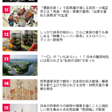
『豊臣兄弟！』で萩原護が演じる武将・小堀正
11
次とは？秀長・秀吉・家康が重用、“出家を重
ねた実務派”の生涯
しっかり抹茶の味わい、さらに果実の香りも楽
12
しめる「無糖フレーバー抹茶」ストロベリー、
マンゴー新発売
「一口」が「いもあらい」！？ 日本の難読地名
13
には知られざる“名前の法則”があった
世界遺産決定で脚光！日本初の巨大都城・藤原
14
京を創り上げた知られざる女帝・持統天皇の凄
絶な執念
日本の四季折々の植物や情景を描くことに相応
15
しい色を集めた水彩色鉛筆『色辞典』が新発