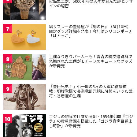
火焔型土器、5000年前の人々が刻んだ謎とデザ
インの秘密
鳩サブレーの豊島屋が『鳩の日』（8月10日）
7
限定グッズ詳細を発表！今年はシリコンポーチ
「はとっこ」
土偶なりきりパーカーも！青森の縄文遺跡群で
8
発掘された土偶がモチーフのキュートなグッズ
が新発売
『豊臣兄弟！』小一郎の5万の大軍に徹底抗
9
戦！切腹覚悟で長宗我部元親に降伏を迫った武
将・谷忠澄の生涯
ゴジラの咆哮で目覚める朝…1954年公開『ゴジ
10
ラ』の貴重音源を搭載した「ゴジラ音声目覚ま
し時計」が新発売