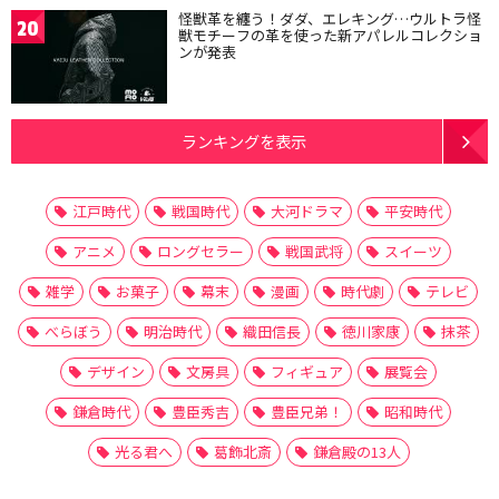
怪獣革を纏う！ダダ、エレキング…ウルトラ怪
20
獣モチーフの革を使った新アパレルコレクショ
ンが発表
ランキングを表示
江戸時代
戦国時代
大河ドラマ
平安時代
アニメ
ロングセラー
戦国武将
スイーツ
雑学
お菓子
幕末
漫画
時代劇
テレビ
べらぼう
明治時代
織田信長
徳川家康
抹茶
デザイン
文房具
フィギュア
展覧会
鎌倉時代
豊臣秀吉
豊臣兄弟！
昭和時代
光る君へ
葛飾北斎
鎌倉殿の13人