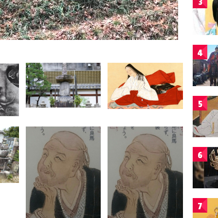
3
4
5
6
7