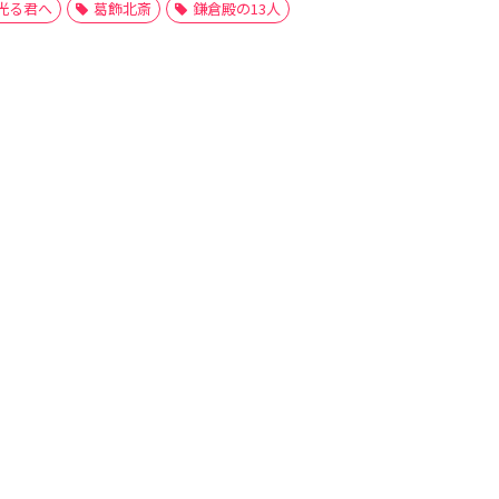
光る君へ
葛飾北斎
鎌倉殿の13人