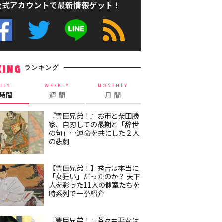
公式アカウントで最新情報ゲット！
ランキング
KING
ILY
WEEKLY
MONTHLY
4時間
週 間
月 間
『豊臣兄弟！』お市と柴田勝
家、自刃しての最期と「辞世
の句」…運命を共にした２人
の悲劇
【豊臣兄弟！】秀吉は本当に
「女狂い」だったのか？ 天下
人を彩った11人の側室たちを
時系列で一挙紹介
『豊臣兄弟！』茶々＝悪女は