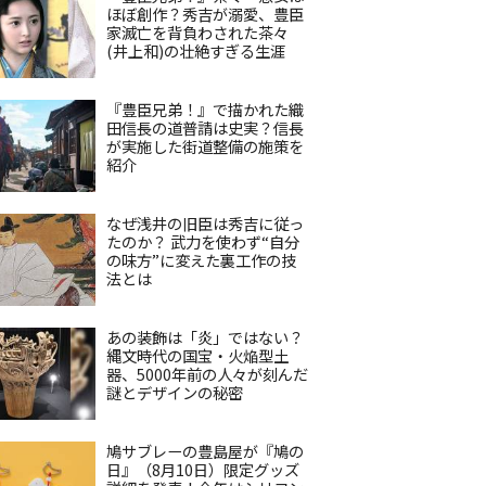
ほぼ創作？秀吉が溺愛、豊臣
家滅亡を背負わされた茶々
(井上和)の壮絶すぎる生涯
『豊臣兄弟！』で描かれた織
田信長の道普請は史実？信長
が実施した街道整備の施策を
紹介
なぜ浅井の旧臣は秀吉に従っ
たのか？ 武力を使わず“自分
の味方”に変えた裏工作の技
法とは
あの装飾は「炎」ではない？
縄文時代の国宝・火焔型土
器、5000年前の人々が刻んだ
謎とデザインの秘密
鳩サブレーの豊島屋が『鳩の
日』（8月10日）限定グッズ