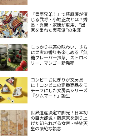
『豊臣兄弟！』で萩原護が演
じる武将・小堀正次とは？秀
長・秀吉・家康が重用、“出
家を重ねた実務派”の生涯
しっかり抹茶の味わい、さら
に果実の香りも楽しめる「無
糖フレーバー抹茶」ストロベ
リー、マンゴー新発売
コンビニおにぎりが文房具
に！コンビニの定番商品をモ
チーフにした文房具シリーズ
『ジムマート』誕生
世界遺産決定で脚光！日本初
の巨大都城・藤原京を創り上
げた知られざる女帝・持統天
皇の凄絶な執念