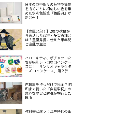
日本の四季折々の植物や情景
を描くことに相応しい色を集
めた水彩色鉛筆『色辞典』が
新発売！
【豊臣兄弟！】2度の改易か
ら復活した武将・多賀秀種と
は？豊臣秀長に仕えた半年間
と波乱の生涯
ハローキティ、ポチャッコた
ちが昭和レトロなコインケー
スに！「サンリオキャラクタ
ーズ コインケース」第２弾
自転車を持つだけで税金？ 昭
和まで続いた「自転車税」の
意外な歴史と脱税が横行した
理由
教科書と違う！江戸時代の田