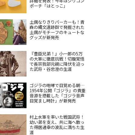
詳細を発表！今年はシリコン
ポーチ「はとっこ」
土偶なりきりパーカーも！青
森の縄文遺跡群で発掘された
土偶がモチーフのキュートな
グッズが新発売
『豊臣兄弟！』小一郎の5万
の大軍に徹底抗戦！切腹覚悟
で長宗我部元親に降伏を迫っ
た武将・谷忠澄の生涯
ゴジラの咆哮で目覚める朝…
1954年公開『ゴジラ』の貴重
音源を搭載した「ゴジラ音声
目覚まし時計」が新発売
村上水軍を率いた戦国武将！
幼い弟を支え、共に海へ散っ
た得居通幸の波乱に満ちた生
涯