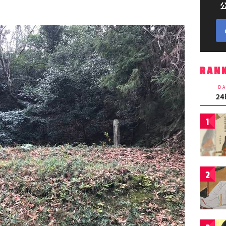
RAN
DA
2
1
2