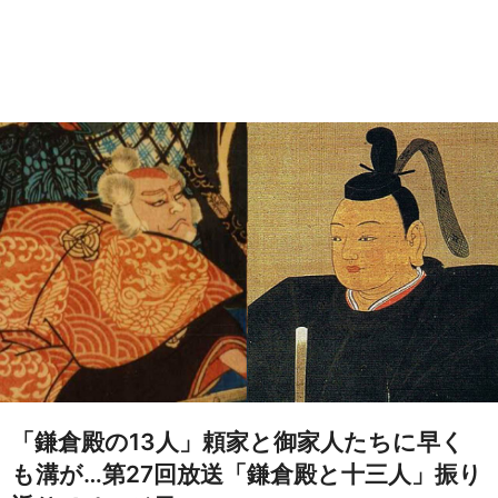
「鎌倉殿の13人」頼家と御家人たちに早く
も溝が…第27回放送「鎌倉殿と十三人」振り