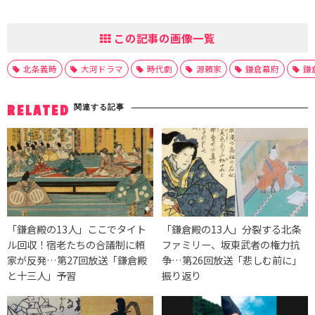
この記事の画像一覧
北条義時
大河ドラマ
時代劇
源頼家
鎌倉幕府
鎌
関連する記事
RELATED
「鎌倉殿の13人」ここでタイト
「鎌倉殿の13人」分裂する北条
ル回収！宿老たちの合議制に頼
ファミリー、坂東武者の権力抗
家が反発…第27回放送「鎌倉殿
争…第26回放送「悲しむ前に」
と十三人」予習
振り返り