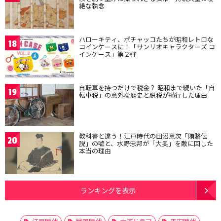
絶な執念
ハローキティ、ポチャッコたちが昭和レトロな
18
コインケースに！「サンリオキャラクターズ コ
インケース」第２弾
自転車を持つだけで税金？ 昭和まで続いた「自
19
転車税」の意外な歴史と脱税が横行した理由
教科書と違う！江戸時代の田沼意次「賄賂伝
20
説」の嘘と、水野忠邦が「大奥」を敵に回した
本当の理由
ランキングを表示