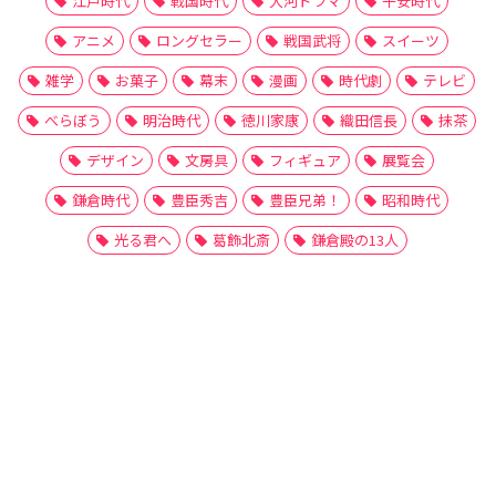
江戸時代
戦国時代
大河ドラマ
平安時代
アニメ
ロングセラー
戦国武将
スイーツ
雑学
お菓子
幕末
漫画
時代劇
テレビ
べらぼう
明治時代
徳川家康
織田信長
抹茶
デザイン
文房具
フィギュア
展覧会
鎌倉時代
豊臣秀吉
豊臣兄弟！
昭和時代
光る君へ
葛飾北斎
鎌倉殿の13人