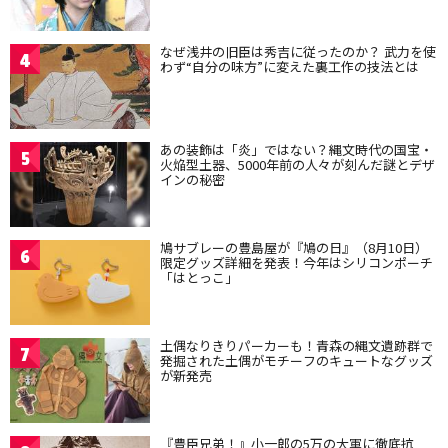
なぜ浅井の旧臣は秀吉に従ったのか？ 武力を使
4
わず“自分の味方”に変えた裏工作の技法とは
あの装飾は「炎」ではない？縄文時代の国宝・
5
火焔型土器、5000年前の人々が刻んだ謎とデザ
インの秘密
鳩サブレーの豊島屋が『鳩の日』（8月10日）
6
限定グッズ詳細を発表！今年はシリコンポーチ
「はとっこ」
土偶なりきりパーカーも！青森の縄文遺跡群で
7
発掘された土偶がモチーフのキュートなグッズ
が新発売
『豊臣兄弟！』小一郎の5万の大軍に徹底抗