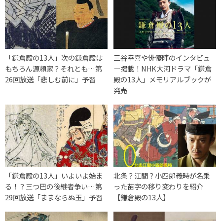
「鎌倉殿の13人」次の鎌倉殿は
三谷幸喜や俳優陣のインタビュ
もちろん源頼家？それとも…第
ー掲載！NHK大河ドラマ「鎌倉
26回放送「悲しむ前に」予習
殿の13人」メモリアルブックが
発売
「鎌倉殿の13人」いよいよ始ま
北条？江間？小四郎義時が名乗
る！？三つ巴の後継者争い…第
った苗字の移り変わりを紹介
29回放送「ままならぬ玉」予習
【鎌倉殿の13人】