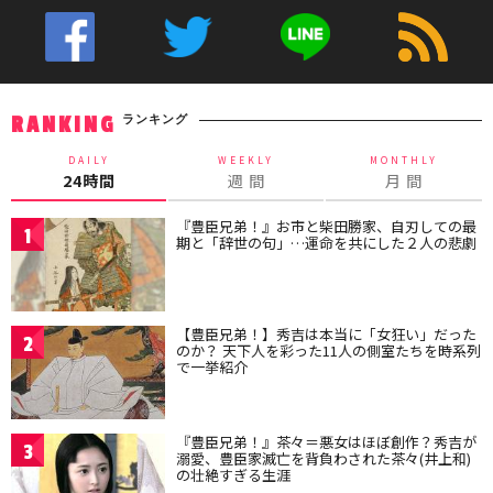
ランキング
RANKING
DAILY
WEEKLY
MONTHLY
24時間
週 間
月 間
『豊臣兄弟！』お市と柴田勝家、自刃しての最
1
期と「辞世の句」…運命を共にした２人の悲劇
【豊臣兄弟！】秀吉は本当に「女狂い」だった
2
のか？ 天下人を彩った11人の側室たちを時系列
で一挙紹介
『豊臣兄弟！』茶々＝悪女はほぼ創作？秀吉が
3
溺愛、豊臣家滅亡を背負わされた茶々(井上和)
の壮絶すぎる生涯