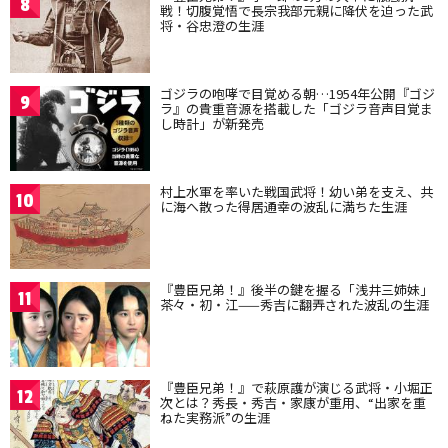
8
戦！切腹覚悟で長宗我部元親に降伏を迫った武
将・谷忠澄の生涯
ゴジラの咆哮で目覚める朝…1954年公開『ゴジ
9
ラ』の貴重音源を搭載した「ゴジラ音声目覚ま
し時計」が新発売
村上水軍を率いた戦国武将！幼い弟を支え、共
10
に海へ散った得居通幸の波乱に満ちた生涯
『豊臣兄弟！』後半の鍵を握る「浅井三姉妹」
11
茶々・初・江——秀吉に翻弄された波乱の生涯
『豊臣兄弟！』で萩原護が演じる武将・小堀正
12
次とは？秀長・秀吉・家康が重用、“出家を重
ねた実務派”の生涯