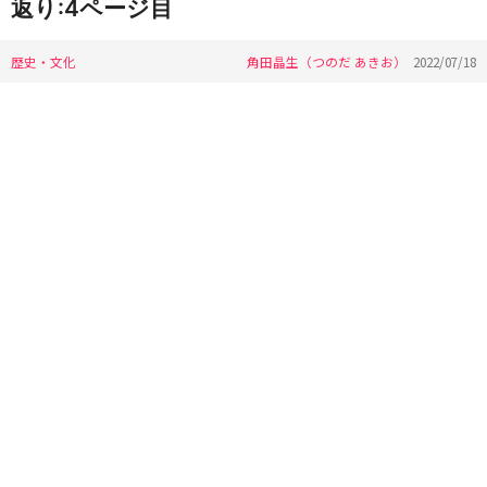
返り:4ページ目
歴史・文化
角田晶生（つのだ あきお）
2022/07/18