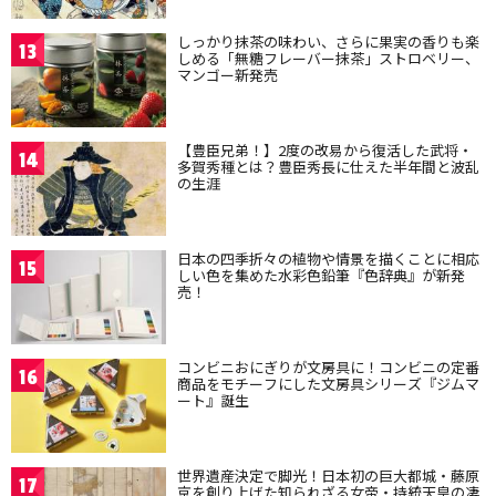
しっかり抹茶の味わい、さらに果実の香りも楽
13
しめる「無糖フレーバー抹茶」ストロベリー、
マンゴー新発売
【豊臣兄弟！】2度の改易から復活した武将・
14
多賀秀種とは？豊臣秀長に仕えた半年間と波乱
の生涯
日本の四季折々の植物や情景を描くことに相応
15
しい色を集めた水彩色鉛筆『色辞典』が新発
売！
コンビニおにぎりが文房具に！コンビニの定番
16
商品をモチーフにした文房具シリーズ『ジムマ
ート』誕生
世界遺産決定で脚光！日本初の巨大都城・藤原
17
京を創り上げた知られざる女帝・持統天皇の凄