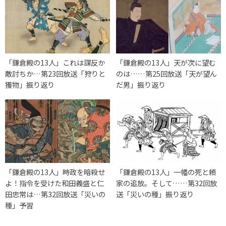
「鎌倉殿の13人」これは謀反か
「鎌倉殿の13人」天が次に望む
敵討ちか…第23回放送「狩りと
のは……第25回放送「天が望ん
獲物」振り返り
だ男」振り返り
「鎌倉殿の13人」時政を暗殺せ
「鎌倉殿の13人」一幡の死と頼
よ！指令を受けた和田義盛と仁
家の追放。そして……第32回放
田忠常は…第32回放送「災いの
送「災いの種」振り返り
種」予習