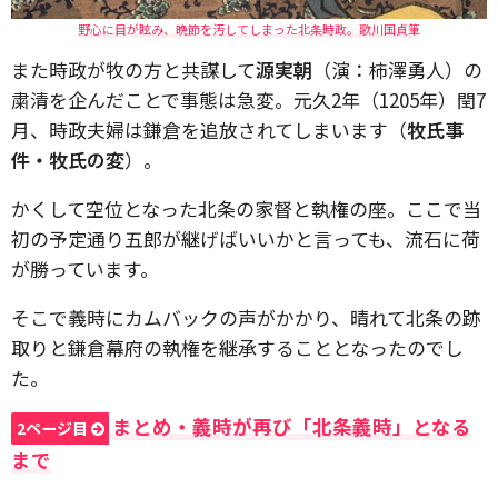
野心に目が眩み、晩節を汚してしまった北条時政。歌川国貞筆
また時政が牧の方と共謀して
源実朝
（演：柿澤勇人）の
粛清を企んだことで事態は急変。元久2年（1205年）閏7
月、時政夫婦は鎌倉を追放されてしまいます（
牧氏事
件・牧氏の変
）。
かくして空位となった北条の家督と執権の座。ここで当
初の予定通り五郎が継げばいいかと言っても、流石に荷
が勝っています。
そこで義時にカムバックの声がかかり、晴れて北条の跡
取りと鎌倉幕府の執権を継承することとなったのでし
た。
まとめ・義時が再び「北条義時」となる
2ページ目
まで