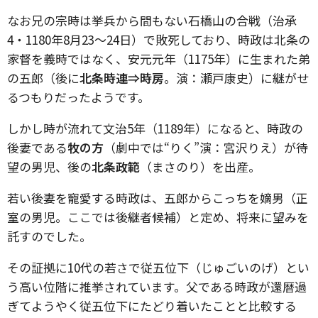
なお兄の宗時は挙兵から間もない石橋山の合戦（治承
4・1180年8月23～24日）で敗死しており、時政は北条の
家督を義時ではなく、安元元年（1175年）に生まれた弟
の五郎（後に
北条時連⇒時房
。演：瀬戸康史）に継がせ
るつもりだったようです。
しかし時が流れて文治5年（1189年）になると、時政の
後妻である
牧の方
（劇中では“りく”演：宮沢りえ）が待
望の男児、後の
北条政範
（まさのり）を出産。
若い後妻を寵愛する時政は、五郎からこっちを嫡男（正
室の男児。ここでは後継者候補）と定め、将来に望みを
託すのでした。
その証拠に10代の若さで従五位下（じゅごいのげ）とい
う高い位階に推挙されています。父である時政が還暦過
ぎてようやく従五位下にたどり着いたことと比較する