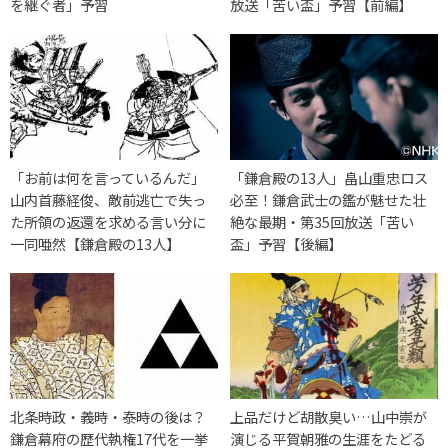
を継ぐ者」予習
放送「苦い盃」予習【前編】
「お前は何を言っているんだ」
「鎌倉殿の13人」畠山重忠ロス
山内首藤経俊、敵前逃亡で失っ
必至！鎌倉武士の鑑が魅せた壮
た所領の返還を求める言い分に
絶な最期・第35回放送「苦い
一同唖然【鎌倉殿の13人】
盃」予習【後編】
北条時政・義時・泰時の後は？
上品だけど胡散臭い…山中崇が
鎌倉幕府の歴代執権17代を一挙
演じる平賀朝雅の生涯をたどる