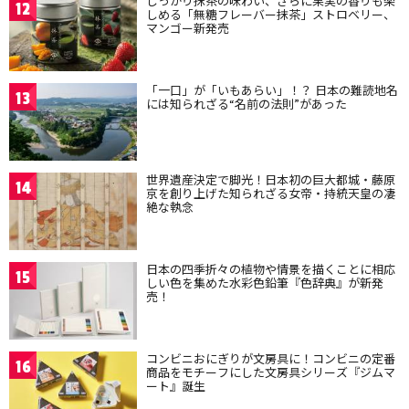
しっかり抹茶の味わい、さらに果実の香りも楽
12
しめる「無糖フレーバー抹茶」ストロベリー、
マンゴー新発売
「一口」が「いもあらい」！？ 日本の難読地名
13
には知られざる“名前の法則”があった
世界遺産決定で脚光！日本初の巨大都城・藤原
14
京を創り上げた知られざる女帝・持統天皇の凄
絶な執念
日本の四季折々の植物や情景を描くことに相応
15
しい色を集めた水彩色鉛筆『色辞典』が新発
売！
コンビニおにぎりが文房具に！コンビニの定番
16
商品をモチーフにした文房具シリーズ『ジムマ
ート』誕生