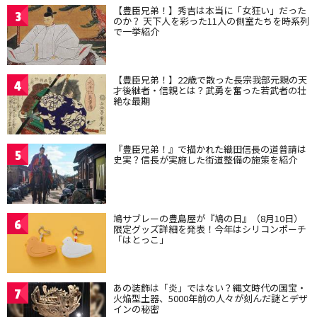
【豊臣兄弟！】秀吉は本当に「女狂い」だった
3
のか？ 天下人を彩った11人の側室たちを時系列
で一挙紹介
【豊臣兄弟！】22歳で散った長宗我部元親の天
4
才後継者・信親とは？武勇を奮った若武者の壮
絶な最期
『豊臣兄弟！』で描かれた織田信長の道普請は
5
史実？信長が実施した街道整備の施策を紹介
鳩サブレーの豊島屋が『鳩の日』（8月10日）
6
限定グッズ詳細を発表！今年はシリコンポーチ
「はとっこ」
あの装飾は「炎」ではない？縄文時代の国宝・
7
火焔型土器、5000年前の人々が刻んだ謎とデザ
インの秘密