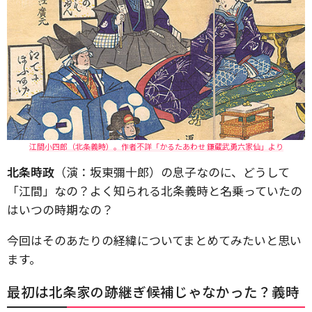
江間小四郎（北条義時）。作者不詳「かるたあわせ 鎌蔵武勇六家仙」より
北条時政
（演：坂東彌十郎）の息子なのに、どうして
「江間」なの？よく知られる北条義時と名乗っていたの
はいつの時期なの？
今回はそのあたりの経緯についてまとめてみたいと思い
ます。
最初は北条家の跡継ぎ候補じゃなかった？義時