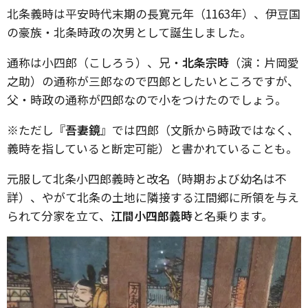
北条義時は平安時代末期の長寛元年（1163年）、伊豆国
の豪族・北条時政の次男として誕生しました。
通称は小四郎（こしろう）、兄・
北条宗時
（演：片岡愛
之助）の通称が三郎なので四郎としたいところですが、
父・時政の通称が四郎なので小をつけたのでしょう。
※ただし『
吾妻鏡
』では四郎（文脈から時政ではなく、
義時を指していると断定可能）と書かれていることも。
元服して北条小四郎義時と改名（時期および幼名は不
詳）、やがて北条の土地に隣接する江間郷に所領を与え
られて分家を立て、
江間小四郎義時
と名乗ります。