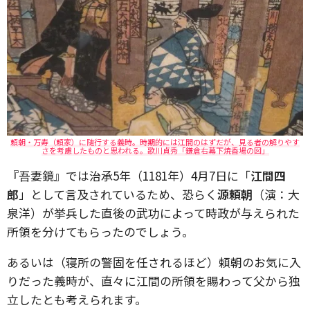
頼朝・万寿（頼家）に随行する義時。時期的には江間のはずだが、見る者の解りやす
さを考慮したものと思われる。歌川貞秀「鎌倉右幕下焼香場の図」
『吾妻鏡』では治承5年（1181年）4月7日に「
江間四
郎
」として言及されているため、恐らく
源頼朝
（演：大
泉洋）が挙兵した直後の武功によって時政が与えられた
所領を分けてもらったのでしょう。
あるいは（寝所の警固を任されるほど）頼朝のお気に入
りだった義時が、直々に江間の所領を賜わって父から独
立したとも考えられます。