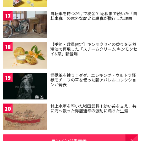
自転車を持つだけで税金？ 昭和まで続いた「自
17
転車税」の意外な歴史と脱税が横行した理由
【季節・数量限定】キンモクセイの香りを天然
18
精油で再現した「スチームクリーム キンモクセ
イ&茶」新登場
怪獣革を纏う！ダダ、エレキング…ウルトラ怪
19
獣モチーフの革を使った新アパレルコレクショ
ンが発表
村上水軍を率いた戦国武将！幼い弟を支え、共
20
に海へ散った得居通幸の波乱に満ちた生涯
ランキングを表示