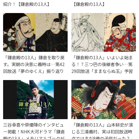
紹介！【鎌倉殿の13人】
【鎌倉殿の13人】
「鎌倉殿の13人」鎌倉を取り戻
「鎌倉殿の13人」いよいよ始ま
す。実朝の決意に義時は…第42
る！？三つ巴の後継者争い…第
回放送「夢のゆくえ」振り返り
29回放送「ままならぬ玉」予習
三谷幸喜や俳優陣のインタビュ
「鎌倉殿の13人」山本耕史が演
ー掲載！NHK大河ドラマ「鎌倉
じる三浦義村、実は初回放送時
殿の13人」メモリアルブックが
点ではまだ8歳の子供だった？