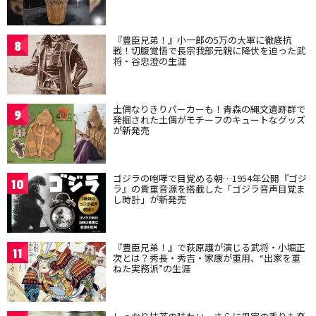
『豊臣兄弟！』小一郎の5万の大軍に徹底抗
8
戦！切腹覚悟で長宗我部元親に降伏を迫った武
将・谷忠澄の生涯
土偶なりきりパーカーも！青森の縄文遺跡群で
9
発掘された土偶がモチーフのキュートなグッズ
が新発売
ゴジラの咆哮で目覚める朝…1954年公開『ゴジ
10
ラ』の貴重音源を搭載した「ゴジラ音声目覚ま
し時計」が新発売
『豊臣兄弟！』で萩原護が演じる武将・小堀正
11
次とは？秀長・秀吉・家康が重用、“出家を重
ねた実務派”の生涯