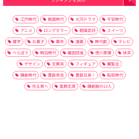
江戸時代
戦国時代
大河ドラマ
平安時代
アニメ
ロングセラー
戦国武将
スイーツ
雑学
お菓子
幕末
漫画
時代劇
テレビ
べらぼう
明治時代
織田信長
徳川家康
抹茶
デザイン
文房具
フィギュア
展覧会
鎌倉時代
豊臣秀吉
豊臣兄弟！
昭和時代
光る君へ
葛飾北斎
鎌倉殿の13人