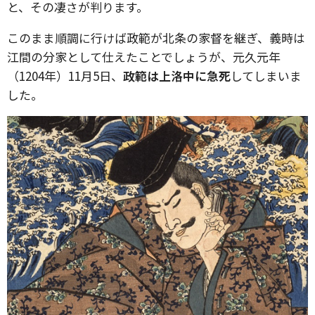
と、その凄さが判ります。
このまま順調に行けば政範が北条の家督を継ぎ、義時は
江間の分家として仕えたことでしょうが、元久元年
（1204年）11月5日、
政範は上洛中に急死
してしまいま
した。