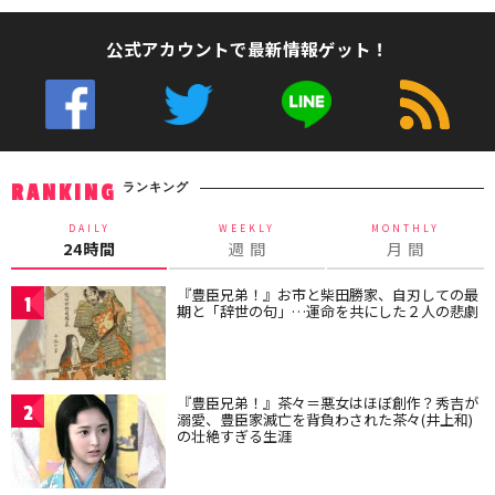
公式アカウントで最新情報ゲット！
ランキング
RANKING
DAILY
WEEKLY
MONTHLY
24時間
週 間
月 間
『豊臣兄弟！』お市と柴田勝家、自刃しての最
1
期と「辞世の句」…運命を共にした２人の悲劇
『豊臣兄弟！』茶々＝悪女はほぼ創作？秀吉が
2
溺愛、豊臣家滅亡を背負わされた茶々(井上和)
の壮絶すぎる生涯