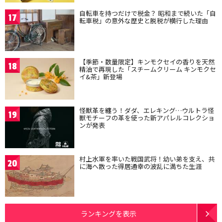
自転車を持つだけで税金？ 昭和まで続いた「自
17
転車税」の意外な歴史と脱税が横行した理由
【季節・数量限定】キンモクセイの香りを天然
18
精油で再現した「スチームクリーム キンモクセ
イ&茶」新登場
怪獣革を纏う！ダダ、エレキング…ウルトラ怪
19
獣モチーフの革を使った新アパレルコレクショ
ンが発表
村上水軍を率いた戦国武将！幼い弟を支え、共
20
に海へ散った得居通幸の波乱に満ちた生涯
ランキングを表示