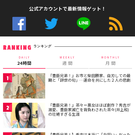
公式アカウントで最新情報ゲット！
ランキング
RANKING
DAILY
WEEKLY
MONTHLY
24時間
週 間
月 間
『豊臣兄弟！』お市と柴田勝家、自刃しての最
1
期と「辞世の句」…運命を共にした２人の悲劇
『豊臣兄弟！』茶々＝悪女はほぼ創作？秀吉が
2
溺愛、豊臣家滅亡を背負わされた茶々(井上和)
の壮絶すぎる生涯
【豊臣兄弟！】秀吉は本当に「女狂い」だった