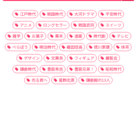
江戸時代
戦国時代
大河ドラマ
平安時代
アニメ
ロングセラー
戦国武将
スイーツ
雑学
お菓子
幕末
漫画
時代劇
テレビ
べらぼう
明治時代
織田信長
徳川家康
抹茶
デザイン
文房具
フィギュア
展覧会
鎌倉時代
豊臣秀吉
豊臣兄弟！
昭和時代
光る君へ
葛飾北斎
鎌倉殿の13人