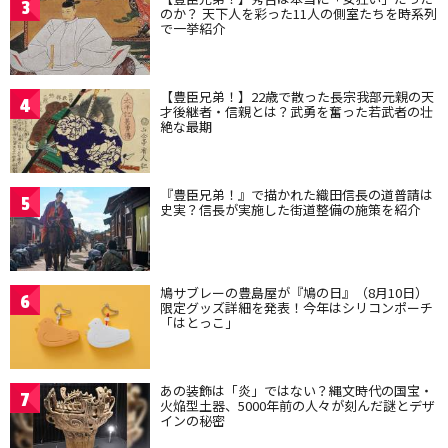
3
のか？ 天下人を彩った11人の側室たちを時系列
で一挙紹介
【豊臣兄弟！】22歳で散った長宗我部元親の天
4
才後継者・信親とは？武勇を奮った若武者の壮
絶な最期
『豊臣兄弟！』で描かれた織田信長の道普請は
5
史実？信長が実施した街道整備の施策を紹介
鳩サブレーの豊島屋が『鳩の日』（8月10日）
6
限定グッズ詳細を発表！今年はシリコンポーチ
「はとっこ」
あの装飾は「炎」ではない？縄文時代の国宝・
7
火焔型土器、5000年前の人々が刻んだ謎とデザ
インの秘密