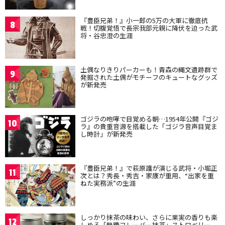
『豊臣兄弟！』小一郎の5万の大軍に徹底抗
8
戦！切腹覚悟で長宗我部元親に降伏を迫った武
将・谷忠澄の生涯
土偶なりきりパーカーも！青森の縄文遺跡群で
9
発掘された土偶がモチーフのキュートなグッズ
が新発売
ゴジラの咆哮で目覚める朝…1954年公開『ゴジ
10
ラ』の貴重音源を搭載した「ゴジラ音声目覚ま
し時計」が新発売
『豊臣兄弟！』で萩原護が演じる武将・小堀正
11
次とは？秀長・秀吉・家康が重用、“出家を重
ねた実務派”の生涯
しっかり抹茶の味わい、さらに果実の香りも楽
12
しめる「無糖フレーバー抹茶」ストロベリー、