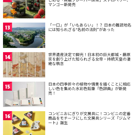
マンゴー新発売
「一口」が「いもあらい」！？ 日本の難読地名
13
には知られざる“名前の法則”があった
世界遺産決定で脚光！日本初の巨大都城・藤原
14
京を創り上げた知られざる女帝・持統天皇の凄
絶な執念
日本の四季折々の植物や情景を描くことに相応
15
しい色を集めた水彩色鉛筆『色辞典』が新発
売！
コンビニおにぎりが文房具に！コンビニの定番
16
商品をモチーフにした文房具シリーズ『ジムマ
ート』誕生