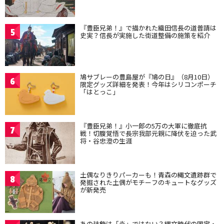
『豊臣兄弟！』で描かれた織田信長の道普請は
5
史実？信長が実施した街道整備の施策を紹介
鳩サブレーの豊島屋が『鳩の日』（8月10日）
6
限定グッズ詳細を発表！今年はシリコンポーチ
「はとっこ」
『豊臣兄弟！』小一郎の5万の大軍に徹底抗
7
戦！切腹覚悟で長宗我部元親に降伏を迫った武
将・谷忠澄の生涯
土偶なりきりパーカーも！青森の縄文遺跡群で
8
発掘された土偶がモチーフのキュートなグッズ
が新発売
あの装飾は「炎」ではない？縄文時代の国宝・