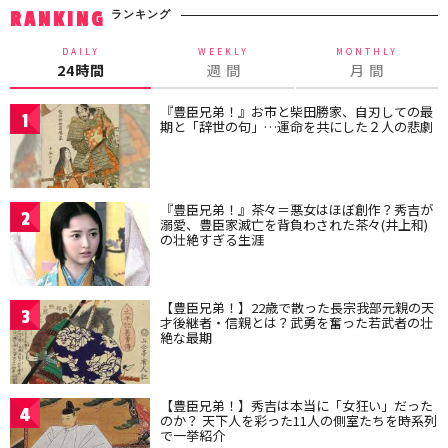
ランキング
RANKING
DAILY
WEEKLY
MONTHLY
24時間
週 間
月 間
『豊臣兄弟！』お市と柴田勝家、自刃しての最
1
期と「辞世の句」…運命を共にした２人の悲劇
『豊臣兄弟！』茶々＝悪女はほぼ創作？秀吉が
2
溺愛、豊臣家滅亡を背負わされた茶々(井上和)
の壮絶すぎる生涯
【豊臣兄弟！】22歳で散った長宗我部元親の天
3
才後継者・信親とは？武勇を奮った若武者の壮
絶な最期
【豊臣兄弟！】秀吉は本当に「女狂い」だった
4
のか？ 天下人を彩った11人の側室たちを時系列
で一挙紹介