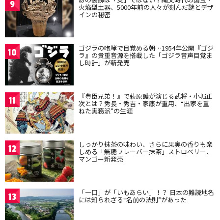
9
火焔型土器、5000年前の人々が刻んだ謎とデザ
インの秘密
ゴジラの咆哮で目覚める朝…1954年公開『ゴジ
10
ラ』の貴重音源を搭載した「ゴジラ音声目覚ま
し時計」が新発売
『豊臣兄弟！』で萩原護が演じる武将・小堀正
11
次とは？秀長・秀吉・家康が重用、“出家を重
ねた実務派”の生涯
しっかり抹茶の味わい、さらに果実の香りも楽
12
しめる「無糖フレーバー抹茶」ストロベリー、
マンゴー新発売
「一口」が「いもあらい」！？ 日本の難読地名
13
には知られざる“名前の法則”があった