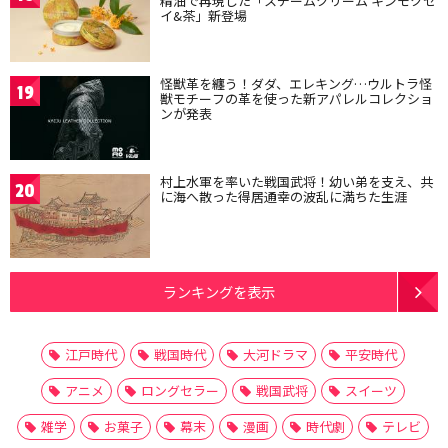
精油で再現した「スチームクリーム キンモクセ
イ&茶」新登場
怪獣革を纏う！ダダ、エレキング…ウルトラ怪
19
獣モチーフの革を使った新アパレルコレクショ
ンが発表
村上水軍を率いた戦国武将！幼い弟を支え、共
20
に海へ散った得居通幸の波乱に満ちた生涯
ランキングを表示
江戸時代
戦国時代
大河ドラマ
平安時代
アニメ
ロングセラー
戦国武将
スイーツ
雑学
お菓子
幕末
漫画
時代劇
テレビ