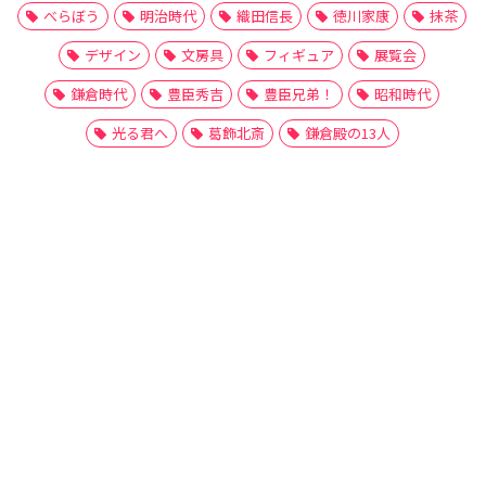
べらぼう
明治時代
織田信長
徳川家康
抹茶
デザイン
文房具
フィギュア
展覧会
鎌倉時代
豊臣秀吉
豊臣兄弟！
昭和時代
光る君へ
葛飾北斎
鎌倉殿の13人