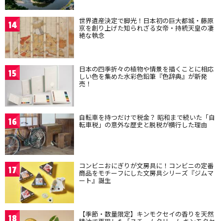
世界遺産決定で脚光！日本初の巨大都城・藤原
14
京を創り上げた知られざる女帝・持統天皇の凄
絶な執念
日本の四季折々の植物や情景を描くことに相応
15
しい色を集めた水彩色鉛筆『色辞典』が新発
売！
自転車を持つだけで税金？ 昭和まで続いた「自
16
転車税」の意外な歴史と脱税が横行した理由
コンビニおにぎりが文房具に！コンビニの定番
17
商品をモチーフにした文房具シリーズ『ジムマ
ート』誕生
【季節・数量限定】キンモクセイの香りを天然
18