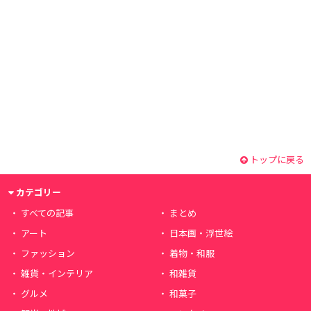
トップに戻る
カテゴリー
すべての記事
まとめ
アート
日本画・浮世絵
ファッション
着物・和服
雑貨・インテリア
和雑貨
グルメ
和菓子