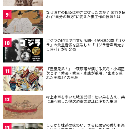
なぜ浅井の旧臣は秀吉に従ったのか？ 武力を使
9
わず“自分の味方”に変えた裏工作の技法とは
ゴジラの咆哮で目覚める朝…1954年公開『ゴジ
10
ラ』の貴重音源を搭載した「ゴジラ音声目覚ま
し時計」が新発売
『豊臣兄弟！』で萩原護が演じる武将・小堀正
11
次とは？秀長・秀吉・家康が重用、“出家を重
ねた実務派”の生涯
村上水軍を率いた戦国武将！幼い弟を支え、共
12
に海へ散った得居通幸の波乱に満ちた生涯
しっかり抹茶の味わい、さらに果実の香りも楽
13