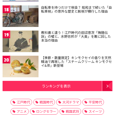
自転車を持つだけで税金？ 昭和まで続いた「自
18
転車税」の意外な歴史と脱税が横行した理由
教科書と違う！江戸時代の田沼意次「賄賂伝
19
説」の嘘と、水野忠邦が「大奥」を敵に回した
本当の理由
【季節・数量限定】キンモクセイの香りを天然
20
精油で再現した「スチームクリーム キンモクセ
イ&茶」新登場
ランキングを表示
江戸時代
戦国時代
大河ドラマ
平安時代
アニメ
ロングセラー
戦国武将
スイーツ