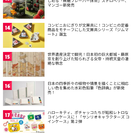
しめる「無糖フレーバー抹茶」ストロベリー、
マンゴー新発売
コンビニおにぎりが文房具に！コンビニの定番
14
商品をモチーフにした文房具シリーズ『ジムマ
ート』誕生
世界遺産決定で脚光！日本初の巨大都城・藤原
15
京を創り上げた知られざる女帝・持統天皇の凄
絶な執念
日本の四季折々の植物や情景を描くことに相応
16
しい色を集めた水彩色鉛筆『色辞典』が新発
売！
ハローキティ、ポチャッコたちが昭和レトロな
17
コインケースに！「サンリオキャラクターズ コ
インケース」第２弾