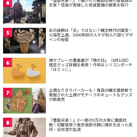
『豊臣兄弟！』で描かれた織田信長の道普請は
4
史実？信長が実施した街道整備の施策を紹介
あの装飾は「炎」ではない？縄文時代の国宝・
5
火焔型土器、5000年前の人々が刻んだ謎とデザ
インの秘密
鳩サブレーの豊島屋が『鳩の日』（8月10日）
6
限定グッズ詳細を発表！今年はシリコンポーチ
「はとっこ」
土偶なりきりパーカーも！青森の縄文遺跡群で
7
発掘された土偶がモチーフのキュートなグッズ
が新発売
『豊臣兄弟！』小一郎の5万の大軍に徹底抗
8
戦！切腹覚悟で長宗我部元親に降伏を迫った武
将・谷忠澄の生涯