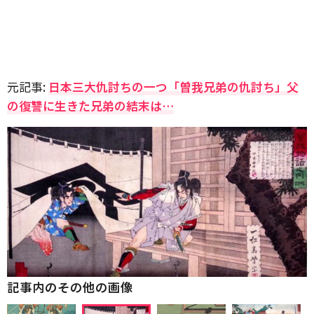
元記事:
日本三大仇討ちの一つ「曽我兄弟の仇討ち」父
の復讐に生きた兄弟の結末は…
記事内のその他の画像