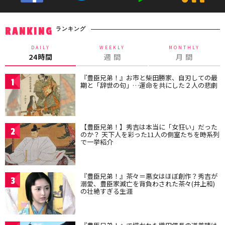
ランキング
RANKING
DAILY
WEEKLY
MONTHLY
24時間
週 間
月 間
『豊臣兄弟！』お市と柴田勝家、自刃しての最
1
期と「辞世の句」…運命を共にした２人の悲劇
【豊臣兄弟！】秀吉は本当に「女狂い」だった
2
のか？ 天下人を彩った11人の側室たちを時系列
で一挙紹介
『豊臣兄弟！』茶々＝悪女はほぼ創作？秀吉が
3
溺愛、豊臣家滅亡を背負わされた茶々(井上和)
の壮絶すぎる生涯