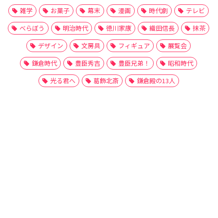
雑学
お菓子
幕末
漫画
時代劇
テレビ
べらぼう
明治時代
徳川家康
織田信長
抹茶
デザイン
文房具
フィギュア
展覧会
鎌倉時代
豊臣秀吉
豊臣兄弟！
昭和時代
光る君へ
葛飾北斎
鎌倉殿の13人