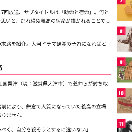
7
17回放送、サブタイトルは「助命と宿命」。何と
の思いと、逃れ得ぬ義高の宿命が描かれることでし
8
の末路を紹介。大河ドラマ観賞の予習になればと
9
高
、近江国粟津（現：滋賀県大津市）で義仲らが討ち取
10
建前により、鎌倉で人質になっていた義高の立場
ありません。
11
つべく、自分を殺そうとするに違いない」