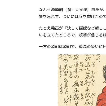
なんせ
源頼朝
（演：大泉洋）自身が、
讐を忘れず、ついには兵を挙げたの
たとえ義高が「決して謀叛など起こ
いを立てたところで、頼朝が信じる
一方の頼朝は頼朝で、義高の扱いに