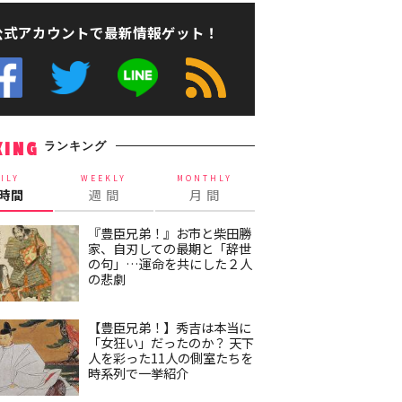
公式アカウントで最新情報ゲット！
ランキング
KING
ILY
WEEKLY
MONTHLY
4時間
週 間
月 間
『豊臣兄弟！』お市と柴田勝
家、自刃しての最期と「辞世
の句」…運命を共にした２人
の悲劇
【豊臣兄弟！】秀吉は本当に
「女狂い」だったのか？ 天下
人を彩った11人の側室たちを
時系列で一挙紹介