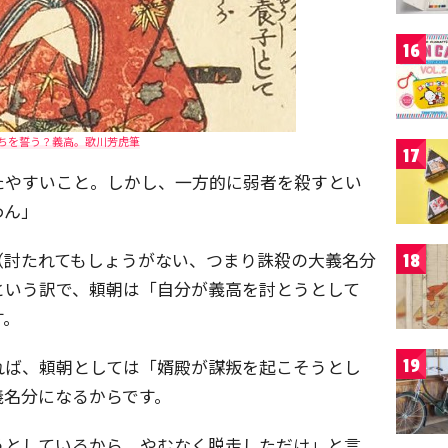
16
ちを誓う？義高。歌川芳虎筆
17
たやすいこと。しかし、一方的に弱者を殺すとい
わん」
（討たれてもしょうがない、つまり誅殺の大義名分
18
という訳で、頼朝は「自分が義高を討とうとして
す。
れば、頼朝としては「婿殿が謀叛を起こそうとし
19
義名分になるからです。
うとしているから、やむなく脱走しただけ」と言