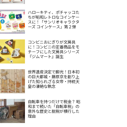
ハローキティ、ポチャッコた
ちが昭和レトロなコインケー
スに！「サンリオキャラクタ
ーズ コインケース」第２弾
コンビニおにぎりが文房具
に！コンビニの定番商品をモ
チーフにした文房具シリーズ
『ジムマート』誕生
世界遺産決定で脚光！日本初
の巨大都城・藤原京を創り上
げた知られざる女帝・持統天
皇の凄絶な執念
自転車を持つだけで税金？ 昭
和まで続いた「自転車税」の
意外な歴史と脱税が横行した
理由