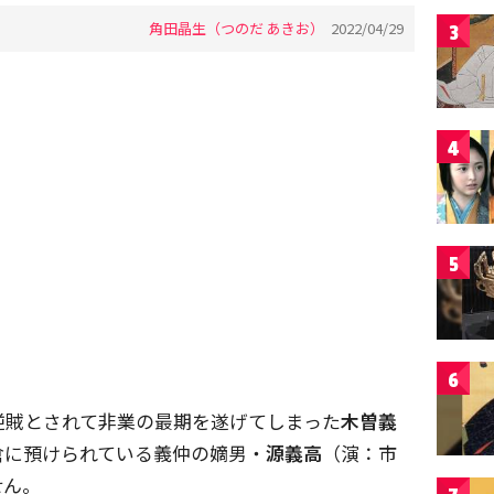
角田晶生（つのだ あきお）
2022/04/29
3
4
5
6
逆賊とされて非業の最期を遂げてしまった
木曽義
倉に預けられている義仲の嫡男・
源義高
（演：市
せん。