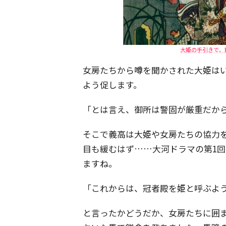
大姫の手引きで、
女房たちから噂を聞かされた大姫は
よう促します。
「とは言え、御所は警固が厳重だか
そこで義高は大姫や女房たちの協力
目も緩むはず……大河ドラマの第1
ますね。
「これからは、冠者殿を姫と呼ぶよ
と言ったかどうだか、女房たちに囲