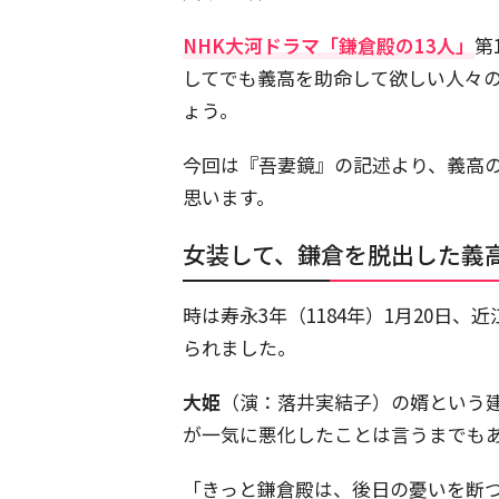
NHK大河ドラマ「鎌倉殿の13人」
第
してでも義高を助命して欲しい人々
ょう。
今回は『吾妻鏡』の記述より、義高
思います。
女装して、鎌倉を脱出した義
時は寿永3年（1184年）1月20日
られました。
大姫
（演：落井実結子）の婿という
が一気に悪化したことは言うまでも
「きっと鎌倉殿は、後日の憂いを断