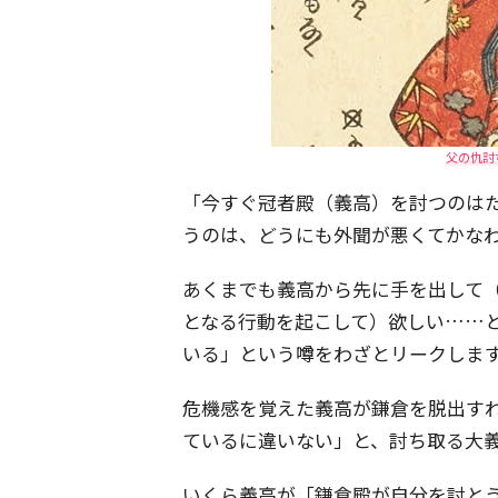
父の仇討
「今すぐ冠者殿（義高）を討つのは
うのは、どうにも外聞が悪くてかな
あくまでも義高から先に手を出して
となる行動を起こして）欲しい……
いる」という噂をわざとリークしま
危機感を覚えた義高が鎌倉を脱出す
ているに違いない」と、討ち取る大
いくら義高が「鎌倉殿が自分を討と