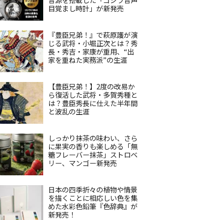
目覚まし時計」が新発売
『豊臣兄弟！』で萩原護が演
じる武将・小堀正次とは？秀
長・秀吉・家康が重用、“出
家を重ねた実務派”の生涯
【豊臣兄弟！】2度の改易か
ら復活した武将・多賀秀種と
は？豊臣秀長に仕えた半年間
と波乱の生涯
しっかり抹茶の味わい、さら
に果実の香りも楽しめる「無
糖フレーバー抹茶」ストロベ
リー、マンゴー新発売
日本の四季折々の植物や情景
を描くことに相応しい色を集
めた水彩色鉛筆『色辞典』が
新発売！