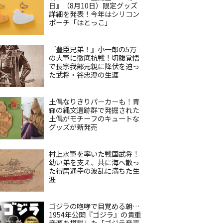
日』（8月10日）限定グッズ
詳細を発表！今年はシリコン
ポーチ「はとっこ」
『豊臣兄弟！』小一郎の5万
の大軍に徹底抗戦！切腹覚悟
で長宗我部元親に降伏を迫っ
た武将・谷忠澄の生涯
土偶なりきりパーカーも！青
森の縄文遺跡群で発掘された
土偶がモチーフのキュートな
グッズが新発売
村上水軍を率いた戦国武将！
幼い弟を支え、共に海へ散っ
た得居通幸の波乱に満ちた生
涯
ゴジラの咆哮で目覚める朝…
1954年公開『ゴジラ』の貴重
音源を搭載した「ゴジラ音声