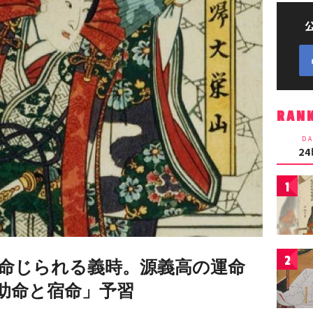
RAN
DA
2
1
2
を命じられる義時。源義高の運命
「助命と宿命」予習