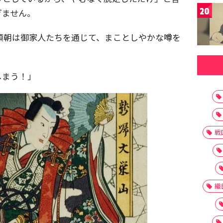
20
ぎません。
頼朝は御家人たちを通じて、まことしやかな噂を
しまう！」
戦
織