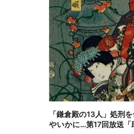
「鎌倉殿の13人」処刑
やいかに…第17回放送