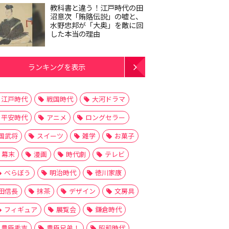
教科書と違う！江戸時代の田
沼意次「賄賂伝説」の嘘と、
水野忠邦が「大奥」を敵に回
した本当の理由
ランキングを表示
江戸時代
戦国時代
大河ドラマ
平安時代
アニメ
ロングセラー
国武将
スイーツ
雑学
お菓子
幕末
漫画
時代劇
テレビ
べらぼう
明治時代
徳川家康
田信長
抹茶
デザイン
文房具
フィギュア
展覧会
鎌倉時代
豊臣秀吉
豊臣兄弟！
昭和時代