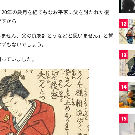
20年の歳月を経てもなお平家に父を討たれた復
ですから。
12
しません、父の仇を討とうなどと思いません」と誓
はずもないでしょう。
13
困っていました。
14
15