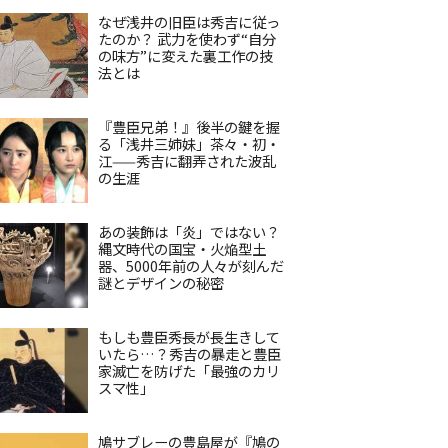
なぜ浅井の旧臣は秀吉に従っ
たのか？ 武力を使わず“自分
の味方”に変えた裏工作の技
法とは
『豊臣兄弟！』後半の鍵を握
る「浅井三姉妹」茶々・初・
江——秀吉に翻弄された波乱
の生涯
あの装飾は「炎」ではない？
縄文時代の国宝・火焔型土
器、5000年前の人々が刻んだ
謎とデザインの秘密
もしも豊臣秀長が長生きして
いたら…？秀吉の暴走と豊臣
家滅亡を防げた「最強のカリ
スマ性」
鳩サブレーの豊島屋が『鳩の