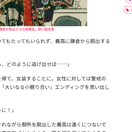
鎌倉を脱出する女装義高。歌川国貞筆
いてもたってもいられず、義高に鎌倉から脱出する
ら、どのように逃げ出せば……」
を得て、女装することに。女性に対しては警戒の
回「大いなる小競り合い」エンディングを思い出し
うに！」
まれながら御所を脱出した義高は遠くにつないで