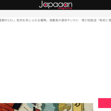
倉殿の13人」処刑を命じられる義時。源義高の運命やいかに…第17回放送「助命と