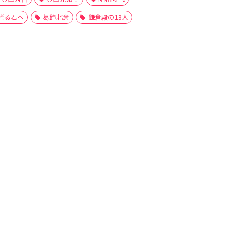
光る君へ
葛飾北斎
鎌倉殿の13人