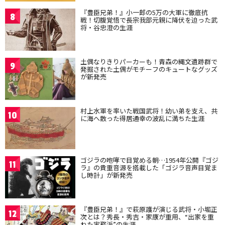
『豊臣兄弟！』小一郎の5万の大軍に徹底抗
8
戦！切腹覚悟で長宗我部元親に降伏を迫った武
将・谷忠澄の生涯
土偶なりきりパーカーも！青森の縄文遺跡群で
9
発掘された土偶がモチーフのキュートなグッズ
が新発売
村上水軍を率いた戦国武将！幼い弟を支え、共
10
に海へ散った得居通幸の波乱に満ちた生涯
ゴジラの咆哮で目覚める朝…1954年公開『ゴジ
11
ラ』の貴重音源を搭載した「ゴジラ音声目覚ま
し時計」が新発売
『豊臣兄弟！』で萩原護が演じる武将・小堀正
12
次とは？秀長・秀吉・家康が重用、“出家を重
ねた実務派”の生涯