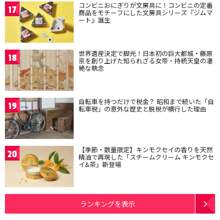
コンビニおにぎりが文房具に！コンビニの定番
17
商品をモチーフにした文房具シリーズ『ジムマ
ート』誕生
世界遺産決定で脚光！日本初の巨大都城・藤原
18
京を創り上げた知られざる女帝・持統天皇の凄
絶な執念
自転車を持つだけで税金？ 昭和まで続いた「自
19
転車税」の意外な歴史と脱税が横行した理由
【季節・数量限定】キンモクセイの香りを天然
20
精油で再現した「スチームクリーム キンモクセ
イ&茶」新登場
ランキングを表示