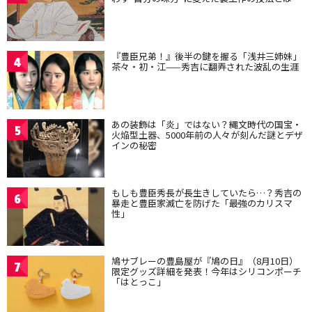
『豊臣兄弟！』後半の鍵を握る「浅井三姉妹」
4
茶々・初・江——秀吉に翻弄された波乱の生涯
あの装飾は「炎」ではない？縄文時代の国宝・
5
火焔型土器、5000年前の人々が刻んだ謎とデザ
インの秘密
もしも豊臣秀長が長生きしていたら…？秀吉の
6
暴走と豊臣家滅亡を防げた「最強のカリスマ
性」
鳩サブレーの豊島屋が『鳩の日』（8月10日）
7
限定グッズ詳細を発表！今年はシリコンポーチ
「はとっこ」