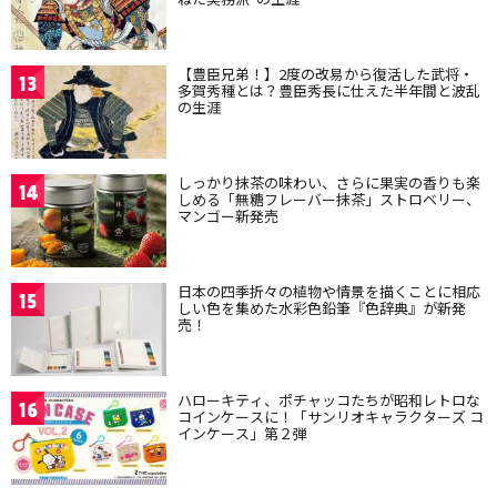
【豊臣兄弟！】2度の改易から復活した武将・
13
多賀秀種とは？豊臣秀長に仕えた半年間と波乱
の生涯
しっかり抹茶の味わい、さらに果実の香りも楽
14
しめる「無糖フレーバー抹茶」ストロベリー、
マンゴー新発売
日本の四季折々の植物や情景を描くことに相応
15
しい色を集めた水彩色鉛筆『色辞典』が新発
売！
ハローキティ、ポチャッコたちが昭和レトロな
16
コインケースに！「サンリオキャラクターズ コ
インケース」第２弾