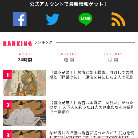
公式アカウントで最新情報ゲット！
ランキング
RANKING
DAILY
WEEKLY
MONTHLY
24時間
週 間
月 間
『豊臣兄弟！』お市と柴田勝家、自刃しての最
1
期と「辞世の句」…運命を共にした２人の悲劇
【豊臣兄弟！】秀吉は本当に「女狂い」だった
2
のか？ 天下人を彩った11人の側室たちを時系列
で一挙紹介
なぜ浅井の旧臣は秀吉に従ったのか？ 武力を使
3
わず“自分の味方”に変えた裏工作の技法とは