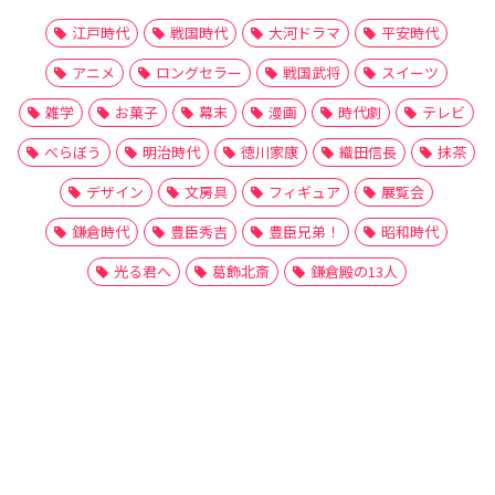
江戸時代
戦国時代
大河ドラマ
平安時代
アニメ
ロングセラー
戦国武将
スイーツ
雑学
お菓子
幕末
漫画
時代劇
テレビ
べらぼう
明治時代
徳川家康
織田信長
抹茶
デザイン
文房具
フィギュア
展覧会
鎌倉時代
豊臣秀吉
豊臣兄弟！
昭和時代
光る君へ
葛飾北斎
鎌倉殿の13人