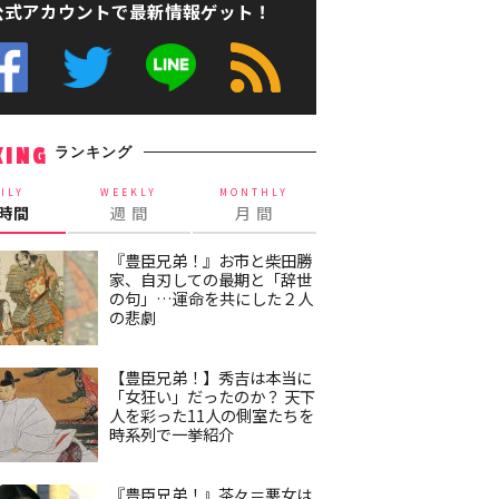
公式アカウントで最新情報ゲット！
ランキング
KING
ILY
WEEKLY
MONTHLY
4時間
週 間
月 間
『豊臣兄弟！』お市と柴田勝
家、自刃しての最期と「辞世
の句」…運命を共にした２人
の悲劇
【豊臣兄弟！】秀吉は本当に
「女狂い」だったのか？ 天下
人を彩った11人の側室たちを
時系列で一挙紹介
『豊臣兄弟！』茶々＝悪女は