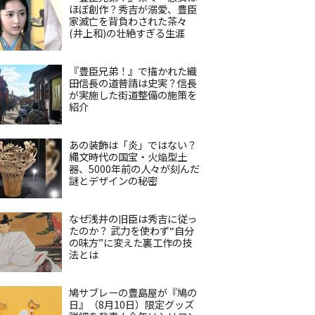
ほぼ創作？秀吉が溺愛、豊臣
家滅亡を背負わされた茶々
(井上和)の壮絶すぎる生涯
『豊臣兄弟！』で描かれた織
田信長の道普請は史実？信長
が実施した街道整備の施策を
紹介
あの装飾は「炎」ではない？
縄文時代の国宝・火焔型土
器、5000年前の人々が刻んだ
謎とデザインの秘密
なぜ浅井の旧臣は秀吉に従っ
たのか？ 武力を使わず“自分
の味方”に変えた裏工作の技
法とは
鳩サブレーの豊島屋が『鳩の
日』（8月10日）限定グッズ