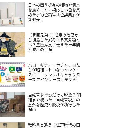
日本の四季折々の植物や情景
を描くことに相応しい色を集
めた水彩色鉛筆『色辞典』が
新発売！
【豊臣兄弟！】2度の改易か
ら復活した武将・多賀秀種と
は？豊臣秀長に仕えた半年間
と波乱の生涯
ハローキティ、ポチャッコた
ちが昭和レトロなコインケー
スに！「サンリオキャラクタ
ーズ コインケース」第２弾
自転車を持つだけで税金？ 昭
和まで続いた「自転車税」の
意外な歴史と脱税が横行した
理由
教科書と違う！江戸時代の田