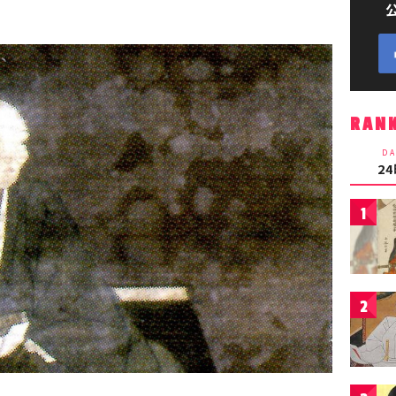
RAN
DA
2
1
2