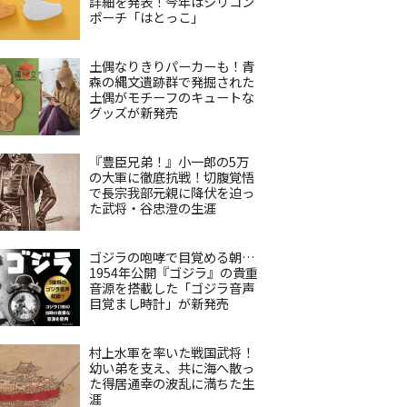
詳細を発表！今年はシリコン
ポーチ「はとっこ」
土偶なりきりパーカーも！青
森の縄文遺跡群で発掘された
土偶がモチーフのキュートな
グッズが新発売
『豊臣兄弟！』小一郎の5万
の大軍に徹底抗戦！切腹覚悟
で長宗我部元親に降伏を迫っ
た武将・谷忠澄の生涯
ゴジラの咆哮で目覚める朝…
1954年公開『ゴジラ』の貴重
音源を搭載した「ゴジラ音声
目覚まし時計」が新発売
村上水軍を率いた戦国武将！
幼い弟を支え、共に海へ散っ
た得居通幸の波乱に満ちた生
涯