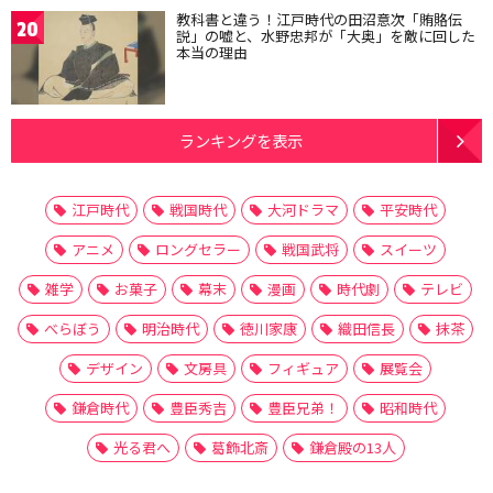
教科書と違う！江戸時代の田沼意次「賄賂伝
20
説」の嘘と、水野忠邦が「大奥」を敵に回した
本当の理由
ランキングを表示
江戸時代
戦国時代
大河ドラマ
平安時代
アニメ
ロングセラー
戦国武将
スイーツ
雑学
お菓子
幕末
漫画
時代劇
テレビ
べらぼう
明治時代
徳川家康
織田信長
抹茶
デザイン
文房具
フィギュア
展覧会
鎌倉時代
豊臣秀吉
豊臣兄弟！
昭和時代
光る君へ
葛飾北斎
鎌倉殿の13人