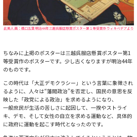
此美人 画：橋口五葉 明治44年三越呉服店懸賞ポスター第１等受賞作 ウィキべデアより
ちなみに上掲のポスターは三越呉服店懸賞ポスター第1
等受賞作のポスターです。少し古くなりますが明治44年
のものです。
この時代は「大正デモクラシー」という言葉に象徴され
るように、人々は“藩閥政治”を否定し、国民の意思を反
映した「政党による政治」を求めるようになり、
一般庶民が生活の苦しさに起因して、一揆やストライ
キ、デモ、そして女性の自立を求める運動など、具体的
に政府に運動を起こす時代となったのです。