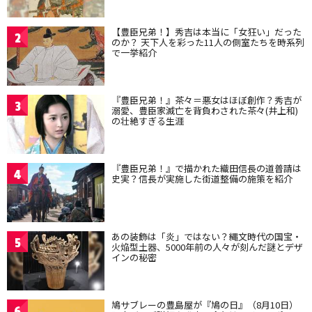
【豊臣兄弟！】秀吉は本当に「女狂い」だった
2
のか？ 天下人を彩った11人の側室たちを時系列
で一挙紹介
『豊臣兄弟！』茶々＝悪女はほぼ創作？秀吉が
3
溺愛、豊臣家滅亡を背負わされた茶々(井上和)
の壮絶すぎる生涯
『豊臣兄弟！』で描かれた織田信長の道普請は
4
史実？信長が実施した街道整備の施策を紹介
あの装飾は「炎」ではない？縄文時代の国宝・
5
火焔型土器、5000年前の人々が刻んだ謎とデザ
インの秘密
鳩サブレーの豊島屋が『鳩の日』（8月10日）
6