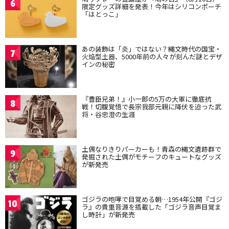
6
限定グッズ詳細を発表！今年はシリコンポーチ
「はとっこ」
あの装飾は「炎」ではない？縄文時代の国宝・
7
火焔型土器、5000年前の人々が刻んだ謎とデザ
インの秘密
『豊臣兄弟！』小一郎の5万の大軍に徹底抗
8
戦！切腹覚悟で長宗我部元親に降伏を迫った武
将・谷忠澄の生涯
土偶なりきりパーカーも！青森の縄文遺跡群で
9
発掘された土偶がモチーフのキュートなグッズ
が新発売
ゴジラの咆哮で目覚める朝…1954年公開『ゴジ
10
ラ』の貴重音源を搭載した「ゴジラ音声目覚ま
し時計」が新発売