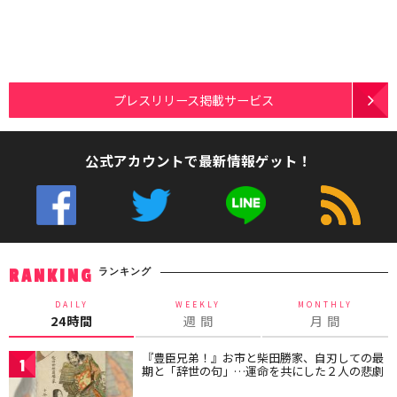
プレスリリース掲載サービス
公式アカウントで最新情報ゲット！
ランキング
RANKING
DAILY
WEEKLY
MONTHLY
24時間
週 間
月 間
『豊臣兄弟！』お市と柴田勝家、自刃しての最
1
期と「辞世の句」…運命を共にした２人の悲劇