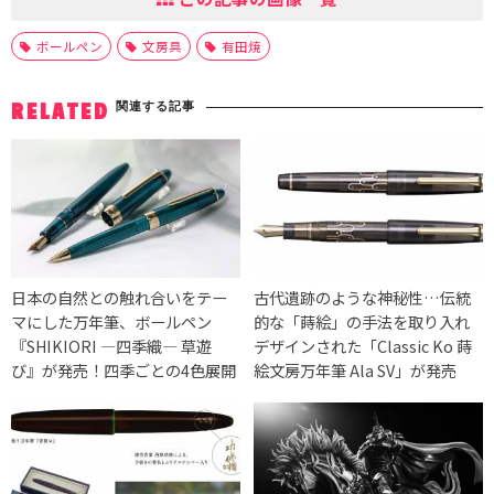
ボールペン
文房具
有田焼
関連する記事
RELATED
日本の自然との触れ合いをテー
古代遺跡のような神秘性…伝統
マにした万年筆、ボールペン
的な「蒔絵」の手法を取り入れ
『SHIKIORI ―四季織― 草遊
デザインされた「Classic Ko 蒔
び』が発売！四季ごとの4色展開
絵文房万年筆 Ala SV」が発売