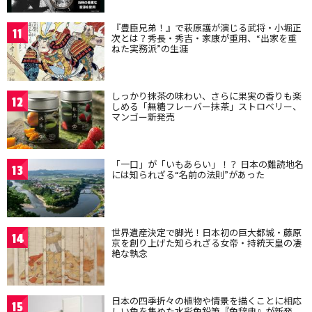
『豊臣兄弟！』で萩原護が演じる武将・小堀正
11
次とは？秀長・秀吉・家康が重用、“出家を重
ねた実務派”の生涯
しっかり抹茶の味わい、さらに果実の香りも楽
12
しめる「無糖フレーバー抹茶」ストロベリー、
マンゴー新発売
「一口」が「いもあらい」！？ 日本の難読地名
13
には知られざる“名前の法則”があった
世界遺産決定で脚光！日本初の巨大都城・藤原
14
京を創り上げた知られざる女帝・持統天皇の凄
絶な執念
日本の四季折々の植物や情景を描くことに相応
15
しい色を集めた水彩色鉛筆『色辞典』が新発