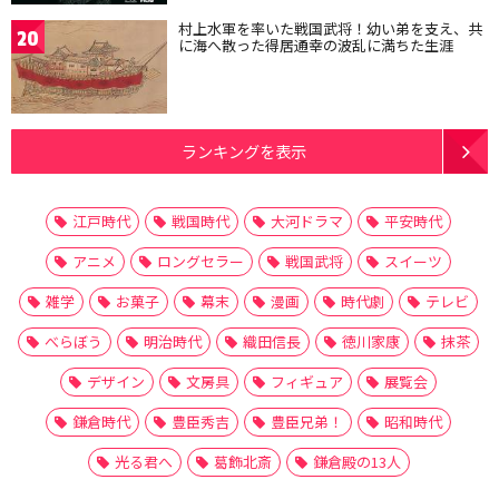
村上水軍を率いた戦国武将！幼い弟を支え、共
20
に海へ散った得居通幸の波乱に満ちた生涯
ランキングを表示
江戸時代
戦国時代
大河ドラマ
平安時代
アニメ
ロングセラー
戦国武将
スイーツ
雑学
お菓子
幕末
漫画
時代劇
テレビ
べらぼう
明治時代
織田信長
徳川家康
抹茶
デザイン
文房具
フィギュア
展覧会
鎌倉時代
豊臣秀吉
豊臣兄弟！
昭和時代
光る君へ
葛飾北斎
鎌倉殿の13人