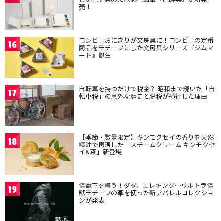
売！
コンビニおにぎりが文房具に！コンビニの定番
16
商品をモチーフにした文房具シリーズ『ジムマ
ート』誕生
自転車を持つだけで税金？ 昭和まで続いた「自
17
転車税」の意外な歴史と脱税が横行した理由
【季節・数量限定】キンモクセイの香りを天然
18
精油で再現した「スチームクリーム キンモクセ
イ&茶」新登場
怪獣革を纏う！ダダ、エレキング…ウルトラ怪
19
獣モチーフの革を使った新アパレルコレクショ
ンが発表