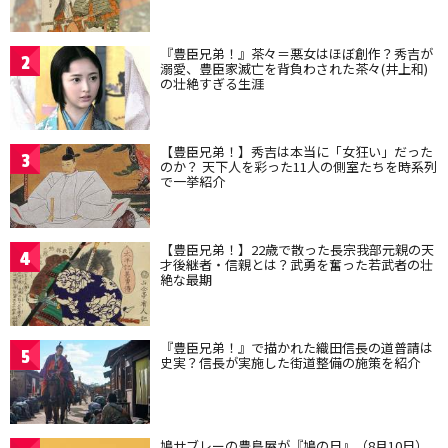
『豊臣兄弟！』茶々＝悪女はほぼ創作？秀吉が
2
溺愛、豊臣家滅亡を背負わされた茶々(井上和)
の壮絶すぎる生涯
【豊臣兄弟！】秀吉は本当に「女狂い」だった
3
のか？ 天下人を彩った11人の側室たちを時系列
で一挙紹介
【豊臣兄弟！】22歳で散った長宗我部元親の天
4
才後継者・信親とは？武勇を奮った若武者の壮
絶な最期
『豊臣兄弟！』で描かれた織田信長の道普請は
5
史実？信長が実施した街道整備の施策を紹介
鳩サブレーの豊島屋が『鳩の日』（8月10日）