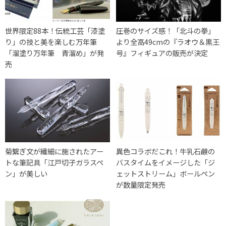
世界限定88本！伝統工芸「漆塗
圧巻のサイズ感！「北斗の拳」
り」の技と美を楽しむ万年筆
より全高49cmの『ラオウ＆黒王
「溜塗り万年筆 青溜め」が発
号』フィギュアの販売が決定
売
菊繋ぎ文が繊細に施されたアー
異色コラボだこれ！牛乳石鹸の
トな筆記具「江戸切子ガラスペ
バスタイムをイメージした「ジ
ン」が美しい
ェットストリーム」ボールペン
が数量限定発売