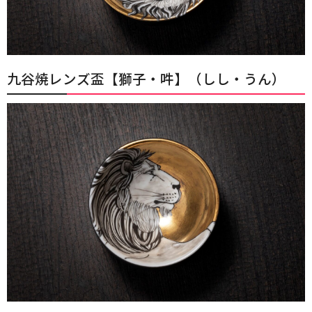
九谷焼レンズ盃【獅子・吽】（しし・うん）