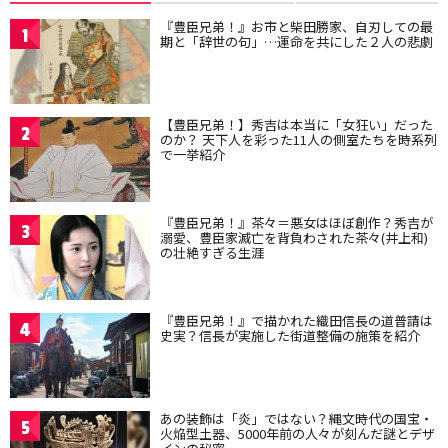
『豊臣兄弟！』お市と柴田勝家、自刃しての最
1
期と「辞世の句」…運命を共にした２人の悲劇
【豊臣兄弟！】秀吉は本当に「女狂い」だった
2
のか？ 天下人を彩った11人の側室たちを時系列
で一挙紹介
『豊臣兄弟！』茶々＝悪女はほぼ創作？秀吉が
3
溺愛、豊臣家滅亡を背負わされた茶々(井上和)
の壮絶すぎる生涯
『豊臣兄弟！』で描かれた織田信長の道普請は
4
史実？信長が実施した街道整備の施策を紹介
あの装飾は「炎」ではない？縄文時代の国宝・
5
火焔型土器、5000年前の人々が刻んだ謎とデザ