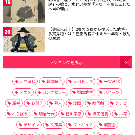
19
説」の嘘と、水野忠邦が「大奥」を敵に回した
本当の理由
【豊臣兄弟！】2度の改易から復活した武将・
20
多賀秀種とは？豊臣秀長に仕えた半年間と波乱
の生涯
ランキングを表示
江戸時代
戦国時代
大河ドラマ
平安時代
アニメ
ロングセラー
戦国武将
スイーツ
雑学
お菓子
幕末
漫画
時代劇
テレビ
べらぼう
明治時代
徳川家康
織田信長
抹茶
デザイン
文房具
フィギュア
展覧会