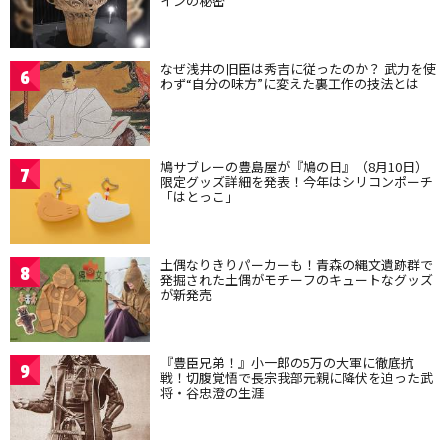
インの秘密
なぜ浅井の旧臣は秀吉に従ったのか？ 武力を使
6
わず“自分の味方”に変えた裏工作の技法とは
鳩サブレーの豊島屋が『鳩の日』（8月10日）
7
限定グッズ詳細を発表！今年はシリコンポーチ
「はとっこ」
土偶なりきりパーカーも！青森の縄文遺跡群で
8
発掘された土偶がモチーフのキュートなグッズ
が新発売
『豊臣兄弟！』小一郎の5万の大軍に徹底抗
9
戦！切腹覚悟で長宗我部元親に降伏を迫った武
将・谷忠澄の生涯