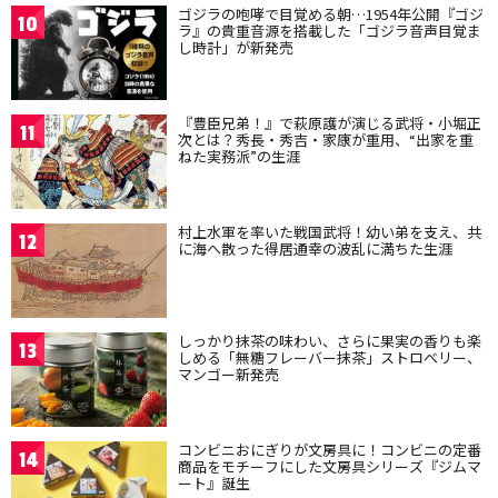
ゴジラの咆哮で目覚める朝…1954年公開『ゴジ
10
ラ』の貴重音源を搭載した「ゴジラ音声目覚ま
し時計」が新発売
『豊臣兄弟！』で萩原護が演じる武将・小堀正
11
次とは？秀長・秀吉・家康が重用、“出家を重
ねた実務派”の生涯
村上水軍を率いた戦国武将！幼い弟を支え、共
12
に海へ散った得居通幸の波乱に満ちた生涯
しっかり抹茶の味わい、さらに果実の香りも楽
13
しめる「無糖フレーバー抹茶」ストロベリー、
マンゴー新発売
コンビニおにぎりが文房具に！コンビニの定番
14
商品をモチーフにした文房具シリーズ『ジムマ
ート』誕生