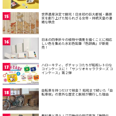
世界遺産決定で脚光！日本初の巨大都城・藤原
15
京を創り上げた知られざる女帝・持統天皇の凄
絶な執念
日本の四季折々の植物や情景を描くことに相応
16
しい色を集めた水彩色鉛筆『色辞典』が新発
売！
ハローキティ、ポチャッコたちが昭和レトロな
17
コインケースに！「サンリオキャラクターズ コ
インケース」第２弾
自転車を持つだけで税金？ 昭和まで続いた「自
18
転車税」の意外な歴史と脱税が横行した理由
教科書と違う！江戸時代の田沼意次「賄賂伝