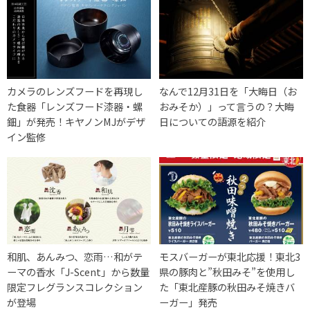
カメラのレンズフードを再現し
なんで12月31日を「大晦日（お
た食器「レンズフード漆器・螺
おみそか）」って言うの？大晦
鈿」が発売！キヤノンMJがデザ
日についての語源を紹介
イン監修
和肌、あんみつ、恋雨…和がテ
モスバーガーが東北応援！東北3
ーマの香水「J-Scent」から数量
県の豚肉と”秋田みそ”を使用し
限定フレグランスコレクション
た「東北産豚の秋田みそ焼きバ
が登場
ーガー」発売