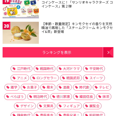
19
コインケースに！「サンリオキャラクターズ コ
インケース」第２弾
【季節・数量限定】キンモクセイの香りを天然
20
精油で再現した「スチームクリーム キンモクセ
イ&茶」新登場
ランキングを表示
江戸時代
戦国時代
大河ドラマ
平安時代
アニメ
ロングセラー
戦国武将
スイーツ
雑学
お菓子
幕末
漫画
時代劇
テレビ
べらぼう
明治時代
徳川家康
織田信長
抹茶
デザイン
文房具
フィギュア
展覧会
鎌倉時代
豊臣秀吉
豊臣兄弟！
昭和時代