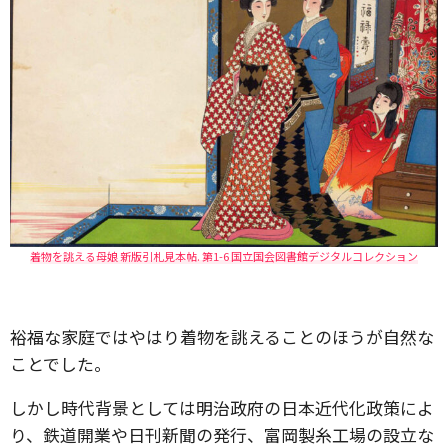
着物を誂える母娘 新版引札見本帖. 第1-6 国立国会図書館デジタルコレクション
裕福な家庭ではやはり着物を誂えることのほうが自然な
ことでした。
しかし時代背景としては明治政府の日本近代化政策によ
り、鉄道開業や日刊新聞の発行、富岡製糸工場の設立な