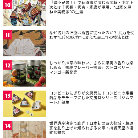
『豊臣兄弟！』で萩原護が演じる武将・小堀正
10
次とは？秀長・秀吉・家康が重用、“出家を重
ねた実務派”の生涯
なぜ浅井の旧臣は秀吉に従ったのか？ 武力を使
11
わず“自分の味方”に変えた裏工作の技法とは
しっかり抹茶の味わい、さらに果実の香りも楽
12
しめる「無糖フレーバー抹茶」ストロベリー、
マンゴー新発売
コンビニおにぎりが文房具に！コンビニの定番
13
商品をモチーフにした文房具シリーズ『ジムマ
ート』誕生
世界遺産決定で脚光！日本初の巨大都城・藤原
14
京を創り上げた知られざる女帝・持統天皇の凄
絶な執念