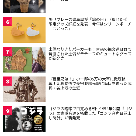
鳩サブレーの豊島屋が『鳩の日』（8月10日）
6
限定グッズ詳細を発表！今年はシリコンポーチ
「はとっこ」
土偶なりきりパーカーも！青森の縄文遺跡群で
7
発掘された土偶がモチーフのキュートなグッズ
が新発売
『豊臣兄弟！』小一郎の5万の大軍に徹底抗
8
戦！切腹覚悟で長宗我部元親に降伏を迫った武
将・谷忠澄の生涯
ゴジラの咆哮で目覚める朝…1954年公開『ゴジ
9
ラ』の貴重音源を搭載した「ゴジラ音声目覚ま
し時計」が新発売