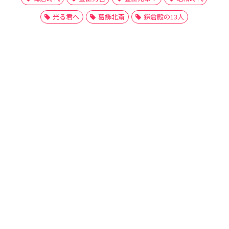
光る君へ
葛飾北斎
鎌倉殿の13人