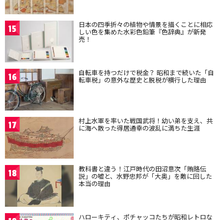
日本の四季折々の植物や情景を描くことに相応
15
しい色を集めた水彩色鉛筆『色辞典』が新発
売！
自転車を持つだけで税金？ 昭和まで続いた「自
16
転車税」の意外な歴史と脱税が横行した理由
村上水軍を率いた戦国武将！幼い弟を支え、共
17
に海へ散った得居通幸の波乱に満ちた生涯
教科書と違う！江戸時代の田沼意次「賄賂伝
18
説」の嘘と、水野忠邦が「大奥」を敵に回した
本当の理由
ハローキティ、ポチャッコたちが昭和レトロな