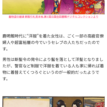
着物姿の娘達 新版引札見本帖.第3 国立国会図書館デジタルコレクションより
鹿鳴館時代に“洋服”を着た女性は、ごく一部の高級官僚
婦人や超富裕層の今でいうセレブの人たちだったので
す。
男性は断髪令の発令により髷を落として洋髪となりまし
たが、警官など制服で洋服を着ている人も家に帰れば着
物に着替えてくつろぐというのが一般的だったようで
す。