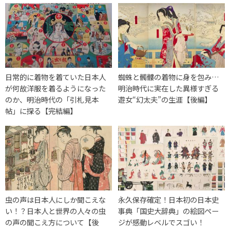
日常的に着物を着ていた日本人
蜘蛛と髑髏の着物に身を包み…
が何故洋服を着るようになった
明治時代に実在した異様すぎる
のか、明治時代の「引札見本
遊女“幻太夫”の生涯【後編】
帖」に探る【完結編】
虫の声は日本人にしか聞こえな
永久保存確定！日本初の日本史
い！？日本人と世界の人々の虫
事典「国史大辞典」の絵図ペー
の声の聞こえ方について【後
ジが感動レベルでスゴい！