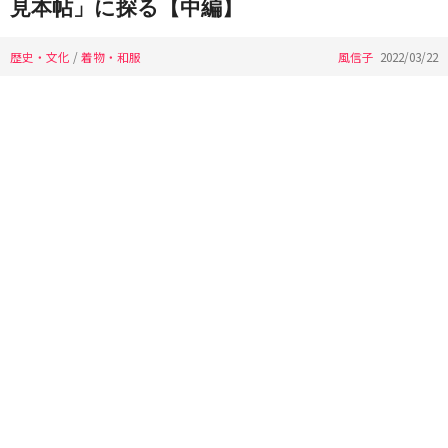
見本帖」に探る【中編】
歴史・文化
/
着物・和服
風信子
2022/03/22