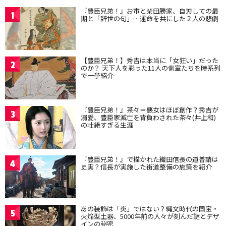
『豊臣兄弟！』お市と柴田勝家、自刃しての最
1
期と「辞世の句」…運命を共にした２人の悲劇
【豊臣兄弟！】秀吉は本当に「女狂い」だった
2
のか？ 天下人を彩った11人の側室たちを時系列
で一挙紹介
『豊臣兄弟！』茶々＝悪女はほぼ創作？秀吉が
3
溺愛、豊臣家滅亡を背負わされた茶々(井上和)
の壮絶すぎる生涯
『豊臣兄弟！』で描かれた織田信長の道普請は
4
史実？信長が実施した街道整備の施策を紹介
あの装飾は「炎」ではない？縄文時代の国宝・
5
火焔型土器、5000年前の人々が刻んだ謎とデザ
インの秘密