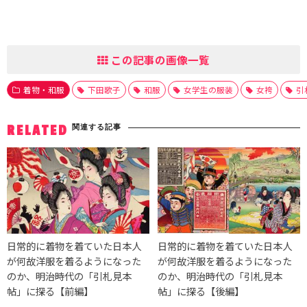
この記事の画像一覧
着物・和服
下田歌子
和服
女学生の服装
女袴
引
関連する記事
RELATED
日常的に着物を着ていた日本人
日常的に着物を着ていた日本人
が何故洋服を着るようになった
が何故洋服を着るようになった
のか、明治時代の「引札見本
のか、明治時代の「引札見本
帖」に探る【前編】
帖」に探る【後編】