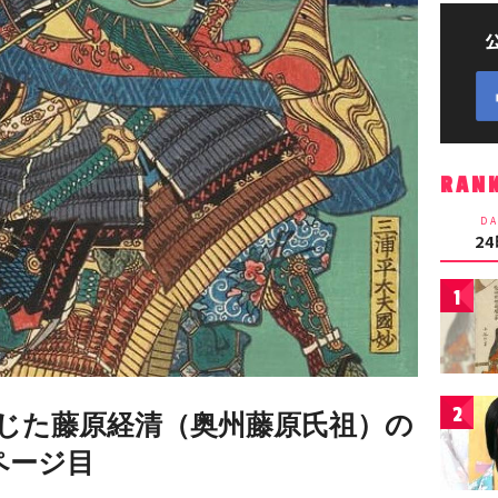
RAN
DA
2
1
2
じた藤原経清（奥州藤原氏祖）の
ページ目