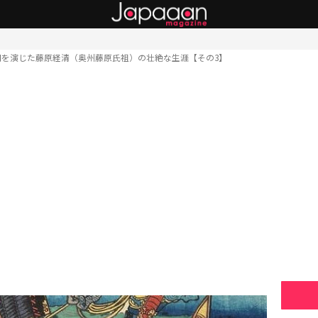
闘を演じた藤原経清（奥州藤原氏祖）の壮絶な生涯【その3】