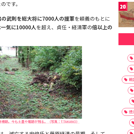
たのです。
20
弟の武則を総大将に7000人の援軍
を頼義のもとに
一気に10000人
を超え、貞任・経清軍の
倍以上の
戦
徳
柵跡。今も土塁や堀跡が残る。（写真：T.TAKANO）
では、滅亡する安倍氏と藤原経清の最期、そして、