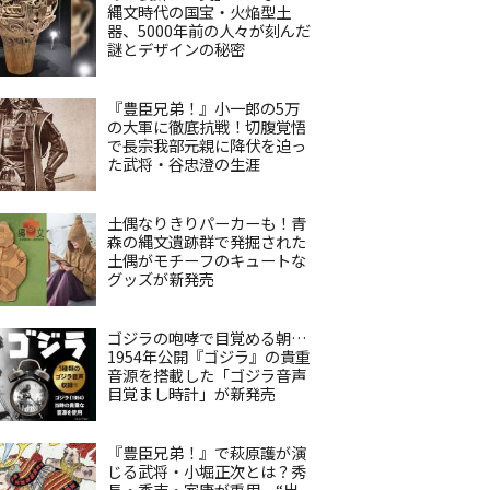
縄文時代の国宝・火焔型土
器、5000年前の人々が刻んだ
謎とデザインの秘密
『豊臣兄弟！』小一郎の5万
の大軍に徹底抗戦！切腹覚悟
で長宗我部元親に降伏を迫っ
た武将・谷忠澄の生涯
土偶なりきりパーカーも！青
森の縄文遺跡群で発掘された
土偶がモチーフのキュートな
グッズが新発売
ゴジラの咆哮で目覚める朝…
1954年公開『ゴジラ』の貴重
音源を搭載した「ゴジラ音声
目覚まし時計」が新発売
『豊臣兄弟！』で萩原護が演
じる武将・小堀正次とは？秀
長・秀吉・家康が重用、“出