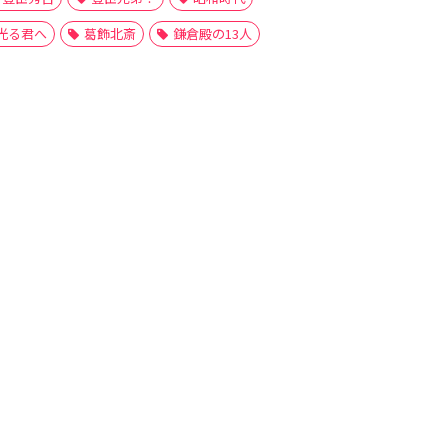
光る君へ
葛飾北斎
鎌倉殿の13人