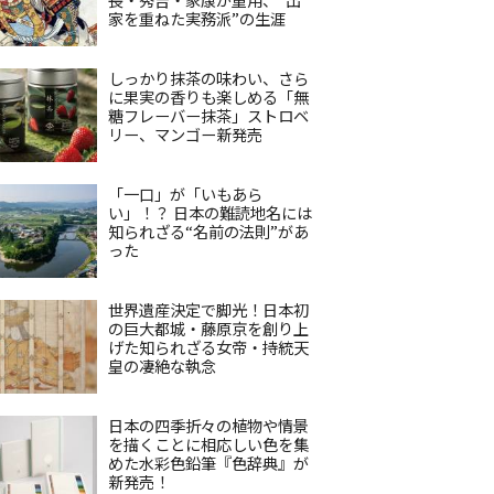
家を重ねた実務派”の生涯
しっかり抹茶の味わい、さら
に果実の香りも楽しめる「無
糖フレーバー抹茶」ストロベ
リー、マンゴー新発売
「一口」が「いもあら
い」！？ 日本の難読地名には
知られざる“名前の法則”があ
った
世界遺産決定で脚光！日本初
の巨大都城・藤原京を創り上
げた知られざる女帝・持統天
皇の凄絶な執念
日本の四季折々の植物や情景
を描くことに相応しい色を集
めた水彩色鉛筆『色辞典』が
新発売！