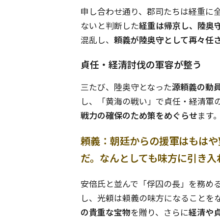
申し合わせ通り、郡司たちは経重に
ないと判断した
経重は帰京し、陸奥
混乱し、
頼義が陸奥守として再々任
貞任・経清討伐の軍容が整う
三たび、陸奥守となった
源頼義の動員
し、「黄海の戦い」で貞任・経清軍
戦力の確保のため策をめぐらせ
ます
頼義：朝廷からの援軍はもはや
だ。なんとしても味方に引き入
安倍氏と並んで「俘囚の長」を務め
し、光頼は頼義の味方になることを
の貴重な宝物
を贈り、さらに
経清や