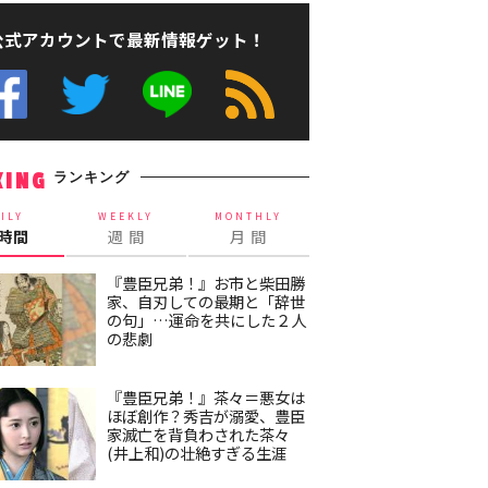
公式アカウントで最新情報ゲット！
ランキング
KING
ILY
WEEKLY
MONTHLY
4時間
週 間
月 間
『豊臣兄弟！』お市と柴田勝
家、自刃しての最期と「辞世
の句」…運命を共にした２人
の悲劇
『豊臣兄弟！』茶々＝悪女は
ほぼ創作？秀吉が溺愛、豊臣
家滅亡を背負わされた茶々
(井上和)の壮絶すぎる生涯