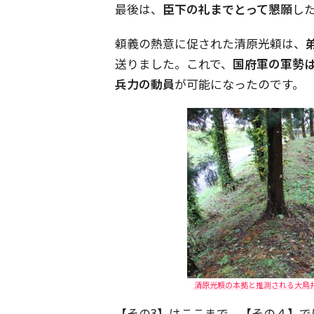
最後は、
臣下の礼までとって懇願
し
頼義の熱意に促された清原光頼は、
送りました。これで、
国府軍の軍勢は
兵力の動員
が可能になったのです。
清原光頼の本拠と推測される大鳥井
【その3】はここまで。【その４】