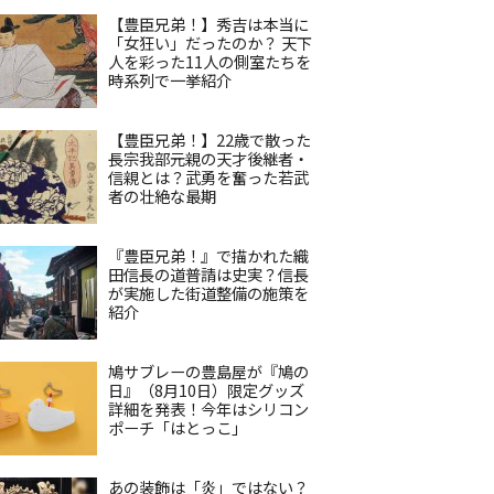
【豊臣兄弟！】秀吉は本当に
「女狂い」だったのか？ 天下
人を彩った11人の側室たちを
時系列で一挙紹介
【豊臣兄弟！】22歳で散った
長宗我部元親の天才後継者・
信親とは？武勇を奮った若武
者の壮絶な最期
『豊臣兄弟！』で描かれた織
田信長の道普請は史実？信長
が実施した街道整備の施策を
紹介
鳩サブレーの豊島屋が『鳩の
日』（8月10日）限定グッズ
詳細を発表！今年はシリコン
ポーチ「はとっこ」
あの装飾は「炎」ではない？