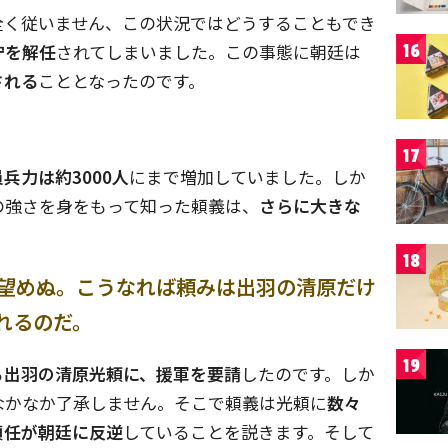
全く従いません、この状況ではどうすることもでき
守を解任
されてしまいました。この事態に朝廷は
16
される
こととなったのです。
17
兵力は約3000人
にまで増加していました。しか
の強さを身をもって知った頼義は、
さらに大きな
。
18
望めぬ。こうなれば頼みは出羽の清原だけ
れるのだ。
19
る
出羽の清原光頼に、援軍を要請
したのです。しか
なかなか了承しません。そこで頼義は光頼に
数々
貞任が朝廷に反逆
していることを説きます。そして