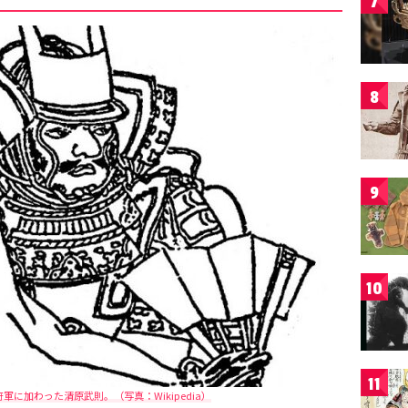
7
8
9
10
11
に加わった清原武則。（写真：Wikipedia）