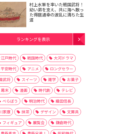
村上水軍を率いた戦国武将！
幼い弟を支え、共に海へ散っ
た得居通幸の波乱に満ちた生
涯
ランキングを表示
江戸時代
戦国時代
大河ドラマ
平安時代
アニメ
ロングセラー
国武将
スイーツ
雑学
お菓子
幕末
漫画
時代劇
テレビ
べらぼう
明治時代
織田信長
川家康
抹茶
デザイン
文房具
フィギュア
展覧会
鎌倉時代
豊臣秀吉
豊臣兄弟！
昭和時代