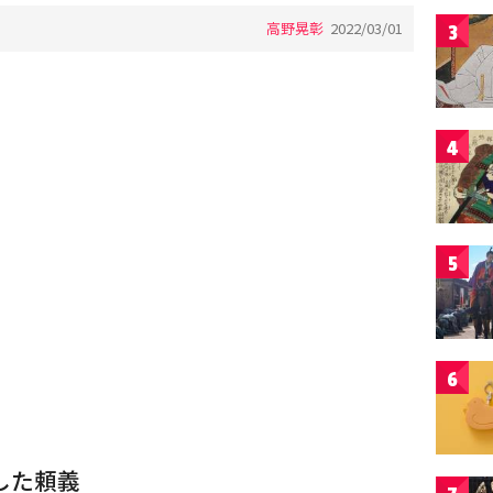
高野晃彰
2022/03/01
3
4
5
6
した頼義