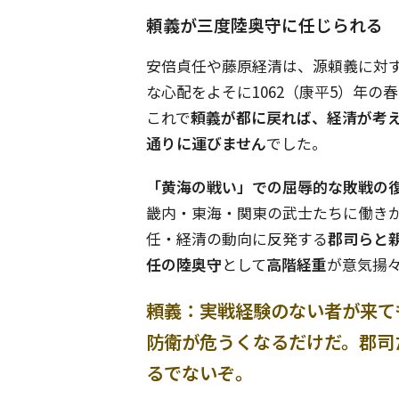
頼義が三度陸奥守に任じられる
安倍貞任や藤原経清は、源頼義に対
な心配をよそに1062（康平5）年の
これで
頼義が都に戻れば、経清が考
通りに運びません
でした。
「黄海の戦い」での屈辱的な敗戦の
畿内・東海・関東の武士たちに働き
任・経清の動向に反発する
郡司らと
任の陸奥守
として
高階経重
が意気揚
頼義：実戦経験のない者が来て
防衛が危うくなるだけだ。郡司
るでないぞ。