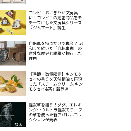
コンビニおにぎりが文房具
に！コンビニの定番商品をモ
チーフにした文房具シリーズ
『ジムマート』誕生
自転車を持つだけで税金？ 昭
和まで続いた「自転車税」の
意外な歴史と脱税が横行した
理由
【季節・数量限定】キンモク
セイの香りを天然精油で再現
した「スチームクリーム キン
モクセイ&茶」新登場
怪獣革を纏う！ダダ、エレキ
ング…ウルトラ怪獣モチーフ
の革を使った新アパレルコレ
クションが発表