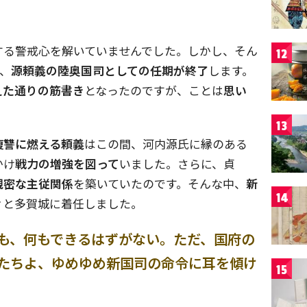
する警戒心を解いていませんでした。しかし、そん
12
春、
源頼義の陸奥国司としての任期が終了
します。
えた通りの筋書き
となったのですが、ことは
思い
13
復讐に燃える頼義
はこの間、河内源氏に縁のある
かけ
戦力の増強を図って
いました。さらに、貞
親密な主従関係
を築いていたのです。そんな中、
新
14
々と多賀城に着任しました。
も、何もできるはずがない。ただ、国府の
たちよ、ゆめゆめ新国司の命令に耳を傾け
15