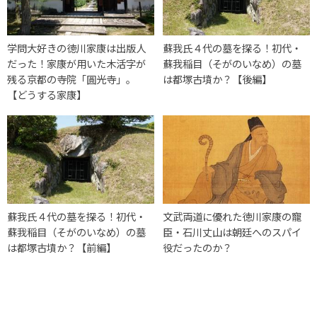
学問大好きの徳川家康は出版人
蘇我氏４代の墓を探る！初代・
だった！家康が用いた木活字が
蘇我稲目（そがのいなめ）の墓
残る京都の寺院「圓光寺」。
は都塚古墳か？【後編】
【どうする家康】
蘇我氏４代の墓を探る！初代・
文武両道に優れた徳川家康の寵
蘇我稲目（そがのいなめ）の墓
臣・石川丈山は朝廷へのスパイ
は都塚古墳か？【前編】
役だったのか？