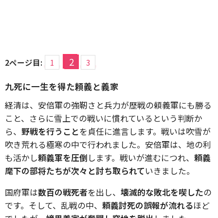
2
2ページ目:
1
3
九死に一生を得た頼義と義家
経清は、安倍軍の強靭さと兵力が歴戦の頼義軍にも勝る
こと、さらに雪上での戦いに慣れているという判断か
ら、
野戦を行うこと
を貞任に進言します。戦いは吹雪が
吹き荒れる極寒の中で行われました。安倍軍は、地の利
も活かし
頼義軍を圧倒
します。戦いが進むにつれ、
頼義
麾下の部将たちが次々と討ち取られて
いきました。
国府軍は
数百の戦死者
を出し、
壊滅的な敗北を喫した
の
です。そして、乱戦の中、
頼義討死の誤報が流れる
ほど