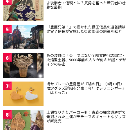
4
才後継者・信親とは？武勇を奮った若武者の壮
絶な最期
『豊臣兄弟！』で描かれた織田信長の道普請は
5
史実？信長が実施した街道整備の施策を紹介
あの装飾は「炎」ではない？縄文時代の国宝・
6
火焔型土器、5000年前の人々が刻んだ謎とデザ
インの秘密
鳩サブレーの豊島屋が『鳩の日』（8月10日）
7
限定グッズ詳細を発表！今年はシリコンポーチ
「はとっこ」
土偶なりきりパーカーも！青森の縄文遺跡群で
8
発掘された土偶がモチーフのキュートなグッズ
が新発売