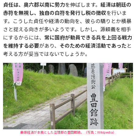
貞任は、奥六郡以南に勢力
を伸ばします。
経清は朝廷の
赤符を無視し、独自の白符を発行し税の徴収
を行いま
す。こうした貞任や経清の動向を、彼らの驕りとか横暴
さと捉える向きが多いようです。しかし、源頼義を相手
にするからには、
常に国府が動員できる兵を上回る戦力
を維持する必要
があり、
そのための経済活動であった
と
考える方が妥当ではないでしょうか。
藤原経清が本拠とした亘理郡の豊田館跡。（写真：Wikipedia）