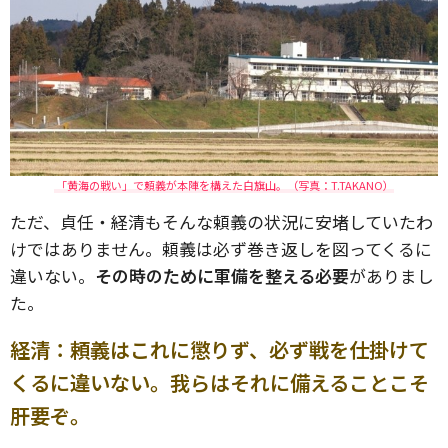
「黄海の戦い」で頼義が本陣を構えた白旗山。（写真：T.TAKANO）
ただ、貞任・経清もそんな頼義の状況に安堵していたわ
けではありません。頼義は必ず巻き返しを図ってくるに
違いない。
その時のために軍備を整える必要
がありまし
た。
経清：頼義はこれに懲りず、必ず戦を仕掛けて
くるに違いない。我らはそれに備えることこそ
肝要ぞ。