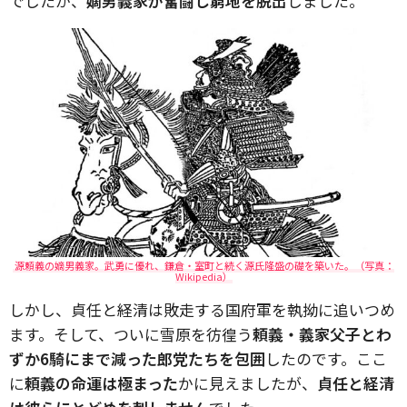
でしたが、
嫡男義家が奮闘し窮地を脱出
しました。
源頼義の嫡男義家。武勇に優れ、鎌倉・室町と続く源氏隆盛の礎を築いた。（写真：
Wikipedia）
しかし、貞任と経清は敗走する国府軍を執拗に追いつめ
ます。そして、ついに雪原を彷徨う
頼義・義家父子とわ
ずか6騎にまで減った郎党たちを包囲
したのです。ここ
に
頼義の命運は極まった
かに見えましたが、
貞任と経清