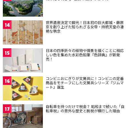
世界遺産決定で脚光！日本初の巨大都城・藤原
14
京を創り上げた知られざる女帝・持統天皇の凄
絶な執念
日本の四季折々の植物や情景を描くことに相応
15
しい色を集めた水彩色鉛筆『色辞典』が新発
売！
コンビニおにぎりが文房具に！コンビニの定番
16
商品をモチーフにした文房具シリーズ『ジムマ
ート』誕生
自転車を持つだけで税金？ 昭和まで続いた「自
17
転車税」の意外な歴史と脱税が横行した理由