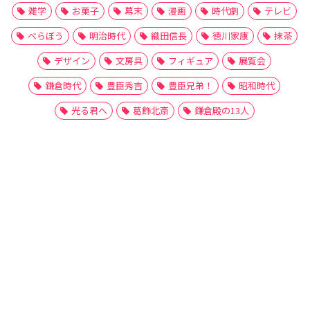
雑学
お菓子
幕末
漫画
時代劇
テレビ
べらぼう
明治時代
織田信長
徳川家康
抹茶
デザイン
文房具
フィギュア
展覧会
鎌倉時代
豊臣秀吉
豊臣兄弟！
昭和時代
光る君へ
葛飾北斎
鎌倉殿の13人