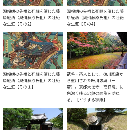
源頼朝の先祖と死闘を演じた藤
源頼朝の先祖と死闘を演じた藤
原経清（奥州藤原氏祖）の壮絶
原経清（奥州藤原氏祖）の壮絶
な生涯【その2】
な生涯【その4】
源頼朝の先祖と死闘を演じた藤
武将・茶人として、徳川家康か
原経清（奥州藤原氏祖）の壮絶
ら重用された細川忠興（三
な生涯【その１】
斎）。京都大徳寺「高桐院」に
色濃く残る忠興の面影を訪ね
る。【どうする家康】