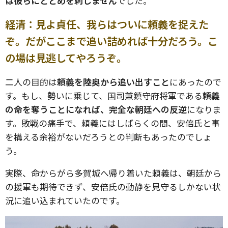
は彼らにとどめを刺しません
でした。
経清：見よ貞任、我らはついに頼義を捉えた
ぞ。だがここまで追い詰めれば十分だろう。こ
の場は見逃してやろうぞ。
二人の目的は
頼義を陸奥から追い出すこと
にあったので
す。もし、勢いに乗じて、国司兼鎮守府将軍である
頼義
の命を奪うことになれば、完全な朝廷への反逆
になりま
す。敗戦の痛手で、頼義にはしばらくの間、安倍氏と事
を構える余裕がないだろうとの判断もあったのでしょ
う。
実際、命からがら多賀城へ帰り着いた頼義は、朝廷から
の援軍も期待できず、安倍氏の動静を見守るしかない状
況に追い込まれていたのです。