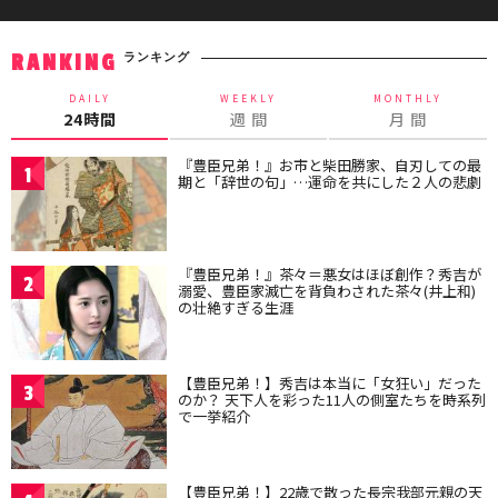
ランキング
RANKING
DAILY
WEEKLY
MONTHLY
24時間
週 間
月 間
『豊臣兄弟！』お市と柴田勝家、自刃しての最
1
期と「辞世の句」…運命を共にした２人の悲劇
『豊臣兄弟！』茶々＝悪女はほぼ創作？秀吉が
2
溺愛、豊臣家滅亡を背負わされた茶々(井上和)
の壮絶すぎる生涯
【豊臣兄弟！】秀吉は本当に「女狂い」だった
3
のか？ 天下人を彩った11人の側室たちを時系列
で一挙紹介
【豊臣兄弟！】22歳で散った長宗我部元親の天