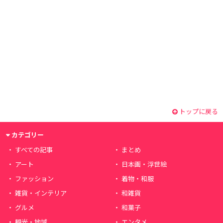
トップに戻る
カテゴリー
すべての記事
まとめ
アート
日本画・浮世絵
ファッション
着物・和服
雑貨・インテリア
和雑貨
グルメ
和菓子
観光・地域
エンタメ