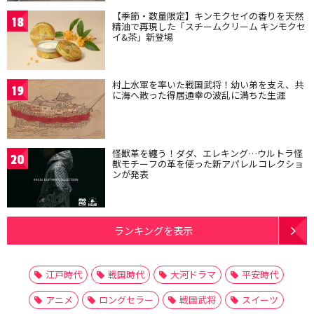
【季節・数量限定】キンモクセイの香りを天然
18
精油で再現した「スチームクリーム キンモクセ
イ&茶」新登場
村上水軍を率いた戦国武将！幼い弟を支え、共
19
に海へ散った得居通幸の波乱に満ちた生涯
怪獣革を纏う！ダダ、エレキング…ウルトラ怪
20
獣モチーフの革を使った新アパレルコレクショ
ンが発表
ランキングを表示
江戸時代
戦国時代
大河ドラマ
平安時代
アニメ
ロングセラー
戦国武将
スイーツ