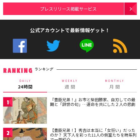
プレスリリース掲載サービス
公式アカウントで最新情報ゲット！
ランキング
RANKING
DAILY
WEEKLY
MONTHLY
24時間
週 間
月 間
『豊臣兄弟！』お市と柴田勝家、自刃しての最
1
期と「辞世の句」…運命を共にした２人の悲劇
【豊臣兄弟！】秀吉は本当に「女狂い」だった
2
のか？ 天下人を彩った11人の側室たちを時系列
で一挙紹介