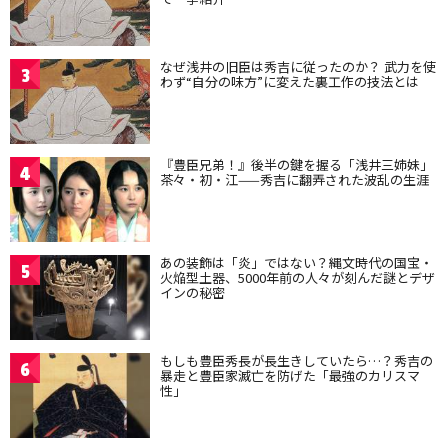
なぜ浅井の旧臣は秀吉に従ったのか？ 武力を使
3
わず“自分の味方”に変えた裏工作の技法とは
『豊臣兄弟！』後半の鍵を握る「浅井三姉妹」
4
茶々・初・江——秀吉に翻弄された波乱の生涯
あの装飾は「炎」ではない？縄文時代の国宝・
5
火焔型土器、5000年前の人々が刻んだ謎とデザ
インの秘密
もしも豊臣秀長が長生きしていたら…？秀吉の
6
暴走と豊臣家滅亡を防げた「最強のカリスマ
性」