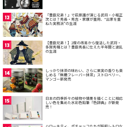
『豊臣兄弟！』で萩原護が演じる武将・小堀正
12
次とは？秀長・秀吉・家康が重用、“出家を重
ねた実務派”の生涯
【豊臣兄弟！】2度の改易から復活した武将・
13
多賀秀種とは？豊臣秀長に仕えた半年間と波乱
の生涯
しっかり抹茶の味わい、さらに果実の香りも楽
14
しめる「無糖フレーバー抹茶」ストロベリー、
マンゴー新発売
日本の四季折々の植物や情景を描くことに相応
15
しい色を集めた水彩色鉛筆『色辞典』が新発
売！
ハローキティ、ポチャッコたちが昭和レトロな