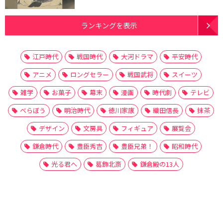
ランキングを表示
江戸時代
戦国時代
大河ドラマ
平安時代
アニメ
ロングセラー
戦国武将
スイーツ
雑学
お菓子
幕末
漫画
時代劇
テレビ
べらぼう
明治時代
徳川家康
織田信長
抹茶
デザイン
文房具
フィギュア
展覧会
鎌倉時代
豊臣秀吉
豊臣兄弟！
昭和時代
光る君へ
葛飾北斎
鎌倉殿の13人