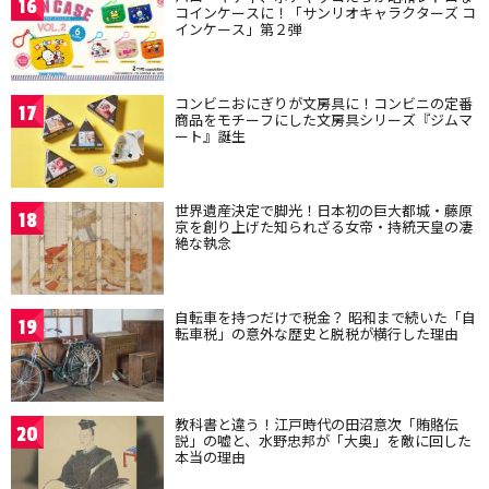
16
コインケースに！「サンリオキャラクターズ コ
インケース」第２弾
コンビニおにぎりが文房具に！コンビニの定番
17
商品をモチーフにした文房具シリーズ『ジムマ
ート』誕生
世界遺産決定で脚光！日本初の巨大都城・藤原
18
京を創り上げた知られざる女帝・持統天皇の凄
絶な執念
自転車を持つだけで税金？ 昭和まで続いた「自
19
転車税」の意外な歴史と脱税が横行した理由
教科書と違う！江戸時代の田沼意次「賄賂伝
20
説」の嘘と、水野忠邦が「大奥」を敵に回した
本当の理由