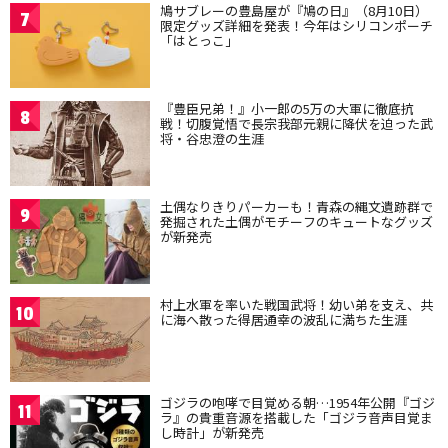
鳩サブレーの豊島屋が『鳩の日』（8月10日）
7
限定グッズ詳細を発表！今年はシリコンポーチ
「はとっこ」
『豊臣兄弟！』小一郎の5万の大軍に徹底抗
8
戦！切腹覚悟で長宗我部元親に降伏を迫った武
将・谷忠澄の生涯
土偶なりきりパーカーも！青森の縄文遺跡群で
9
発掘された土偶がモチーフのキュートなグッズ
が新発売
村上水軍を率いた戦国武将！幼い弟を支え、共
10
に海へ散った得居通幸の波乱に満ちた生涯
ゴジラの咆哮で目覚める朝…1954年公開『ゴジ
11
ラ』の貴重音源を搭載した「ゴジラ音声目覚ま
し時計」が新発売