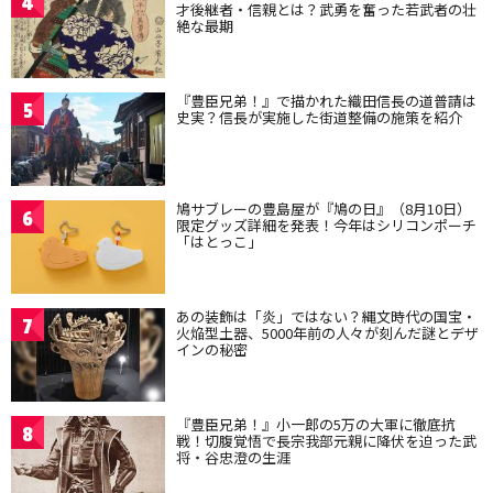
4
才後継者・信親とは？武勇を奮った若武者の壮
絶な最期
『豊臣兄弟！』で描かれた織田信長の道普請は
5
史実？信長が実施した街道整備の施策を紹介
鳩サブレーの豊島屋が『鳩の日』（8月10日）
6
限定グッズ詳細を発表！今年はシリコンポーチ
「はとっこ」
あの装飾は「炎」ではない？縄文時代の国宝・
7
火焔型土器、5000年前の人々が刻んだ謎とデザ
インの秘密
『豊臣兄弟！』小一郎の5万の大軍に徹底抗
8
戦！切腹覚悟で長宗我部元親に降伏を迫った武
将・谷忠澄の生涯