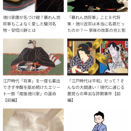
徳川家康が名づけ親？暴れん坊
「暴れん坊将軍」こと８代将
将軍もこよなく愛した駿河名
軍・徳川吉宗は本当に名君だっ
物・安倍川餅とは
たのか？〜 享保の改革の光と影
江戸時代「将軍」を一度も輩出
「江戸時代は平和」だって？そ
できず辛酸を舐め続けたエリー
んなの大間違い！現代に通じる
ト一族「尾張徳川家」の運命
悪党らの卑劣な詐欺事件【前
【前編】
編】