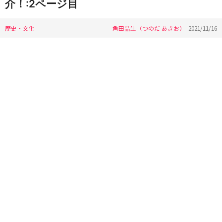
介！:2ページ目
歴史・文化
角田晶生（つのだ あきお）
2021/11/16