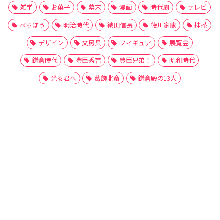
雑学
お菓子
幕末
漫画
時代劇
テレビ
べらぼう
明治時代
織田信長
徳川家康
抹茶
デザイン
文房具
フィギュア
展覧会
鎌倉時代
豊臣秀吉
豊臣兄弟！
昭和時代
光る君へ
葛飾北斎
鎌倉殿の13人