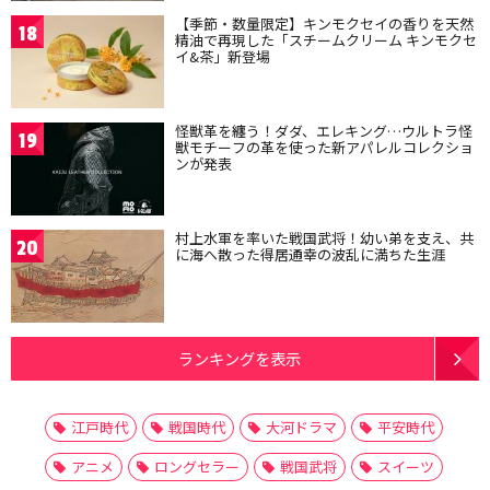
【季節・数量限定】キンモクセイの香りを天然
18
精油で再現した「スチームクリーム キンモクセ
イ&茶」新登場
怪獣革を纏う！ダダ、エレキング…ウルトラ怪
19
獣モチーフの革を使った新アパレルコレクショ
ンが発表
村上水軍を率いた戦国武将！幼い弟を支え、共
20
に海へ散った得居通幸の波乱に満ちた生涯
ランキングを表示
江戸時代
戦国時代
大河ドラマ
平安時代
アニメ
ロングセラー
戦国武将
スイーツ