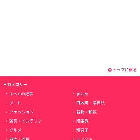
トップに戻る
カテゴリー
すべての記事
まとめ
アート
日本画・浮世絵
ファッション
着物・和服
雑貨・インテリア
和雑貨
グルメ
和菓子
観光・地域
エンタメ