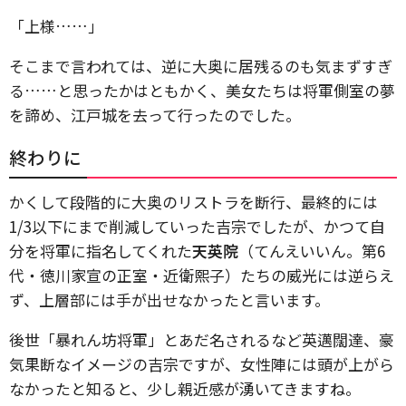
「上様……」
そこまで言われては、逆に大奥に居残るのも気まずすぎ
る……と思ったかはともかく、美女たちは将軍側室の夢
を諦め、江戸城を去って行ったのでした。
終わりに
かくして段階的に大奥のリストラを断行、最終的には
1/3以下にまで削減していった吉宗でしたが、かつて自
分を将軍に指名してくれた
天英院
（てんえいいん。第6
代・徳川家宣の正室・近衛熙子）たちの威光には逆らえ
ず、上層部には手が出せなかったと言います。
後世「暴れん坊将軍」とあだ名されるなど英邁闊達、豪
気果断なイメージの吉宗ですが、女性陣には頭が上がら
なかったと知ると、少し親近感が湧いてきますね。