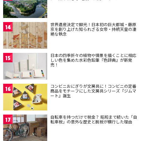
世界遺産決定で脚光！日本初の巨大都城・藤原
14
京を創り上げた知られざる女帝・持統天皇の凄
絶な執念
日本の四季折々の植物や情景を描くことに相応
15
しい色を集めた水彩色鉛筆『色辞典』が新発
売！
コンビニおにぎりが文房具に！コンビニの定番
16
商品をモチーフにした文房具シリーズ『ジムマ
ート』誕生
自転車を持つだけで税金？ 昭和まで続いた「自
17
転車税」の意外な歴史と脱税が横行した理由