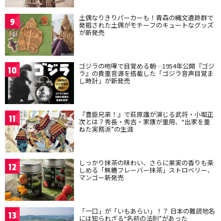
土偶なりきりパーカーも！青森の縄文遺跡群で
9
発掘された土偶がモチーフのキュートなグッズ
が新発売
ゴジラの咆哮で目覚める朝…1954年公開『ゴジ
10
ラ』の貴重音源を搭載した「ゴジラ音声目覚ま
し時計」が新発売
『豊臣兄弟！』で萩原護が演じる武将・小堀正
11
次とは？秀長・秀吉・家康が重用、“出家を重
ねた実務派”の生涯
しっかり抹茶の味わい、さらに果実の香りも楽
12
しめる「無糖フレーバー抹茶」ストロベリー、
マンゴー新発売
「一口」が「いもあらい」！？ 日本の難読地名
13
には知られざる“名前の法則”があった