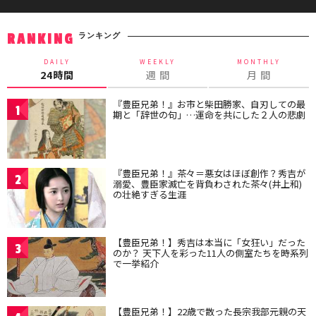
ランキング
RANKING
DAILY
WEEKLY
MONTHLY
24時間
週 間
月 間
『豊臣兄弟！』お市と柴田勝家、自刃しての最
1
期と「辞世の句」…運命を共にした２人の悲劇
『豊臣兄弟！』茶々＝悪女はほぼ創作？秀吉が
2
溺愛、豊臣家滅亡を背負わされた茶々(井上和)
の壮絶すぎる生涯
【豊臣兄弟！】秀吉は本当に「女狂い」だった
3
のか？ 天下人を彩った11人の側室たちを時系列
で一挙紹介
【豊臣兄弟！】22歳で散った長宗我部元親の天