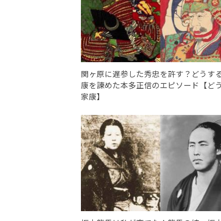
関ヶ原に遅参した秀忠を許す？どうす
康を諫めた本多正信のエピソード【ど
家康】