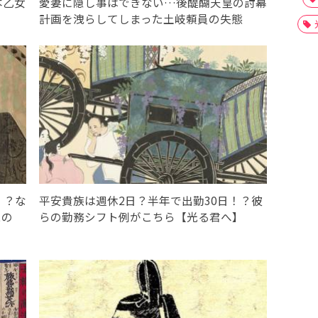
本乙女
愛妻に隠し事はできない…後醍醐天皇の討幕
計画を洩らしてしまった土岐頼員の失態
！？な
平安貴族は週休2日？半年で出勤30日！？彼
たの
らの勤務シフト例がこちら【光る君へ】