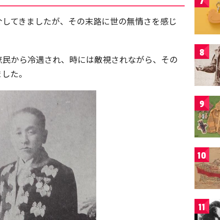
7
介してきましたが、その末路に世の無情さを感じ
8
庶民から冷遇され、時には敵視されながら、その
ました。
9
10
11