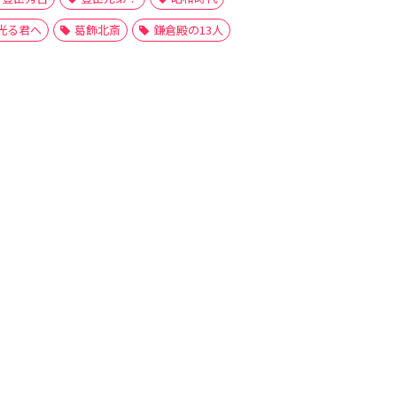
光る君へ
葛飾北斎
鎌倉殿の13人