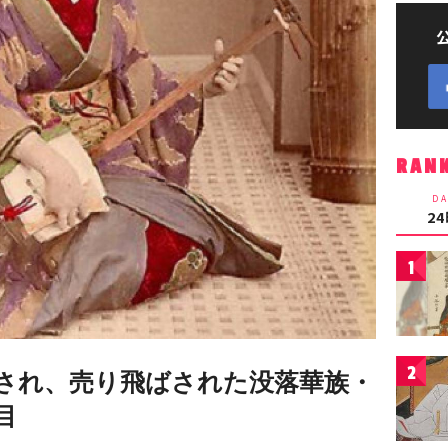
RAN
DA
2
1
2
され、売り飛ばされた没落華族・
目