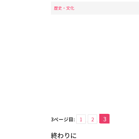
歴史・文化
3
3ページ目:
1
2
終わりに