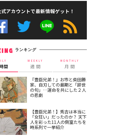
公式アカウントで最新情報ゲット！
ランキング
KING
ILY
WEEKLY
MONTHLY
4時間
週 間
月 間
『豊臣兄弟！』お市と柴田勝
家、自刃しての最期と「辞世
の句」…運命を共にした２人
の悲劇
【豊臣兄弟！】秀吉は本当に
「女狂い」だったのか？ 天下
人を彩った11人の側室たちを
時系列で一挙紹介