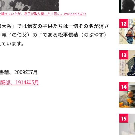
っていたが、息子が取り戻した？形に。Wikipediaより
12
族大系』では
信安の子供たちは一切その名が消さ
。義子の伯父）の子である
松平信恭
（のぶやす）
えています。
13
籍、2009年7月
部、1914年5月
14
15