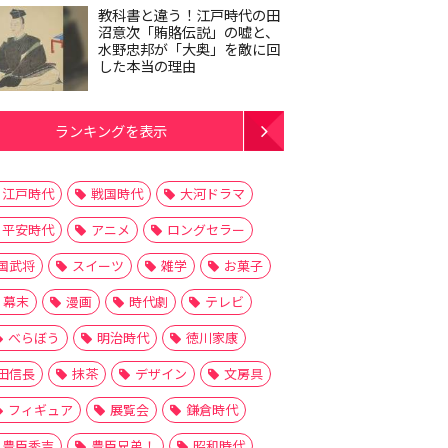
教科書と違う！江戸時代の田
沼意次「賄賂伝説」の嘘と、
水野忠邦が「大奥」を敵に回
した本当の理由
ランキングを表示
江戸時代
戦国時代
大河ドラマ
平安時代
アニメ
ロングセラー
国武将
スイーツ
雑学
お菓子
幕末
漫画
時代劇
テレビ
べらぼう
明治時代
徳川家康
田信長
抹茶
デザイン
文房具
フィギュア
展覧会
鎌倉時代
豊臣秀吉
豊臣兄弟！
昭和時代