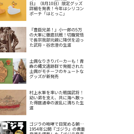
日』（8月10日）限定グッズ
詳細を発表！今年はシリコン
ポーチ「はとっこ」
『豊臣兄弟！』小一郎の5万
の大軍に徹底抗戦！切腹覚悟
で長宗我部元親に降伏を迫っ
た武将・谷忠澄の生涯
土偶なりきりパーカーも！青
森の縄文遺跡群で発掘された
土偶がモチーフのキュートな
グッズが新発売
村上水軍を率いた戦国武将！
幼い弟を支え、共に海へ散っ
た得居通幸の波乱に満ちた生
涯
ゴジラの咆哮で目覚める朝…
1954年公開『ゴジラ』の貴重
音源を搭載した「ゴジラ音声