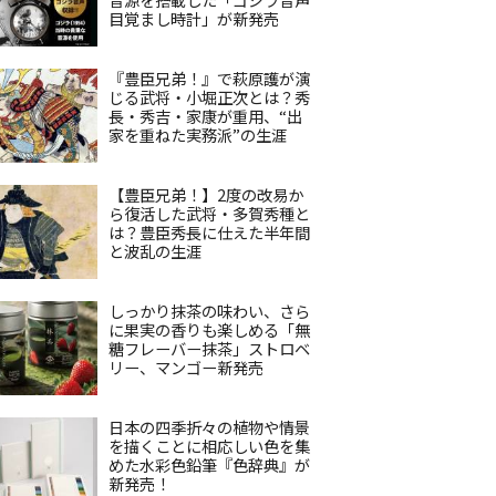
目覚まし時計」が新発売
『豊臣兄弟！』で萩原護が演
じる武将・小堀正次とは？秀
長・秀吉・家康が重用、“出
家を重ねた実務派”の生涯
【豊臣兄弟！】2度の改易か
ら復活した武将・多賀秀種と
は？豊臣秀長に仕えた半年間
と波乱の生涯
しっかり抹茶の味わい、さら
に果実の香りも楽しめる「無
糖フレーバー抹茶」ストロベ
リー、マンゴー新発売
日本の四季折々の植物や情景
を描くことに相応しい色を集
めた水彩色鉛筆『色辞典』が
新発売！