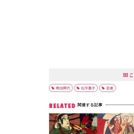
こ
明治時代
松平義子
芸者
関連する記事
RELATED