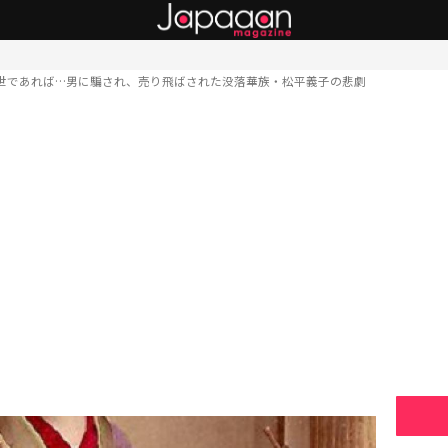
世であれば…男に騙され、売り飛ばされた没落華族・松平義子の悲劇