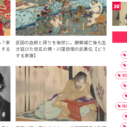
20
る？家
武田の血統と誇りを後世に。勝頼滅亡後も生
うする
き延びた信玄の甥・川窪信俊の武勇伝【どう
する家康】
戦
織