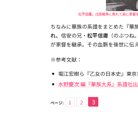
松平信庸。戊辰戦争に敗れて弟に家督を譲
ちなみに華族の系譜をまとめた『華
れ、
信安の兄・
松平信庸
（のぶつね
が家督を継承。その血脈を後世に伝
※参考文献：
堀江宏樹ら『乙女の日本史』東京書
水野慶次 編『華族大系』系譜社出版
3
1
2
ページ: