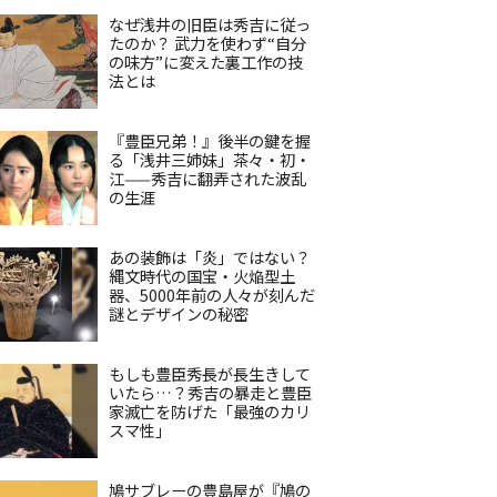
なぜ浅井の旧臣は秀吉に従っ
たのか？ 武力を使わず“自分
の味方”に変えた裏工作の技
法とは
『豊臣兄弟！』後半の鍵を握
る「浅井三姉妹」茶々・初・
江——秀吉に翻弄された波乱
の生涯
あの装飾は「炎」ではない？
縄文時代の国宝・火焔型土
器、5000年前の人々が刻んだ
謎とデザインの秘密
もしも豊臣秀長が長生きして
いたら…？秀吉の暴走と豊臣
家滅亡を防げた「最強のカリ
スマ性」
鳩サブレーの豊島屋が『鳩の