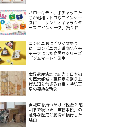
ハローキティ、ポチャッコた
ちが昭和レトロなコインケー
スに！「サンリオキャラクタ
ーズ コインケース」第２弾
コンビニおにぎりが文房具
に！コンビニの定番商品をモ
チーフにした文房具シリーズ
『ジムマート』誕生
世界遺産決定で脚光！日本初
の巨大都城・藤原京を創り上
げた知られざる女帝・持統天
皇の凄絶な執念
自転車を持つだけで税金？ 昭
和まで続いた「自転車税」の
意外な歴史と脱税が横行した
理由