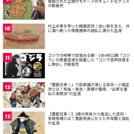
発掘された土偶がモチーフのキュートなグッズ
が新発売
村上水軍を率いた戦国武将！幼い弟を支え、共
10
に海へ散った得居通幸の波乱に満ちた生涯
ゴジラの咆哮で目覚める朝…1954年公開『ゴジ
11
ラ』の貴重音源を搭載した「ゴジラ音声目覚ま
し時計」が新発売
『豊臣兄弟！』で萩原護が演じる武将・小堀正
12
次とは？秀長・秀吉・家康が重用、“出家を重
ねた実務派”の生涯
【豊臣兄弟！】2度の改易から復活した武将・
13
多賀秀種とは？豊臣秀長に仕えた半年間と波乱
の生涯