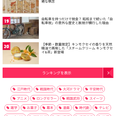
絶な執念
自転車を持つだけで税金？ 昭和まで続いた「自
19
転車税」の意外な歴史と脱税が横行した理由
【季節・数量限定】キンモクセイの香りを天然
20
精油で再現した「スチームクリーム キンモクセ
イ&茶」新登場
ランキングを表示
江戸時代
戦国時代
大河ドラマ
平安時代
アニメ
ロングセラー
戦国武将
スイーツ
雑学
お菓子
幕末
漫画
時代劇
テレビ