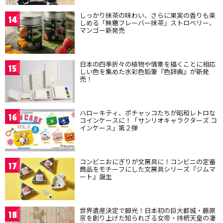
しっかり抹茶の味わい、さらに果実の香りも楽
14
しめる「無糖フレーバー抹茶」ストロベリー、
マンゴー新発売
日本の四季折々の植物や情景を描くことに相応
15
しい色を集めた水彩色鉛筆『色辞典』が新発
売！
ハローキティ、ポチャッコたちが昭和レトロな
16
コインケースに！「サンリオキャラクターズ コ
インケース」第２弾
コンビニおにぎりが文房具に！コンビニの定番
17
商品をモチーフにした文房具シリーズ『ジムマ
ート』誕生
世界遺産決定で脚光！日本初の巨大都城・藤原
18
京を創り上げた知られざる女帝・持統天皇の凄