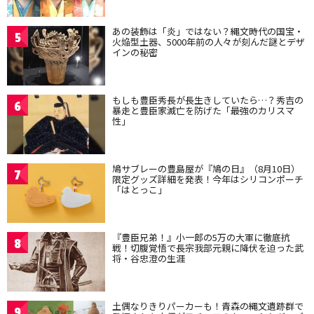
あの装飾は「炎」ではない？縄文時代の国宝・
5
火焔型土器、5000年前の人々が刻んだ謎とデザ
インの秘密
もしも豊臣秀長が長生きしていたら…？秀吉の
6
暴走と豊臣家滅亡を防げた「最強のカリスマ
性」
鳩サブレーの豊島屋が『鳩の日』（8月10日）
7
限定グッズ詳細を発表！今年はシリコンポーチ
「はとっこ」
『豊臣兄弟！』小一郎の5万の大軍に徹底抗
8
戦！切腹覚悟で長宗我部元親に降伏を迫った武
将・谷忠澄の生涯
土偶なりきりパーカーも！青森の縄文遺跡群で
9