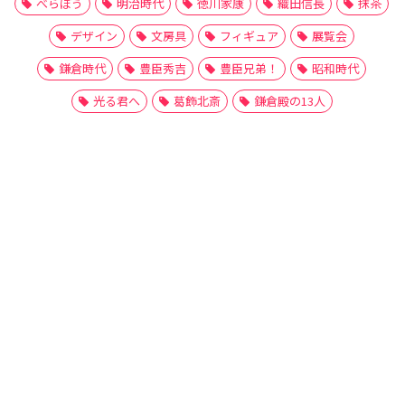
べらぼう
明治時代
徳川家康
織田信長
抹茶
デザイン
文房具
フィギュア
展覧会
鎌倉時代
豊臣秀吉
豊臣兄弟！
昭和時代
光る君へ
葛飾北斎
鎌倉殿の13人