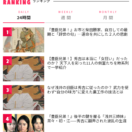
ランキング
RANKING
DAILY
WEEKLY
MONTHLY
24時間
週 間
月 間
『豊臣兄弟！』お市と柴田勝家、自刃しての最
1
期と「辞世の句」…運命を共にした２人の悲劇
【豊臣兄弟！】秀吉は本当に「女狂い」だった
2
のか？ 天下人を彩った11人の側室たちを時系列
で一挙紹介
なぜ浅井の旧臣は秀吉に従ったのか？ 武力を使
3
わず“自分の味方”に変えた裏工作の技法とは
『豊臣兄弟！』後半の鍵を握る「浅井三姉妹」
4
茶々・初・江——秀吉に翻弄された波乱の生涯