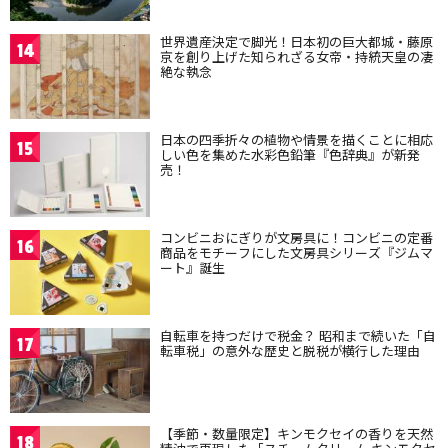
世界遺産決定で脚光！日本初の巨大都城・藤原
14
京を創り上げた知られざる女帝・持統天皇の凄
絶な執念
日本の四季折々の植物や情景を描くことに相応
15
しい色を集めた水彩色鉛筆『色辞典』が新発
売！
コンビニおにぎりが文房具に！コンビニの定番
16
商品をモチーフにした文房具シリーズ『ジムマ
ート』誕生
自転車を持つだけで税金？ 昭和まで続いた「自
17
転車税」の意外な歴史と脱税が横行した理由
【季節・数量限定】キンモクセイの香りを天然
18