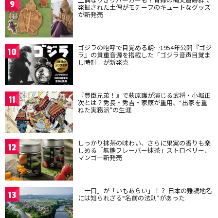
9
発掘された土偶がモチーフのキュートなグッズ
が新発売
ゴジラの咆哮で目覚める朝…1954年公開『ゴジ
10
ラ』の貴重音源を搭載した「ゴジラ音声目覚ま
し時計」が新発売
『豊臣兄弟！』で萩原護が演じる武将・小堀正
11
次とは？秀長・秀吉・家康が重用、“出家を重
ねた実務派”の生涯
しっかり抹茶の味わい、さらに果実の香りも楽
12
しめる「無糖フレーバー抹茶」ストロベリー、
マンゴー新発売
「一口」が「いもあらい」！？ 日本の難読地名
13
には知られざる“名前の法則”があった