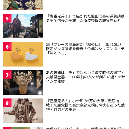
『豊臣兄弟！』で描かれた織田信長の道普請は
5
史実？信長が実施した街道整備の施策を紹介
鳩サブレーの豊島屋が『鳩の日』（8月10日）
6
限定グッズ詳細を発表！今年はシリコンポーチ
「はとっこ」
あの装飾は「炎」ではない？縄文時代の国宝・
7
火焔型土器、5000年前の人々が刻んだ謎とデザ
インの秘密
『豊臣兄弟！』小一郎の5万の大軍に徹底抗
8
戦！切腹覚悟で長宗我部元親に降伏を迫った武
将・谷忠澄の生涯
土偶なりきりパーカーも！青森の縄文遺跡群で