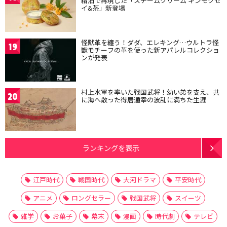
精油で再現した「スチームクリーム キンモクセ
イ&茶」新登場
怪獣革を纏う！ダダ、エレキング…ウルトラ怪
19
獣モチーフの革を使った新アパレルコレクショ
ンが発表
村上水軍を率いた戦国武将！幼い弟を支え、共
20
に海へ散った得居通幸の波乱に満ちた生涯
ランキングを表示
江戸時代
戦国時代
大河ドラマ
平安時代
アニメ
ロングセラー
戦国武将
スイーツ
雑学
お菓子
幕末
漫画
時代劇
テレビ