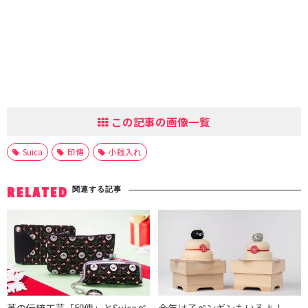
この記事の画像一覧
Suica
印傳
小銭入れ
関連する記事
RELATED
革の伝統工芸「印傳」とSuicaペ
今年は子ペンギンもいるよ！