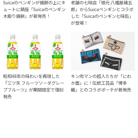
Suicaのペンギンが鏡餅の上にキ
老舗の七味店「根元 八幡屋礒五
ュートに鎮座「Suicaのペンギン
郎」からSuicaペンギンとコラボ
木彫り鏡餅」が新発売！
した「Suicaのペンギン七味缶」
が登場！
昭和48年の味わいを再現した
キン肉マンの超人たちが「にわ
『三ツ矢 フルーツソーダグレー
か面」に！伝統工芸品「博多
プフルーツ』が期間限定で復刻
織」とのコラボポーチが新発売
発売