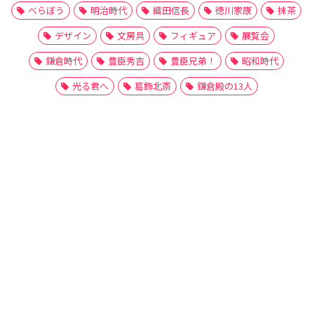
べらぼう
明治時代
織田信長
徳川家康
抹茶
デザイン
文房具
フィギュア
展覧会
鎌倉時代
豊臣秀吉
豊臣兄弟！
昭和時代
光る君へ
葛飾北斎
鎌倉殿の13人