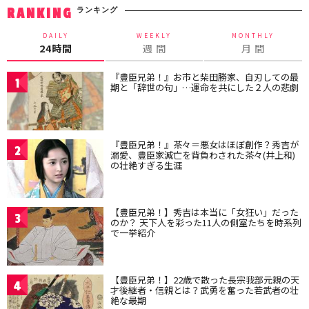
ランキング
RANKING
DAILY
WEEKLY
MONTHLY
24時間
週 間
月 間
『豊臣兄弟！』お市と柴田勝家、自刃しての最
1
期と「辞世の句」…運命を共にした２人の悲劇
『豊臣兄弟！』茶々＝悪女はほぼ創作？秀吉が
2
溺愛、豊臣家滅亡を背負わされた茶々(井上和)
の壮絶すぎる生涯
【豊臣兄弟！】秀吉は本当に「女狂い」だった
3
のか？ 天下人を彩った11人の側室たちを時系列
で一挙紹介
【豊臣兄弟！】22歳で散った長宗我部元親の天
4
才後継者・信親とは？武勇を奮った若武者の壮
絶な最期