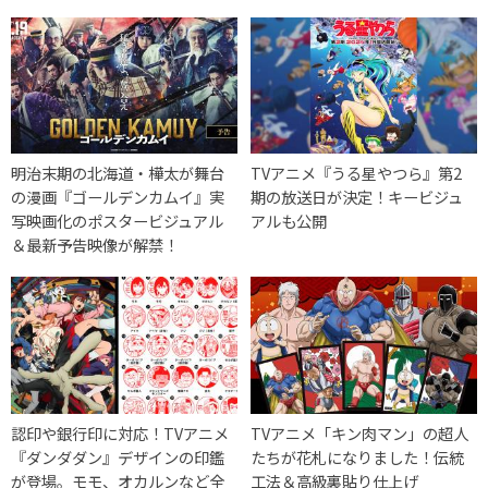
明治末期の北海道・樺太が舞台
TVアニメ『うる星やつら』第2
の漫画『ゴールデンカムイ』実
期の放送日が決定！キービジュ
写映画化のポスタービジュアル
アルも公開
＆最新予告映像が解禁！
認印や銀行印に対応！TVアニメ
TVアニメ「キン肉マン」の超人
『ダンダダン』デザインの印鑑
たちが花札になりました！伝統
が登場。モモ、オカルンなど全
工法＆高級裏貼り仕上げ