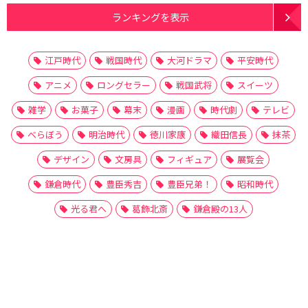
ランキングを表示
江戸時代
戦国時代
大河ドラマ
平安時代
アニメ
ロングセラー
戦国武将
スイーツ
雑学
お菓子
幕末
漫画
時代劇
テレビ
べらぼう
明治時代
徳川家康
織田信長
抹茶
デザイン
文房具
フィギュア
展覧会
鎌倉時代
豊臣秀吉
豊臣兄弟！
昭和時代
光る君へ
葛飾北斎
鎌倉殿の13人