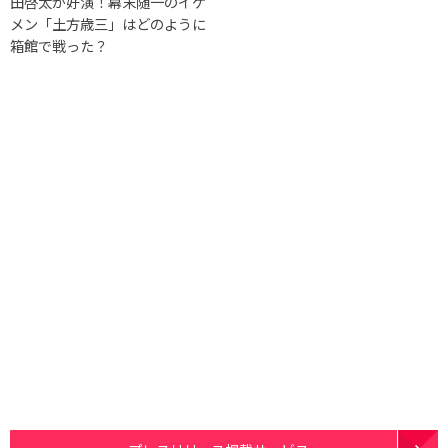
田啓太が好演！幕末随一のイケ
メン「土方歳三」はどのように
箱館で戦った？