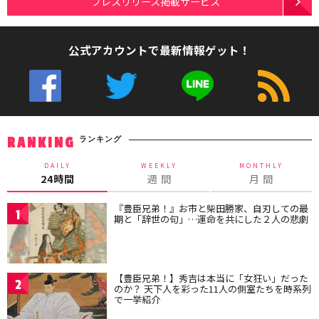
プレスリリース掲載サービス
公式アカウントで最新情報ゲット！
ランキング
RANKING
DAILY
WEEKLY
MONTHLY
24時間
週 間
月 間
『豊臣兄弟！』お市と柴田勝家、自刃しての最
1
期と「辞世の句」…運命を共にした２人の悲劇
【豊臣兄弟！】秀吉は本当に「女狂い」だった
2
のか？ 天下人を彩った11人の側室たちを時系列
で一挙紹介