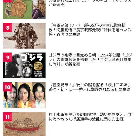
が新発売
『豊臣兄弟！』小一郎の5万の大軍に徹底抗
8
戦！切腹覚悟で長宗我部元親に降伏を迫った武
将・谷忠澄の生涯
ゴジラの咆哮で目覚める朝…1954年公開『ゴジ
9
ラ』の貴重音源を搭載した「ゴジラ音声目覚ま
し時計」が新発売
『豊臣兄弟！』後半の鍵を握る「浅井三姉妹」
10
茶々・初・江——秀吉に翻弄された波乱の生涯
村上水軍を率いた戦国武将！幼い弟を支え、共
11
に海へ散った得居通幸の波乱に満ちた生涯