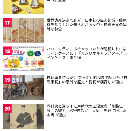
ート』誕生
世界遺産決定で脚光！日本初の巨大都城・藤原
17
京を創り上げた知られざる女帝・持統天皇の凄
絶な執念
ハローキティ、ポチャッコたちが昭和レトロな
18
コインケースに！「サンリオキャラクターズ コ
インケース」第２弾
自転車を持つだけで税金？ 昭和まで続いた「自
19
転車税」の意外な歴史と脱税が横行した理由
教科書と違う！江戸時代の田沼意次「賄賂伝
20
説」の嘘と、水野忠邦が「大奥」を敵に回した
本当の理由