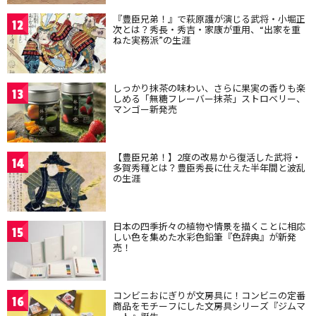
『豊臣兄弟！』で萩原護が演じる武将・小堀正
12
次とは？秀長・秀吉・家康が重用、“出家を重
ねた実務派”の生涯
しっかり抹茶の味わい、さらに果実の香りも楽
13
しめる「無糖フレーバー抹茶」ストロベリー、
マンゴー新発売
【豊臣兄弟！】2度の改易から復活した武将・
14
多賀秀種とは？豊臣秀長に仕えた半年間と波乱
の生涯
日本の四季折々の植物や情景を描くことに相応
15
しい色を集めた水彩色鉛筆『色辞典』が新発
売！
コンビニおにぎりが文房具に！コンビニの定番
16
商品をモチーフにした文房具シリーズ『ジムマ