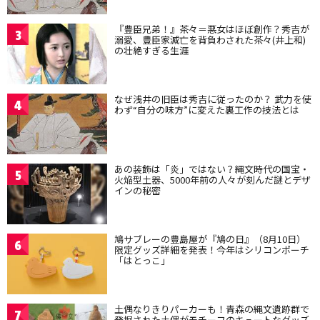
『豊臣兄弟！』茶々＝悪女はほぼ創作？秀吉が
3
溺愛、豊臣家滅亡を背負わされた茶々(井上和)
の壮絶すぎる生涯
なぜ浅井の旧臣は秀吉に従ったのか？ 武力を使
4
わず“自分の味方”に変えた裏工作の技法とは
あの装飾は「炎」ではない？縄文時代の国宝・
5
火焔型土器、5000年前の人々が刻んだ謎とデザ
インの秘密
鳩サブレーの豊島屋が『鳩の日』（8月10日）
6
限定グッズ詳細を発表！今年はシリコンポーチ
「はとっこ」
土偶なりきりパーカーも！青森の縄文遺跡群で
7
発掘された土偶がモチーフのキュートなグッズ