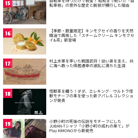
自転車を持つだけで税金？ 昭和まで続いた「自
15
転車税」の意外な歴史と脱税が横行した理由
【季節・数量限定】キンモクセイの香りを天然
16
精油で再現した「スチームクリーム キンモクセ
イ&茶」新登場
村上水軍を率いた戦国武将！幼い弟を支え、共
17
に海へ散った得居通幸の波乱に満ちた生涯
怪獣革を纏う！ダダ、エレキング…ウルトラ怪
18
獣モチーフの革を使った新アパレルコレクショ
ンが発表
小野小町の死後の伝説をモチーフにした
19
JUBAN-Tシャツ「小野小町の成れの果て」が
Play KIMONOから新発売