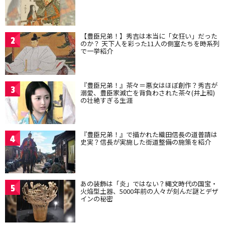
【豊臣兄弟！】秀吉は本当に「女狂い」だった
2
のか？ 天下人を彩った11人の側室たちを時系列
で一挙紹介
『豊臣兄弟！』茶々＝悪女はほぼ創作？秀吉が
3
溺愛、豊臣家滅亡を背負わされた茶々(井上和)
の壮絶すぎる生涯
『豊臣兄弟！』で描かれた織田信長の道普請は
4
史実？信長が実施した街道整備の施策を紹介
あの装飾は「炎」ではない？縄文時代の国宝・
5
火焔型土器、5000年前の人々が刻んだ謎とデザ
インの秘密