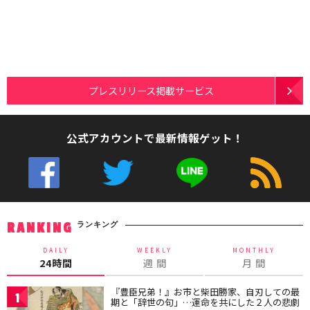
プレスリリース掲載サービス
公式アカウントで最新情報ゲット！
ランキング
RANKING
DAILY
WEEKLY
MONTHLY
24時間
週 間
月 間
『豊臣兄弟！』お市と柴田勝家、自刃しての最
1
期と「辞世の句」…運命を共にした２人の悲劇