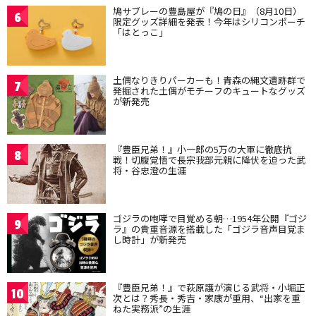
鳩サブレーの豊島屋が『鳩の日』（8月10日）
6
限定グッズ詳細を発表！今年はシリコンポーチ
「はとっこ」
土偶なりきりパーカーも！青森の縄文遺跡群で
7
発掘された土偶がモチーフのキュートなグッズ
が新発売
『豊臣兄弟！』小一郎の5万の大軍に徹底抗
8
戦！切腹覚悟で長宗我部元親に降伏を迫った武
将・谷忠澄の生涯
ゴジラの咆哮で目覚める朝…1954年公開『ゴジ
9
ラ』の貴重音源を搭載した「ゴジラ音声目覚ま
し時計」が新発売
『豊臣兄弟！』で萩原護が演じる武将・小堀正
10
次とは？秀長・秀吉・家康が重用、“出家を重
ねた実務派”の生涯