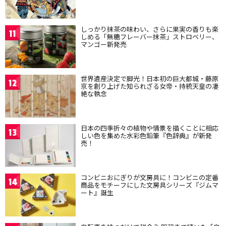
しっかり抹茶の味わい、さらに果実の香りも楽
11
しめる「無糖フレーバー抹茶」ストロベリー、
マンゴー新発売
世界遺産決定で脚光！日本初の巨大都城・藤原
12
京を創り上げた知られざる女帝・持統天皇の凄
絶な執念
日本の四季折々の植物や情景を描くことに相応
13
しい色を集めた水彩色鉛筆『色辞典』が新発
売！
コンビニおにぎりが文房具に！コンビニの定番
14
商品をモチーフにした文房具シリーズ『ジムマ
ート』誕生