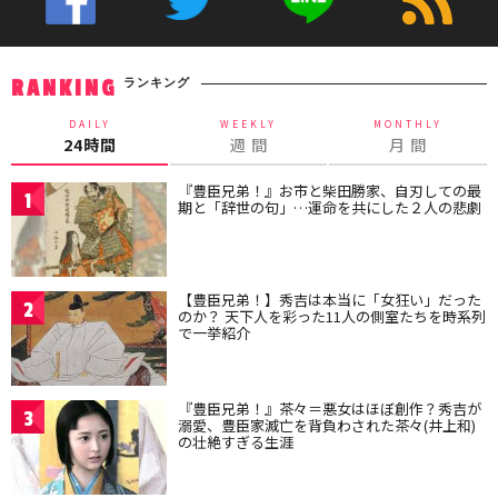
ランキング
RANKING
DAILY
WEEKLY
MONTHLY
24時間
週 間
月 間
『豊臣兄弟！』お市と柴田勝家、自刃しての最
1
期と「辞世の句」…運命を共にした２人の悲劇
【豊臣兄弟！】秀吉は本当に「女狂い」だった
2
のか？ 天下人を彩った11人の側室たちを時系列
で一挙紹介
『豊臣兄弟！』茶々＝悪女はほぼ創作？秀吉が
3
溺愛、豊臣家滅亡を背負わされた茶々(井上和)
の壮絶すぎる生涯