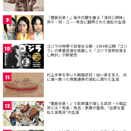
『豊臣兄弟！』後半の鍵を握る「浅井三姉妹」
9
茶々・初・江——秀吉に翻弄された波乱の生涯
ゴジラの咆哮で目覚める朝…1954年公開『ゴジ
10
ラ』の貴重音源を搭載した「ゴジラ音声目覚ま
し時計」が新発売
村上水軍を率いた戦国武将！幼い弟を支え、共
11
に海へ散った得居通幸の波乱に満ちた生涯
『豊臣兄弟！』で萩原護が演じる武将・小堀正
12
次とは？秀長・秀吉・家康が重用、“出家を重
ねた実務派”の生涯