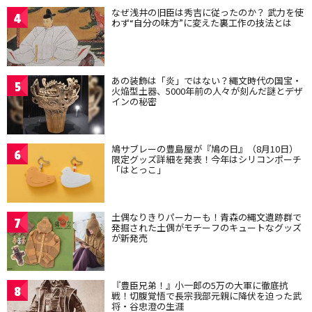
なぜ浅井の旧臣は秀吉に従ったのか？ 武力を使
4
わず“自分の味方”に変えた裏工作の技法とは
あの装飾は「炎」ではない？縄文時代の国宝・
5
火焔型土器、5000年前の人々が刻んだ謎とデザ
インの秘密
鳩サブレーの豊島屋が『鳩の日』（8月10日）
6
限定グッズ詳細を発表！今年はシリコンポーチ
「はとっこ」
土偶なりきりパーカーも！青森の縄文遺跡群で
7
発掘された土偶がモチーフのキュートなグッズ
が新発売
『豊臣兄弟！』小一郎の5万の大軍に徹底抗
8
戦！切腹覚悟で長宗我部元親に降伏を迫った武
将・谷忠澄の生涯