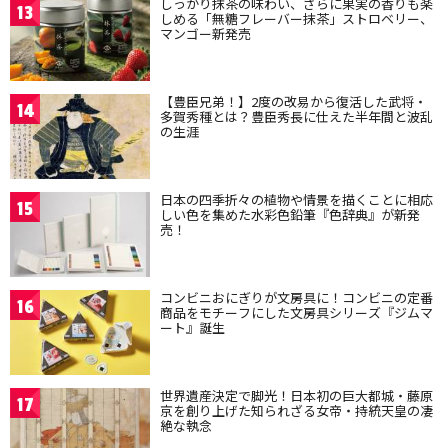
しっかり抹茶の味わい、さらに果実の香りも楽
13
しめる「無糖フレーバー抹茶」ストロベリー、
マンゴー新発売
【豊臣兄弟！】2度の改易から復活した武将・
14
多賀秀種とは？豊臣秀長に仕えた半年間と波乱
の生涯
日本の四季折々の植物や情景を描くことに相応
15
しい色を集めた水彩色鉛筆『色辞典』が新発
売！
コンビニおにぎりが文房具に！コンビニの定番
16
商品をモチーフにした文房具シリーズ『ジムマ
ート』誕生
世界遺産決定で脚光！日本初の巨大都城・藤原
17
京を創り上げた知られざる女帝・持統天皇の凄
絶な執念