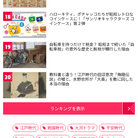
ハローキティ、ポチャッコたちが昭和レトロな
18
コインケースに！「サンリオキャラクターズ コ
インケース」第２弾
自転車を持つだけで税金？ 昭和まで続いた「自
19
転車税」の意外な歴史と脱税が横行した理由
教科書と違う！江戸時代の田沼意次「賄賂伝
20
説」の嘘と、水野忠邦が「大奥」を敵に回した
本当の理由
ランキングを表示
江戸時代
戦国時代
大河ドラマ
平安時代