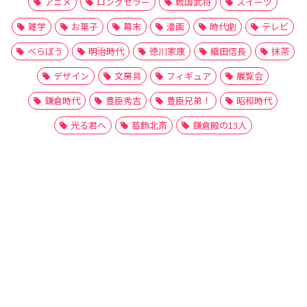
アニメ
ロングセラー
戦国武将
スイーツ
雑学
お菓子
幕末
漫画
時代劇
テレビ
べらぼう
明治時代
徳川家康
織田信長
抹茶
デザイン
文房具
フィギュア
展覧会
鎌倉時代
豊臣秀吉
豊臣兄弟！
昭和時代
光る君へ
葛飾北斎
鎌倉殿の13人