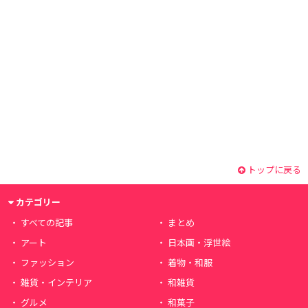
トップに戻る
カテゴリー
すべての記事
まとめ
アート
日本画・浮世絵
ファッション
着物・和服
雑貨・インテリア
和雑貨
グルメ
和菓子